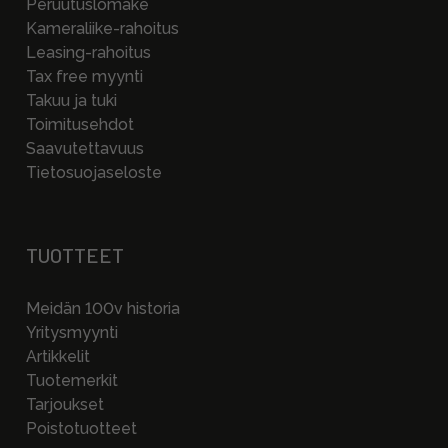
Peruutuslomake
Kameraliike-rahoitus
Leasing-rahoitus
Tax free myynti
Takuu ja tuki
Toimitusehdot
Saavutettavuus
Tietosuojaseloste
TUOTTEET
Meidän 100v historia
Yritysmyynti
Artikkelit
Tuotemerkit
Tarjoukset
Poistotuotteet