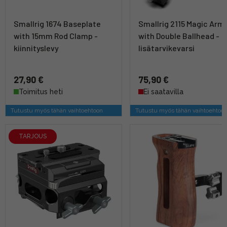
Smallrig 1674 Baseplate
Smallrig 2115 Magic Arm
with 15mm Rod Clamp -
with Double Ballhead -
kiinnityslevy
lisätarvikevarsi
27,90 €
75,90 €
Toimitus heti
Ei saatavilla
Tutustu myös tähän vaihtoehtoon
Tutustu myös tähän vaihtoehtoo
TARJOUS