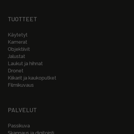
TUOTTEET
Käytetyt
Kamerat
Objektiivit
Jalustat
Laukut ja hihnat
Dronet
Kiikarit ja kaukoputket
Filmikuvaus
PALVELUT
Passikuva
Skannaus ja digitointi