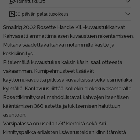
Toimituskulut:
30 päivän palautusoikeus
Smallrig 2002 Rosette Handle Kit -kuvaustukikahvat
Kahvasetti ammattimaiasen kuvaustuen rakentamiseen.
Mukana säädettävä kahva molemmille käsille ja
keskikiinnitys-
Pitelemällä kuvaustukea kaksin käsin, saat otteesta
vakaamman. Kumipehmusteet lisäävät
käyttömukavuutta pitkissä kuvauksissa sekä esimerkiksi
kylmällä. Kantavuus riittää isollekin elokokuvakameralle.
Rosettikiinnitykset mahdollistavat kahvojen itsenäisen
kääntämisen 360 astetta ja lukitsemisen haluttuun
asentoon.
Varsipalassa on useita 1/4" kierteitä sekä Arri-
kiinnityspaikka erilaisten lisävarusteiden kiinnittämistä