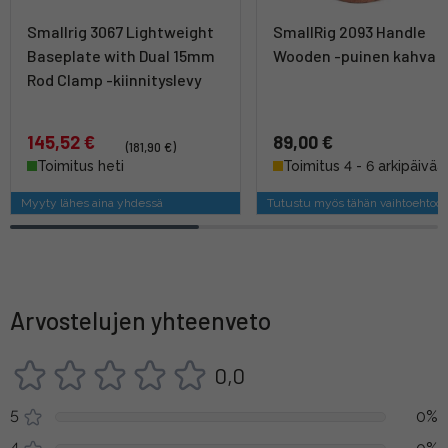
Smallrig 3067 Lightweight
SmallRig 2093 Handle
Baseplate with Dual 15mm
Wooden -puinen kahva
Rod Clamp -kiinnityslevy
145,52 €
89,00 €
(181,90 €)
Toimitus heti
Toimitus 4 - 6 arkipäivää
Myyty lähes aina yhdessä
Tutustu myös tähän vaihtoehtoo
Arvostelujen yhteenveto
0,0
5
0%