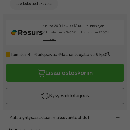
Lue koko tuotekuvaus
Maksa 29.34 €/kk 12 kuukauden ajan.
Kokonaissumma 346.5€, tod. vuosikorko 22.36%.
Lue lisää
Toimitus 4 - 6 arkipäivää
(Maahantuojalla yli 5 kpl)
Lisää ostoskoriin
Kysy vaihtotarjous
Katso yritysasiakkaan maksuvaihtoehdot