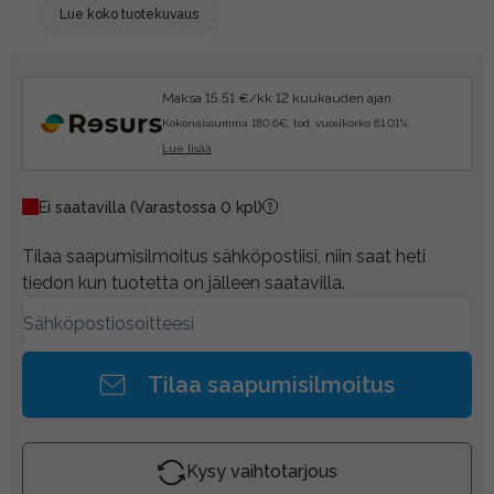
Lue koko tuotekuvaus
Maksa 15.51 €/kk 12 kuukauden ajan.
Kokonaissumma 180.6€, tod. vuosikorko 61.01%.
Lue lisää
Ei saatavilla
(Varastossa 0 kpl)
Tilaa saapumisilmoitus sähköpostiisi, niin saat heti
tiedon kun tuotetta on jälleen saatavilla.
Tilaa saapumisilmoitus
Kysy vaihtotarjous