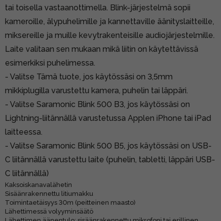
tai toisella vastaanottimella. Blink-järjestelmä sopii
kameroille, älypuhelimille ja kannettaville äänityslaitteille,
miksereille ja muille kevytrakenteisille audiojärjestelmille.
Laite valitaan sen mukaan mikä liitin on käytettävissä
esimerkiksi puhelimessa.
- Valitse Tämä tuote, jos käytössäsi on 3,5mm
mikkiplugilla varustettu kamera, puhelin tai läppäri.
- Valitse
Saramonic Blink 500 B3
, jos käytössäsi on
Lightning-liitännällä varustetussa Applen iPhone tai iPad
laitteessa.
- Valitse
Saramonic Blink 500 B5
, jos käytössäsi on USB-
C liitännällä varustettu laite (puhelin, tabletti, läppäri USB-
C liitännällä)
Kaksoiskanavalähetin
Sisäänrakennettu litiumakku
Toimintaetäisyys 30m (peitteinen maasto)
Lähettimessä volyyminsäätö
Lähettimen äänentulo: sisäänrakennettu mikrofoni tai erillinen