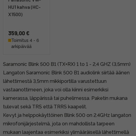
HU1 kahva (HC-
X1500)
359,00 €
Toimitus 4 - 6
arkipäivää
Saramonic Blink 500 B1 (TX+RX) 1 to 1 - 2,4 GHZ (3,5mm)
Langaton Saramonic Blink 500 B1 audiolink siirtää äänen
lähettimestä 3,5mm mikkiportilla varustettuun
vastaanottimeen, joka voi olla kiinni esimerkiksi
kamerassa, läppärissä tai puhelimessa. Paketin mukana
tulevat sekä TRS että TRRS kaapelit.
Kevyt ja helppokäyttöinen Blink 500 on 2.4GHz langaton
mikrofonijärjestelmä, jota on mahdollista tarpeen
mukaan laajentaa esimerkiksi ylimääräisellä lähettimellä