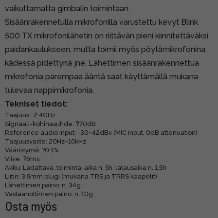
vaikuttamatta gimbalin toimintaan.
Sisäänrakennetulla mikrofonilla varustettu kevyt Blink
500 TX mikrofonilähetin on riittävän pieni kiinnitettäväksi
paidankaulukseen, mutta toimii myös pöytämikrofonina,
kädessä pidettynä jne. Lähettimen sisäänrakennettua
mikrofonia parempaa ääntä saat käyttämällä mukana
tulevaa nappimikrofonia.
Tekniset tiedot:
Taajuus : 2.4GHz
Signaali-kohinasuhde:
?
70dB
Reference audio input: -30~42dBv (MIC input, 0dB attenuation)
Taajuusvaste: 20Hz~16kHz
Vääristymä: ?0.1%
Viive:
?
6ms
Akku: Ladattava, toiminta-aika n. 5h, latausaika n. 1,5h
Liitin: 3,5mm plugi (mukana TRS ja TRRS kaapelit)
Lähettimen paino: n. 34g
Vastaanottimen paino: n. 10g
Osta myös