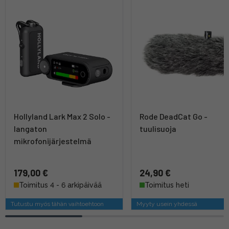
Hollyland Lark Max 2 Solo -
Rode DeadCat Go -
langaton
tuulisuoja
mikrofonijärjestelmä
179,00 €
24,90 €
Toimitus 4 - 6 arkipäivää
Toimitus heti
Tutustu myös tähän vaihtoehtoon
Myyty usein yhdessä