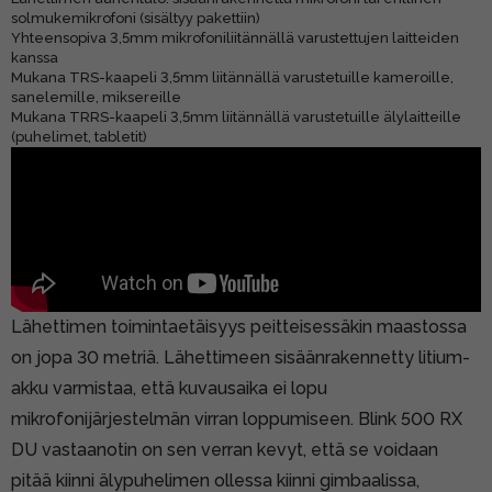
solmukemikrofoni (sisältyy pakettiin)
Yhteensopiva 3,5mm mikrofoniliitännällä varustettujen laitteiden
kanssa
Mukana TRS-kaapeli 3,5mm liitännällä varustetuille kameroille,
sanelemille, miksereille
Mukana TRRS-kaapeli 3,5mm liitännällä varustetuille älylaitteille
(puhelimet, tabletit)
Lähettimen toimintaetäisyys peitteisessäkin maastossa
on jopa 30 metriä. Lähettimeen sisäänrakennetty litium-
akku varmistaa, että kuvausaika ei lopu
mikrofonijärjestelmän virran loppumiseen. Blink 500 RX
DU vastaanotin on sen verran kevyt, että se voidaan
pitää kiinni älypuhelimen ollessa kiinni gimbaalissa,