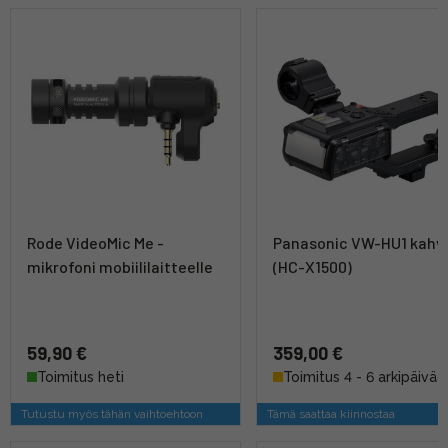
Rode VideoMic Me -
Panasonic VW-HU1 kahv
mikrofoni mobiililaitteelle
(HC-X1500)
59,90 €
359,00 €
Toimitus heti
Toimitus 4 - 6 arkipäivää
Tutustu myös tähän vaihtoehtoon
Tämä saattaa kiinnostaa