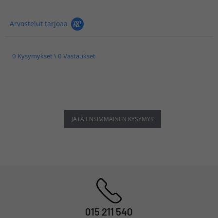
Arvostelut tarjoaa
0 Kysymykset \ 0 Vastaukset
JÄTÄ ENSIMMÄINEN KYSYMYS
015 211 540