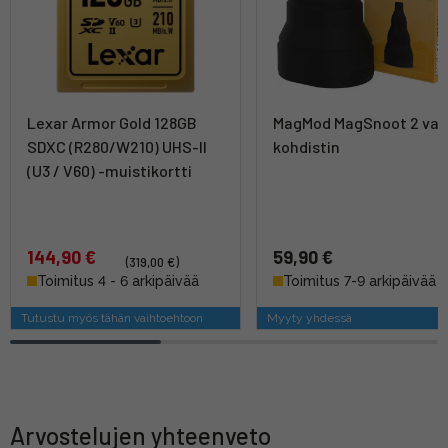
Lexar Armor Gold 128GB
MagMod MagSnoot 2 val
SDXC (R280/W210) UHS-II
kohdistin
(U3 / V60) -muistikortti
144,90 €
59,90 €
(319,00 €)
Toimitus 4 - 6 arkipäivää
Toimitus 7-9 arkipäivää
Tutustu myös tähän vaihtoehtoon
Myyty yhdessä
Arvostelujen yhteenveto