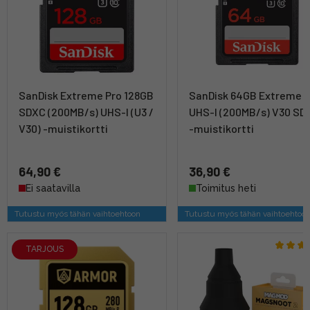
SanDisk Extreme Pro 128GB
SanDisk 64GB Extreme P
SDXC (200MB/s) UHS-I (U3 /
UHS-I (200MB/s) V30 SD
V30) -muistikortti
-muistikortti
64,90 €
36,90 €
Ei saatavilla
Toimitus heti
Tutustu myös tähän vaihtoehtoon
Tutustu myös tähän vaihtoehtoo
TARJOUS