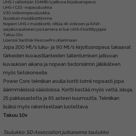
UHS-I vähintään 104MB/s jatkuva kirjoitusnopeus
UHS-I C10 -nopeusluokka
V30 videonopeusluokka
Suosituin muistikorttimme
Nopein UHS-I muistikortti, riittää 4k videoon ja RAW-
sarjakuvaukseen jos kamera ei tue UHS-II korttityyppiä
Takuu 10v
Lisenssi SanDisk RescuePro ohjelmaan
Jopa 200 Mt/s luku- ja 90 Mt/s kirjoitusnopeus takaavat
tärkeiden kuvaustilanteiden tallentumisen jatkuvan
kuvauksen aikana ja nopean tiedonsiirron jälkikäteen
myös tietokoneelle.
Power Core tekniikan avulla kortti toimii nopeasti jopa
äärimmäisissä sääoloissa. Kortti kestää myös vettä, iskuja,
25 pakkasastetta ja 85 asteen kuumuutta. Tekniikan
lisäksi myös rakenteeltaan luotettava.
Takuu 10v
Taulukko:
SD Association julkaisema taulukko