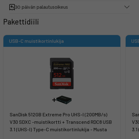
30 päivän palautusoikeus
Pakettidiili
USB-C muistikortinlukija
USB
SanDisk 512GB Extreme Pro UHS-I (200MB/s)
San
V30 SDXC -muistikortti + Transcend RDC8 USB
V30
3.1 (UHS-I) Type-C muistikortinlukija - Musta
3.1