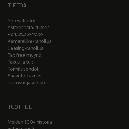
TIETOA
Yhteystiedot
Asiakaspalautukset
Peruutuslomake
Kameraliike-rahoitus
Leasing-rahoitus
Tax free myynti
Takuu ja tuki
Toimitusehdot
Saavutettavuus
Tietosuojaseloste
TUOTTEET
Meidän 100v historia
Yritysmyynti