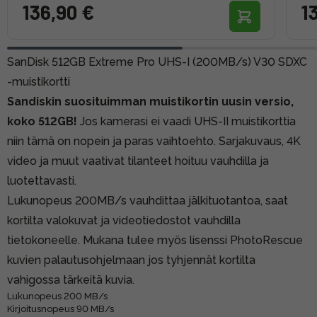
136,90 €
1
SanDisk 512GB Extreme Pro UHS-I (200MB/s) V30 SDXC
-muistikortti
Sandiskin suosituimman muistikortin uusin versio,
koko 512GB!
Jos kamerasi ei vaadi UHS-II muistikorttia
niin tämä on nopein ja paras vaihtoehto. Sarjakuvaus, 4K
video ja muut vaativat tilanteet hoituu vauhdilla ja
luotettavasti.
Lukunopeus 200MB/s vauhdittaa jälkituotantoa, saat
kortilta valokuvat ja videotiedostot vauhdilla
tietokoneelle. Mukana tulee myös lisenssi PhotoRescue
kuvien palautusohjelmaan jos tyhjennät kortilta
vahigossa tärkeitä kuvia.
Lukunopeus 200 MB/s
Kirjoitusnopeus 90 MB/s