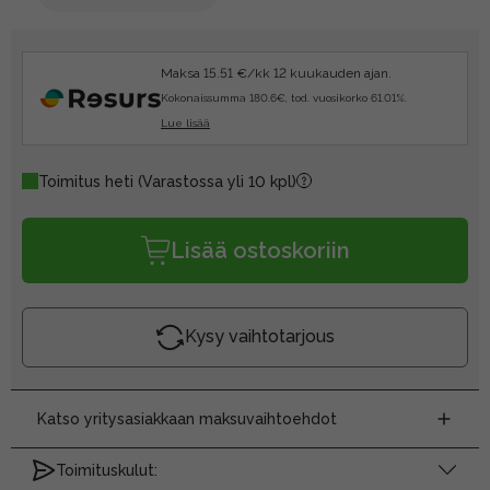
Maksa 15.51 €/kk 12 kuukauden ajan.
Kokonaissumma 180.6€, tod. vuosikorko 61.01%.
Lue lisää
Toimitus heti
(Varastossa yli 10 kpl)
Lisää ostoskoriin
Kysy vaihtotarjous
Katso yritysasiakkaan maksuvaihtoehdot
Toimituskulut: