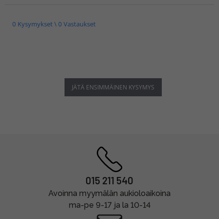
0 Kysymykset \ 0 Vastaukset
JÄTÄ ENSIMMÄINEN KYSYMYS
015 211 540
Avoinna myymälän aukioloaikoina
ma-pe 9-17 ja la 10-14