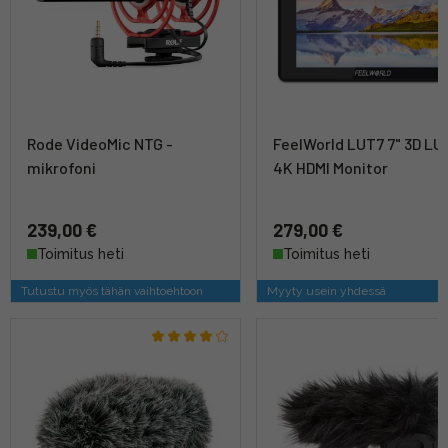
Rode VideoMic NTG -
FeelWorld LUT7 7" 3D LU
mikrofoni
4K HDMI Monitor
239,00 €
279,00 €
Toimitus heti
Toimitus heti
Tutustu myös tähän vaihtoehtoon
Myyty usein yhdessä