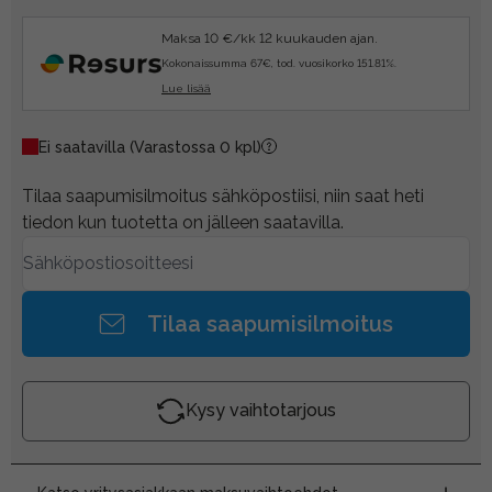
Maksa 10 €/kk 12 kuukauden ajan.
Kokonaissumma 67€, tod. vuosikorko 151.81%.
Lue lisää
Ei saatavilla
(Varastossa 0 kpl)
Tilaa saapumisilmoitus sähköpostiisi, niin saat heti
tiedon kun tuotetta on jälleen saatavilla.
Tilaa saapumisilmoitus
Kysy vaihtotarjous