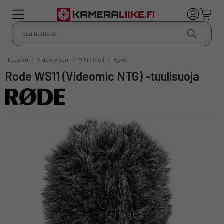
Etusivu
/
Video ja ääni
/
Mikrofonit
/
Rode
Rode WS11 (Videomic NTG) -tuulisuoja