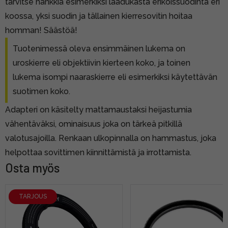
tarvitse hankkia esimerkiksi laadukasta erikoissuodinta eri
koossa, yksi suodin ja tällainen kierresovitin hoitaa
homman! Säästöä!
Tuotenimessä oleva ensimmäinen lukema on
uroskierre eli objektiivin kierteen koko, ja toinen
lukema isompi naaraskierre eli esimerkiksi käytettävän
suotimen koko.
Adapteri on käsitelty mattamaustaksi heijastumia
vähentäväksi, ominaisuus joka on tärkeä pitkillä
valotusajoilla. Renkaan ulkopinnalla on hammastus, joka
helpottaa sovittimen kiinnittämistä ja irrottamista.
Osta myös
TARJOUS