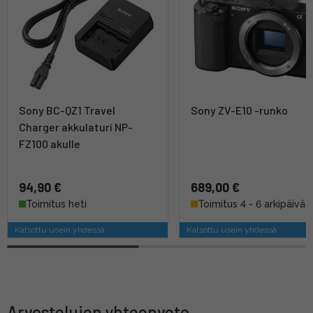
Sony BC-QZ1 Travel
Sony ZV-E10 -runko
Charger akkulaturi NP-
FZ100 akulle
94,90 €
689,00 €
Toimitus heti
Toimitus 4 - 6 arkipäivää
Katsottu usein yhdessä
Katsottu usein yhdessä
Arvostelujen yhteenveto