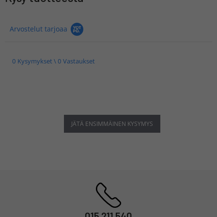
Arvostelut tarjoaa
0 Kysymykset \ 0 Vastaukset
JÄTÄ ENSIMMÄINEN KYSYMYS
015 211 540