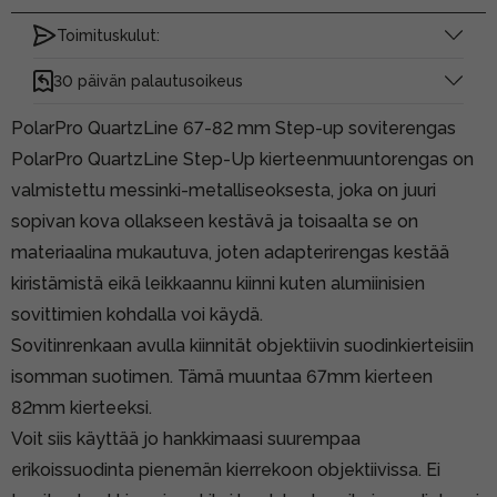
Toimituskulut:
30 päivän palautusoikeus
PolarPro QuartzLine 67-82 mm Step-up soviterengas
PolarPro QuartzLine Step-Up kierteenmuuntorengas on
valmistettu messinki-metalliseoksesta, joka on juuri
sopivan kova ollakseen kestävä ja toisaalta se on
materiaalina mukautuva, joten adapterirengas kestää
kiristämistä eikä leikkaannu kiinni kuten alumiinisien
sovittimien kohdalla voi käydä.
Sovitinrenkaan avulla kiinnität objektiivin suodinkierteisiin
isomman suotimen. Tämä muuntaa 67mm kierteen
82mm kierteeksi.
Voit siis käyttää jo hankkimaasi suurempaa
erikoissuodinta pienemän kierrekoon objektiivissa. Ei