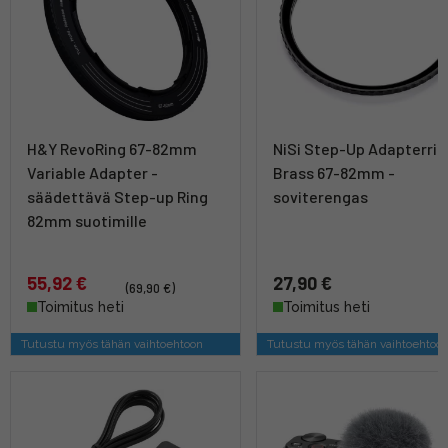
H&Y RevoRing 67-82mm
NiSi Step-Up Adapterrin
Variable Adapter -
Brass 67-82mm -
säädettävä Step-up Ring
soviterengas
82mm suotimille
55,92 €
27,90 €
(69,90 €)
Toimitus heti
Toimitus heti
Tutustu myös tähän vaihtoehtoon
Tutustu myös tähän vaihtoehtoo