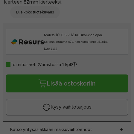
kierteen 82mm kierteeksi.
Lue koko tuotekuvaus
Maksa 10 €/kk 12 kuukauden ajan.
Kokonaissumma 67€, tod. vuosikorko 151.81%.
Lue lisää
Toimitus heti
(Varastossa 1 kpl)
Lisää ostoskoriin
Kysy vaihtotarjous
Katso yritysasiakkaan maksuvaihtoehdot