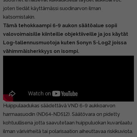
joten tiedät käyttämässi suodinarvon ilman
katsomistakin.
Tämä tehokkaampi 6-9 aukon säätöalue sopii
valovoimaisille kiinteille objektiiveille ja jos käytät
Log-tallennusmuotoja kuten Sonyn S-Log2
joissa
vähimmäisherkkyys on isompi.
Huippulaadukas säädettävä VND 6-9 aukkoarvon
harmaasuodin (ND64-ND512). Säätövara on pidetty
kohtuullisena jotta saavutetaan huippuluokan kuvanlaatu
ilman värivirheitä tai polarisaation aiheuttavaa riskikuviota.