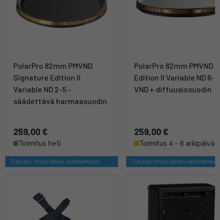
PolarPro 82mm PMVND
PolarPro 82mm PMVND M
Signature Edition II
Edition II Variable ND 6-9
Variable ND 2-5 -
VND + diffuusiosuodin
säädettävä harmaasuodin
259,00 €
259,00 €
Toimitus heti
Toimitus 4 - 6 arkipäivää
Tutustu myös tähän vaihtoehtoon
Tutustu myös tähän vaihtoehtoo