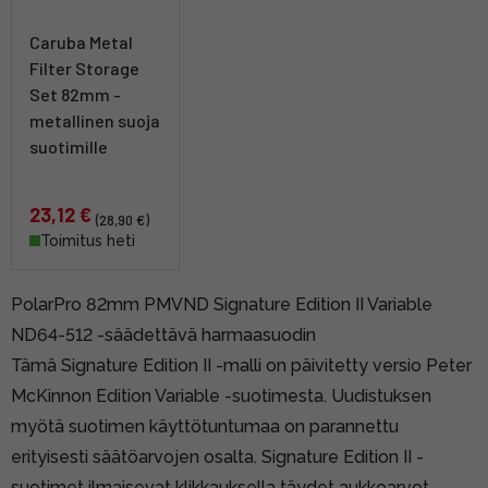
Caruba Metal
Filter Storage
Set 82mm -
metallinen suoja
suotimille
23,12 €
(28,90 €)
Toimitus heti
PolarPro 82mm PMVND Signature Edition II Variable
ND64-512 -säädettävä harmaasuodin
Tämä Signature Edition II -malli on päivitetty versio
Peter
McKinnon Edition Variable -suotimesta
. Uudistuksen
myötä suotimen käyttötuntumaa on parannettu
erityisesti säätöarvojen osalta. Signature Edition II -
suotimet ilmaisevat klikkauksella täydet aukkoarvot,