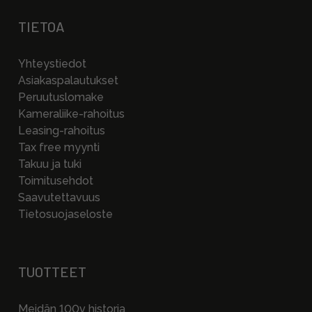
TIETOA
Yhteystiedot
Asiakaspalautukset
Peruutuslomake
Kameraliike-rahoitus
Leasing-rahoitus
Tax free myynti
Takuu ja tuki
Toimitusehdot
Saavutettavuus
Tietosuojaseloste
TUOTTEET
Meidän 100v historia