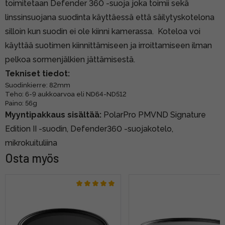
toimitetaan Defender 360 -suoja joka toimii sekä
linssinsuojana suodinta käyttäessä että säilytyskotelona
silloin kun suodin ei ole kiinni kamerassa. Koteloa voi
käyttää suotimen kiinnittämiseen ja irroittamiseen ilman
pelkoa sormenjälkien jättämisestä.
Tekniset tiedot:
Suodinkierre: 82mm
Teho: 6-9 aukkoarvoa eli ND64-ND512
Paino: 56g
Myyntipakkaus sisältää:
PolarPro PMVND Signature
Edition II -suodin, Defender360 -suojakotelo,
mikrokuituliina
Osta myös