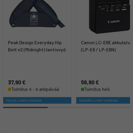
Peak Design Everyday Hip
Canon LC-E6E akkulatur
Belt v2 (Midnight) lantiovyö
(LP-E6 / LP-E6N)
37,90 €
56,90 €
Toimitus 4 - 6 arkipäivää
Toimitus heti
Myyty usein yhdessä
Katsottu usein yhdessä