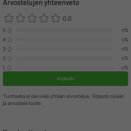
Arvostelujen yhteenveto
0,0
5
0%
4
0%
3
0%
2
0%
1
0%
Kirjaudu
Tuotteella ei ole vielä yhtään arvostelua.
Kirjaudu sisään
ja arvostele tuote.