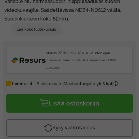
Variable ND harmaasuodin, huippulaadukas suodin
videokuvaajille. Säädettävissä ND64-ND512 välillä.
Suodinkierteen koko 82mm.
Lue koko tuotekuvaus
Maksa 27.18 €/kk 12 kuukauden ajan.
Kokonaissumma 320.6€, tod. vuosikorko 24.84%.
Lue lisää
Toimitus 4 - 6 arkipäivää
(Maahantuojalla yli 5 kpl)
Lisää ostoskoriin
Kysy vaihtotarjous