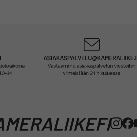
0
ASIAKASPALVELU@KAMERALIIKE.F
oloaikoina
Vastaamme asiakaspalvelun viesteihin
 10-14
viimeistään 24 h kuluessa
MERALIIKEFI