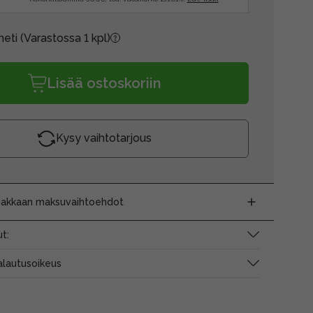
heti
(Varastossa 1 kpl)
Lisää ostoskoriin
Kysy vaihtotarjous
siakkaan maksuvaihtoehdot
t:
alautusoikeus