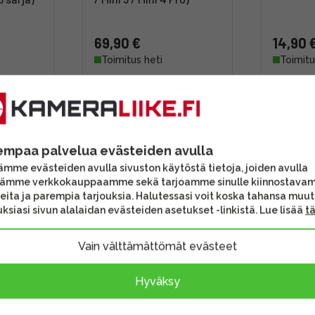
69,90 €
14,90 
Toimitus heti
Toimitu
ihtoehtoon
Tutustu myös tähän vaihtoehtoon
Tutustu myö
empaa palvelua evästeiden avulla
mme evästeiden avulla sivuston käytöstä tietoja, joiden avulla
tämme verkkokauppaamme sekä tarjoamme sinulle kiinnostava
eita ja parempia tarjouksia. Halutessasi voit koska tahansa muu
ksiasi sivun alalaidan evästeiden asetukset -linkistä. Lue lisää
t
Vain välttämättömät evästeet
Hyväksy