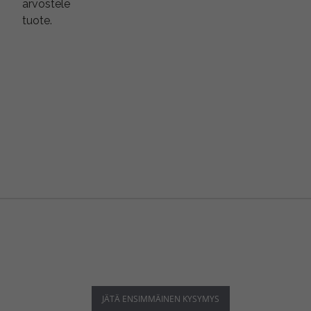
arvostele
tuote.
JÄTÄ ENSIMMÄINEN KYSYMYS