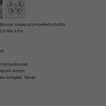
suojat suojaavat propelleita sivuilta.
DJI Mini 3 Pro
jat
d propellisuojat
helposti dronen
alle lentäjällä. Tämän