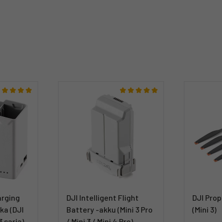
arging
DJI Intelligent Flight
DJI Prop
ka (DJI
Battery -akku (Mini 3 Pro
(Mini 3)
3 sarja)
/ Mini 3 / Mini 4 Pro)