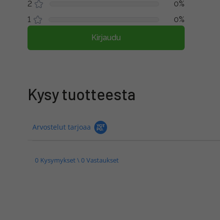
2
0%
1
0%
Kirjaudu
Kysy tuotteesta
Arvostelut tarjoaa
0 Kysymykset \ 0 Vastaukset