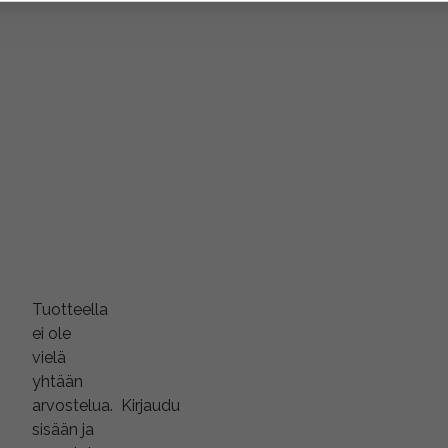
Tuotteella
ei ole
vielä
yhtään
arvostelua.
Kirjaudu
sisään ja