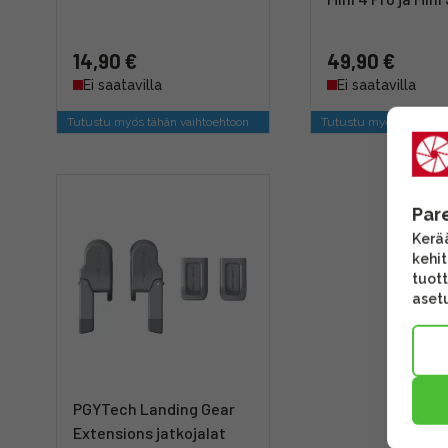
14,90 €
49,90 €
Ei saatavilla
Ei saatavilla
Tutustu myös tähän vaihtoehtoon
Tutustu myös tähän va
Par
Kerää
kehi
tuott
asetu
PGYTech Landing Gear
Extensions jatkojalat