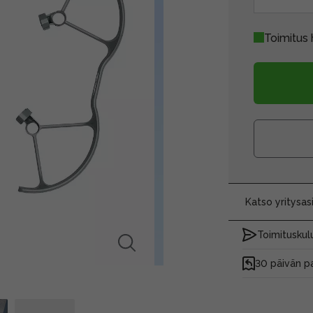
Toimitus 
Katso yritysa
Toimituskulu
30 päivän p