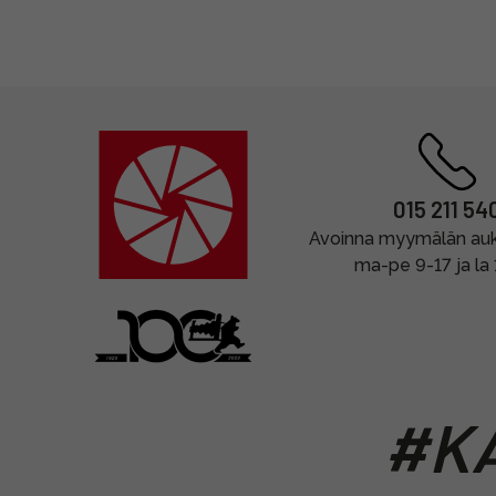
015 211 54
Avoinna myymälän auki
ma-pe 9-17 ja la
#KA