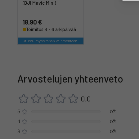
(DJI Mavic Mini)
18,90 €
Toimitus 4 - 6 arkipäivää
Tutustu myös tähän vaihtoehtoon
Arvostelujen yhteenveto
0,0
5
0%
4
0%
3
0%