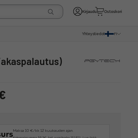
Kirjaudu
Ostoskori
Yhteystiedot
FI
siakaspalautus)
 €
Maksa 10 €/kk 12 kuukauden ajan.
Kokonaissumma 56.3€, tod. vuosikorko 151.81%.
Lue lisää