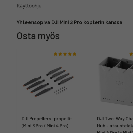
Käyttöohje
Yhteensopiva
DJI Mini 3 Pro kopterin kanssa
Osta myös
DJI Propellers -propellit
DJI Two-Way Ch
(Mini 3 Pro / Mini 4 Pro)
Hub -lataustelak
Mini 4 Pro ja Mini 