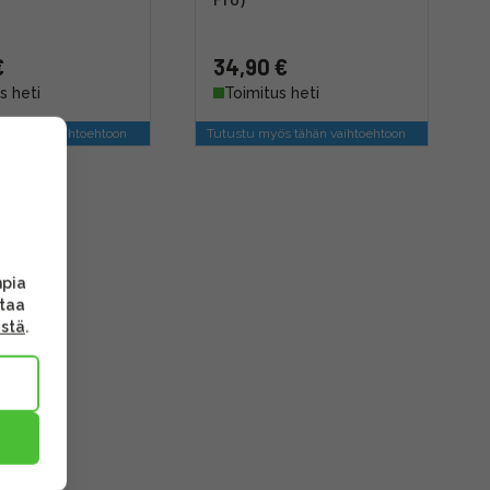
€
34,90 €
s heti
Toimitus heti
s tähän vaihtoehtoon
Tutustu myös tähän vaihtoehtoon
mpia
ttaa
ästä
.