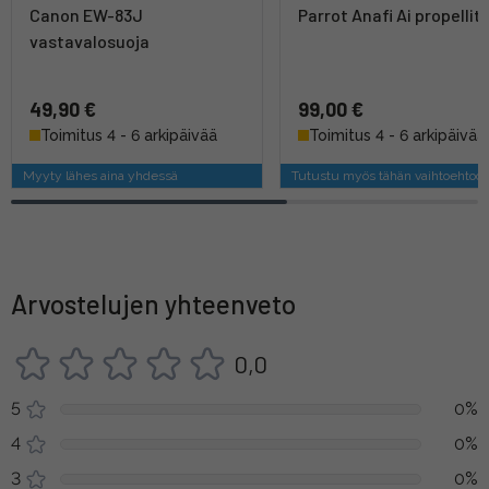
Canon EW-83J
Parrot Anafi Ai propellit
vastavalosuoja
49,90 €
99,00 €
Toimitus 4 - 6 arkipäivää
Toimitus 4 - 6 arkipäivää
Myyty lähes aina yhdessä
Tutustu myös tähän vaihtoehtoo
Arvostelujen yhteenveto
0,0
5
0%
4
0%
3
0%