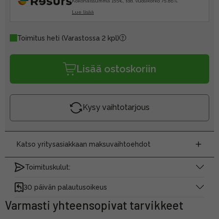
Kokonaissumma 155€, tod. vuosikorko 75.86%.
Lue lisää
Toimitus heti
(Varastossa 2 kpl)
Lisää ostoskoriin
Kysy vaihtotarjous
Katso yritysasiakkaan maksuvaihtoehdot
Toimituskulut:
30 päivän palautusoikeus
Varmasti yhteensopivat tarvikkeet