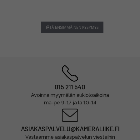
JÄTÄ ENSIMMÄINEN KYSYMYS
015 211 540
Avoinna myymälän aukioloaikoina
ma-pe 9-17 ja la 10-14
ASIAKASPALVELU@KAMERALIIKE.FI
Vastaamme asiakaspalvelun viesteihin