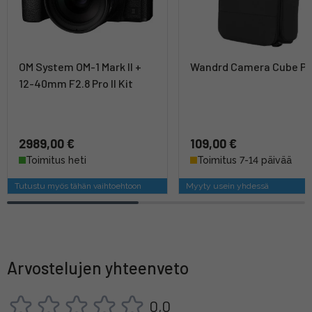
OM System OM-1 Mark II +
Wandrd Camera Cube Pr
12-40mm F2.8 Pro II Kit
2989,00 €
109,00 €
Toimitus heti
Toimitus 7-14 päivää
Tutustu myös tähän vaihtoehtoon
Myyty usein yhdessä
Arvostelujen yhteenveto
0,0