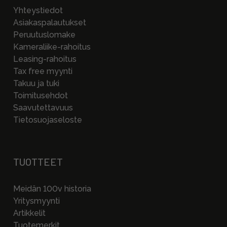
Yhteystiedot
Asiakaspalautukset
Peruutuslomake
Kameraliike-rahoitus
Leasing-rahoitus
Tax free myynti
Takuu ja tuki
Toimitusehdot
Saavutettavuus
Tietosuojaseloste
TUOTTEET
Meidän 100v historia
Yritysmyynti
Artikkelit
Tuotemerkit