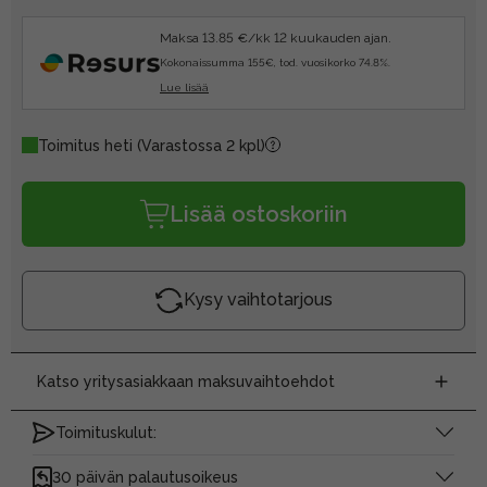
Maksa 13.85 €/kk 12 kuukauden ajan.
Kokonaissumma 155€, tod. vuosikorko 74.8%.
Lue lisää
Toimitus heti
(Varastossa 2 kpl)
Lisää ostoskoriin
Kysy vaihtotarjous
Katso yritysasiakkaan maksuvaihtoehdot
Toimituskulut:
30 päivän palautusoikeus