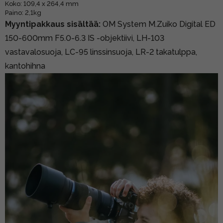
Koko: 109,4 x 264,4 mm
Paino: 2,1kg
Myyntipakkaus sisältää:
OM System M.Zuiko Digital ED
150-600mm F5.0-6.3 IS -objektiivi, LH-103
vastavalosuoja, LC-95 linssinsuoja, LR-2 takatulppa,
kantohihna