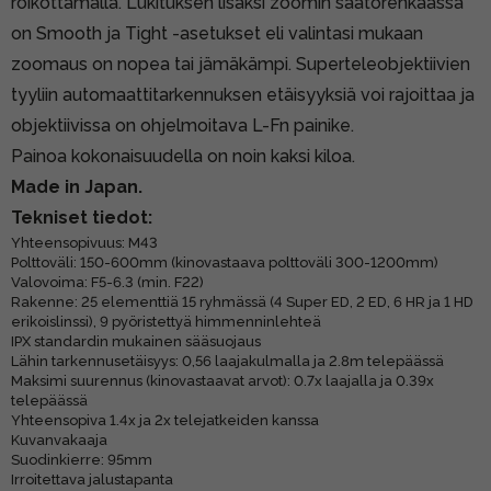
roikottamalla. Lukituksen lisäksi zoomin säätörenkaassa
on Smooth ja Tight -asetukset eli valintasi mukaan
zoomaus on nopea tai jämäkämpi. Superteleobjektiivien
tyyliin automaattitarkennuksen etäisyyksiä voi rajoittaa ja
objektiivissa on ohjelmoitava L-Fn painike.
Painoa kokonaisuudella on noin kaksi kiloa.
Made in Japan.
Tekniset tiedot:
Yhteensopivuus: M43
Polttoväli: 150-600mm (kinovastaava polttoväli 300-1200mm)
Valovoima: F5-6.3 (min. F22)
Rakenne: 25 elementtiä 15 ryhmässä (4 Super ED, 2 ED, 6 HR ja 1 HD
erikoislinssi), 9 pyöristettyä himmenninlehteä
IPX standardin mukainen sääsuojaus
Lähin tarkennusetäisyys: 0,56 laajakulmalla ja 2.8m telepäässä
Maksimi suurennus (kinovastaavat arvot): 0.7x laajalla ja 0.39x
telepäässä
Yhteensopiva 1.4x ja 2x telejatkeiden kanssa
Kuvanvakaaja
Suodinkierre: 95mm
Irroitettava jalustapanta