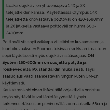
Lisäksi objektiivi on yhteensopiva 1.4X ja 2X
telejatkeiden kanssa. Käytettäessä Olympus 1.4X
telejatketta kinovastaava polttoväli on 420-1680mm
ja 2X jatkeella vastaava polttoväli on huima 600-
2400mm.
Polttoväli siis sopii vaikkapa villieläinten kuvaamiseen ja
luontokuvaukseen Suomen toisinaan rankkaan ilmastoon
sopii täydellisesti myös objektiivin sääsuojaus.
OM
System 150-600mm on suojattu pölyltä ja
roiskevedeltä IPX standardin mukaisesti.
Täysi
sääsuojaus vaatii säänkestävän rungon kuten OM-1:n
käyttämistä.
Kaukaisten kohteiden lisäksi tällä objektiivilla onnistuu
myös näyttävät kuvat lähietäisyydeltä. Lyhyin
tarkennusetäisuus on pienimmällä zoomauksella 56cm ja