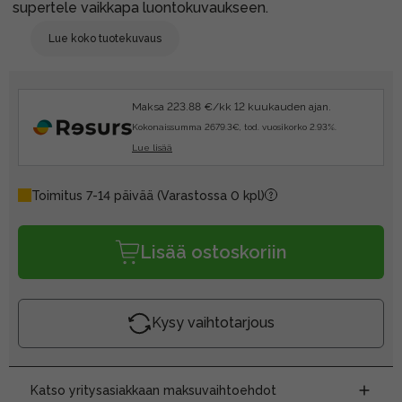
supertele vaikkapa luontokuvaukseen.
Lue koko tuotekuvaus
Maksa 223.88 €/kk 12 kuukauden ajan.
Kokonaissumma 2679.3€, tod. vuosikorko 2.93%.
Lue lisää
Toimitus 7-14 päivää
(Varastossa 0 kpl)
Lisää ostoskoriin
Kysy vaihtotarjous
Katso yritysasiakkaan maksuvaihtoehdot