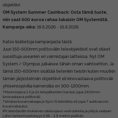
objektiivi
OM System Summer Cashback: Osta tämä tuote,
niin saat 600 euroa rahaa takaisin OM Systemiltä.
Kampanja-aika:
18.6.2026 - 16.8.2026
Katso lisätietoja kampanjasta tästä
Juuri 150-600mm polttovälin teleobjektiivit ovat olleet
suosittuja useankin eri valmistajan laitteissa. Nyt OM
System / Olympus julkaisee tähän oman vaihtoehton. Ja
tämä 150-600mm sisältää tietenkin twistin kuten muutkin
tämän järjestelmän objektiivit eli kinovastaava polttoväli
yhteensopivilla kameroilla on 300-1200mm.
Yhteensopiva 1.4 ja 2x telejatkeiden kanssa: jopa 2400mm
kinovastaava polttoväli
Tehokas kuvanvakaaja ja Sync IS tekniikka eli jopa 7 aukkoarvon
kuvanvakautus
IPX standardin mukainen sääsuojaus vesiroiskeita ja pölyä vastaan
Lähin tarkennusetäisyys 0,56 - 2.8 metrin päähän