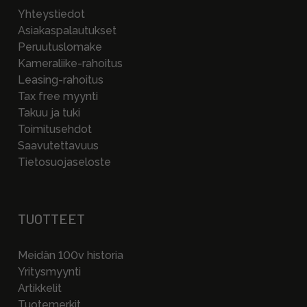
Yhteystiedot
Asiakaspalautukset
Peruutuslomake
Kameraliike-rahoitus
Leasing-rahoitus
Tax free myynti
Takuu ja tuki
Toimitusehdot
Saavutettavuus
Tietosuojaseloste
TUOTTEET
Meidän 100v historia
Yritysmyynti
Artikkelit
Tuotemerkit