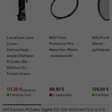
LensCoat Lens
NiSi Filter
NiSi Pro N
Cover -
Protector Pro
95mm -
Camouflage
Nano Huc 95mm
pyöröpolar
suoja (Olympus
-suojasuodin
M.Zuiko 150-
600mm IS) -
Forest Green
111,20 €
88,90 €
129,00 €
(139,00 €)
Toimitus heti
Ei saatavilla
Toimitus h
OM System M.Zuiko Digital ED 150-600mm F5.0-6.3 IS -