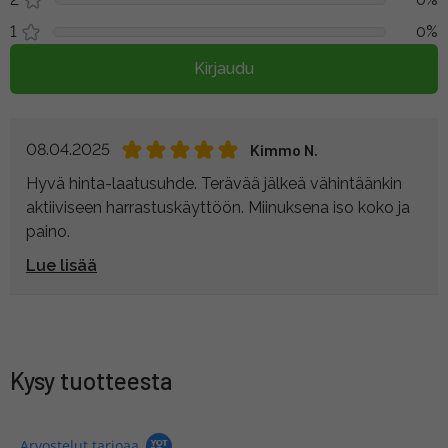
1
0%
Kirjaudu
08.04.2025
Kimmo N.
Hyvä hinta-laatusuhde. Terävää jälkeä vähintäänkin
aktiiviseen harrastuskäyttöön. Miinuksena iso koko ja
paino.
Lue lisää
Kysy tuotteesta
Arvostelut tarjoaa