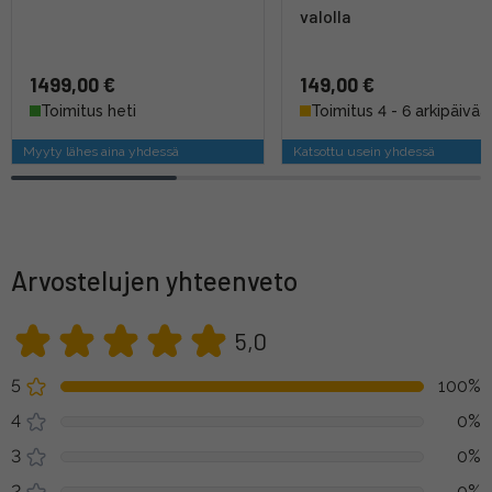
valolla
1499,00 €
149,00 €
Toimitus heti
Toimitus 4 - 6 arkipäivää
Myyty lähes aina yhdessä
Katsottu usein yhdessä
Arvostelujen yhteenveto
5,0
5
100%
4
0%
3
0%
2
0%