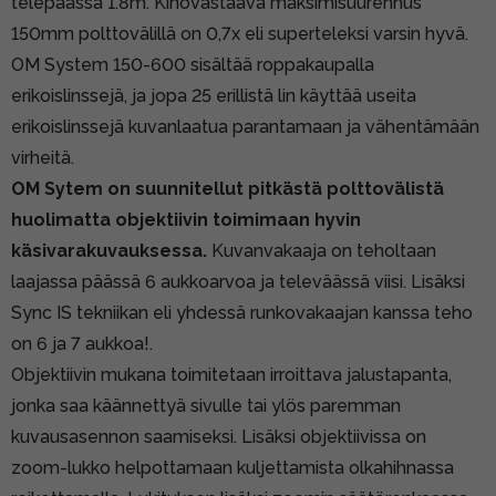
telepäässä 1.8m. Kinovastaava maksimisuurennus
150mm polttovälillä on 0,7x eli superteleksi varsin hyvä.
OM System 150-600 sisältää roppakaupalla
erikoislinssejä, ja jopa 25 erillistä lin käyttää useita
erikoislinssejä kuvanlaatua parantamaan ja vähentämään
virheitä.
OM Sytem on suunnitellut pitkästä polttovälistä
huolimatta objektiivin toimimaan hyvin
käsivarakuvauksessa.
Kuvanvakaaja on teholtaan
laajassa päässä 6 aukkoarvoa ja televäässä viisi. Lisäksi
Sync IS tekniikan eli yhdessä runkovakaajan kanssa teho
on 6 ja 7 aukkoa!.
Objektiivin mukana toimitetaan irroittava jalustapanta,
jonka saa käännettyä sivulle tai ylös paremman
kuvausasennon saamiseksi. Lisäksi objektiivissa on
zoom-lukko helpottamaan kuljettamista olkahihnassa