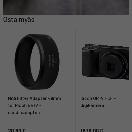
Osta myös
NiSi Filter Adapter 49mm
Ricoh GR IV HDF -
for Ricoh GR IV -
digikamera
suodinadapteri
20,90 €
1679,00 €