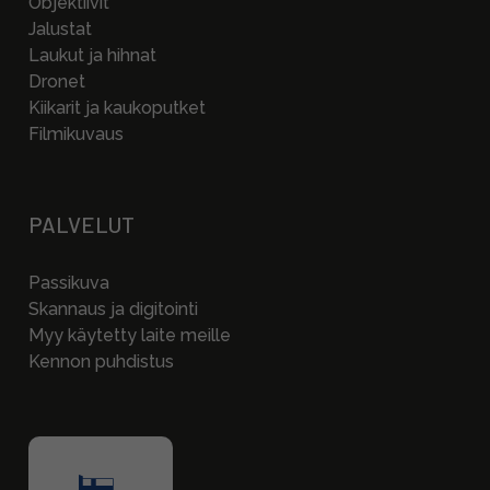
Objektiivit
Jalustat
Laukut ja hihnat
Dronet
Kiikarit ja kaukoputket
Filmikuvaus
PALVELUT
Passikuva
Skannaus ja digitointi
Myy käytetty laite meille
Kennon puhdistus