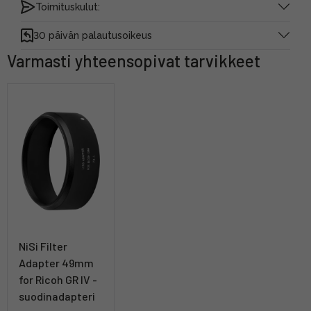
Toimituskulut:
30 päivän palautusoikeus
Varmasti yhteensopivat tarvikkeet
NiSi Filter
Adapter 49mm
for Ricoh GR IV -
suodinadapteri