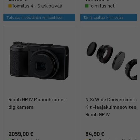
Toimitus 4 - 6 arkipäivää
Toimitus heti
Tutustu myös tähän vaihtoehtoon
Tämä saattaa kiinnostaa
Ricoh GR IV Monochrome -
NiSi Wide Conversion Le
digikamera
Kit -laajakulmasovitesa
Ricoh GR IV
2059,00 €
84,90 €