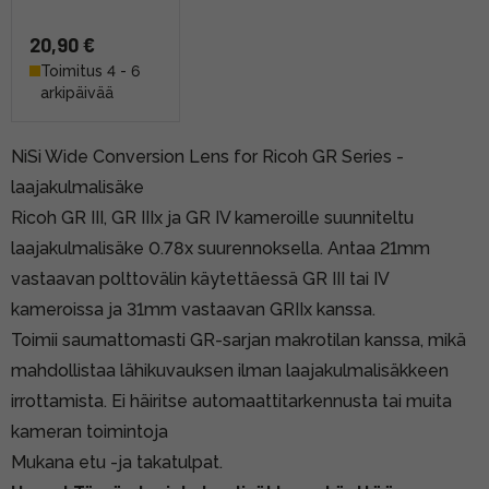
20,90 €
Toimitus 4 - 6
arkipäivää
NiSi Wide Conversion Lens for Ricoh GR Series -
laajakulmalisäke
Ricoh GR III, GR IIIx ja GR IV kameroille suunniteltu
laajakulmalisäke 0.78x suurennoksella. Antaa 21mm
vastaavan polttovälin käytettäessä GR III tai IV
kameroissa ja 31mm vastaavan GRIIx kanssa.
Toimii saumattomasti GR-sarjan makrotilan kanssa, mikä
mahdollistaa lähikuvauksen ilman laajakulmalisäkkeen
irrottamista. Ei häiritse automaattitarkennusta tai muita
kameran toimintoja
Mukana etu -ja takatulpat.