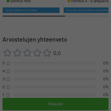
Toimitus heti
Toimitus 4 - 6 arkipäivää
Tämä saattaa kiinnostaa
Tutustu myös tähän vaihtoehtoo
Arvostelujen yhteenveto
0,0
5
0%
4
0%
3
0%
2
0%
1
0%
Kirjaudu