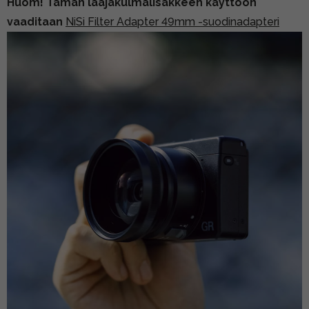
Huom! Tämän laajakulmalisäkkeen käyttöön
vaaditaan
NiSi Filter Adapter 49mm -suodinadapteri