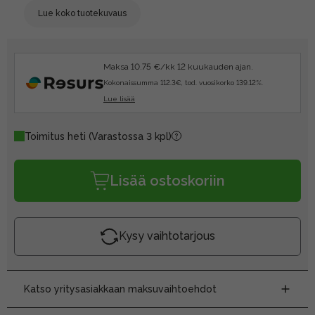
Lue koko tuotekuvaus
Maksa 10.75 €/kk 12 kuukauden ajan.
Kokonaissumma 112.3€, tod. vuosikorko 139.12%.
Lue lisää
Toimitus heti
(Varastossa 3 kpl)
Lisää ostoskoriin
Kysy vaihtotarjous
Katso yritysasiakkaan maksuvaihtoehdot