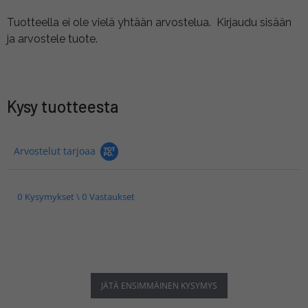
Tuotteella ei ole vielä yhtään arvostelua.
Kirjaudu sisään
ja arvostele tuote.
Kysy tuotteesta
Arvostelut tarjoaa
0 Kysymykset \ 0 Vastaukset
JÄTÄ ENSIMMÄINEN KYSYMYS