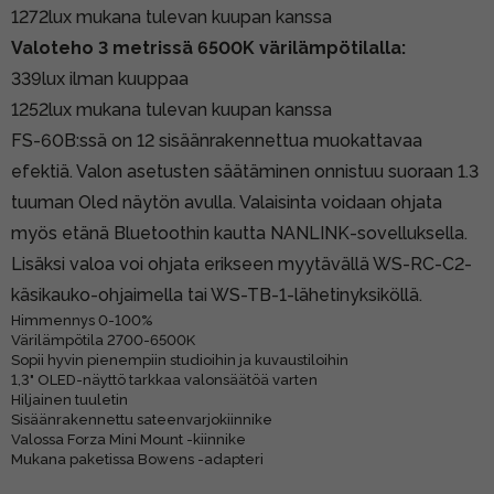
1272lux mukana tulevan kuupan kanssa
Valoteho 3 metrissä 6500K värilämpötilalla:
339lux ilman kuuppaa
1252lux mukana tulevan kuupan kanssa
FS-60B:ssä on 12 sisäänrakennettua muokattavaa
efektiä. Valon asetusten säätäminen onnistuu suoraan 1.3
tuuman Oled näytön avulla. Valaisinta voidaan ohjata
myös etänä Bluetoothin kautta NANLINK-sovelluksella.
Lisäksi valoa voi ohjata erikseen myytävällä WS-RC-C2-
käsikauko-ohjaimella tai WS-TB-1-lähetinyksiköllä.
Himmennys 0-100%
Värilämpötila 2700-6500K
Sopii hyvin pienempiin studioihin ja kuvaustiloihin
1,3" OLED-näyttö tarkkaa valonsäätöä varten
Hiljainen tuuletin
Sisäänrakennettu sateenvarjokiinnike
Valossa Forza Mini Mount -kiinnike
Mukana paketissa Bowens -adapteri