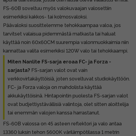
FS-60B soveltuu myös valokuvaajan valosettiin
esimerkiksi kakkos- tai kolmosvaloksi.
Päävaloksi suosittelemme tehokkaampaa valoa, jos
tarvitset valaisua pidemmästä matkasta tai haluat
käyttää noin 60x60CM suurempia valonmuokkaimia niin
kannattaa valita esimerkiksi 120W valo tai tehokkaampi.
Miten Nanlite FS-sarja eroaa FC- ja Forza -
sarjasta?
FS-sarjan valot ovat vain
verkkovirtakäyttöisiä, joten soveltuvat studiokäyttöön.
FC- ja Forza valoja on mahdolista käyttää
akkukäyttöisinä. Hintapointin puolesta FS-sarjan valot
ovat budjettiystävällisiä valintoja, olet sitten aloittelija
tai enemmän valojen kanssa harrastanut.
FS-60B valossa on 45 asteen reflektori ja valo antaa
13360 luksin tehon 5600K värilämpötilassa 1 metrin