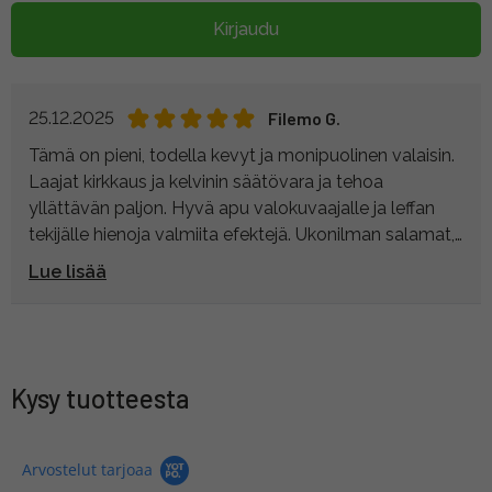
Kirjaudu
25.12.2025
Filemo G.
Tämä on pieni, todella kevyt ja monipuolinen valaisin.
Laajat kirkkaus ja kelvinin säätövara ja tehoa
yllättävän paljon. Hyvä apu valokuvaajalle ja leffan
tekijälle hienoja valmiita efektejä. Ukonilman salamat,
räjähdys välähdys, tulen loimu ym. Akkukäyttö ei
Lue lisää
mahdollista. Yllättävän edullinen laatuunsa nähden.
Kysy tuotteesta
Arvostelut tarjoaa