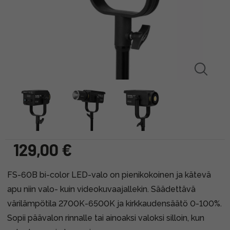
129,00 €
FS-60B bi-color LED-valo on pienikokoinen ja kätevä
apu niin valo- kuin videokuvaajallekin. Säädettävä
värilämpötila 2700K-6500K ja kirkkaudensäätö 0-100%.
Sopii päävalon rinnalle tai ainoaksi valoksi silloin, kun