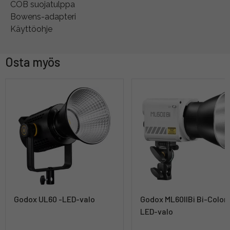
COB suojatulppa
Bowens-adapteri
Käyttöohje
Osta myös
Godox UL60 -LED-valo
Godox ML60IIBi Bi-Color 
LED-valo