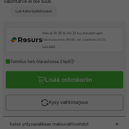
valontarve ei ole suuri.
Lue koko tuotekuvaus
Maksa 16.35 €/kk 12 kuukauden ajan.
Kokonaissumma 190.6€, tod. vuosikorko 55.5%.
Lue lisää
Toimitus heti
(Varastossa 2 kpl)
Lisää ostoskoriin
Kysy vaihtotarjous
Katso yritysasiakkaan maksuvaihtoehdot