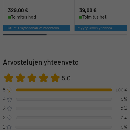
329,00 €
39,00 €
Toimitus heti
Toimitus heti
Tutustu myös tähän vaihtoehtoon
Myyty usein yhdessä
Arvostelujen yhteenveto
5,0
5
100%
4
0%
3
0%
2
0%
1
0%