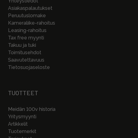
Yhteystiedot
Asiakaspalautukset
Peruutuslomake
Kameraliike-rahoitus
Leasing-rahoitus
Tax free myynti
Takuu ja tuki
Toimitusehdot
Saavutettavuus
Tietosuojaseloste
TUOTTEET
Meidän 100v historia
Yritysmyynti
Artikkelit
Tuotemerkit