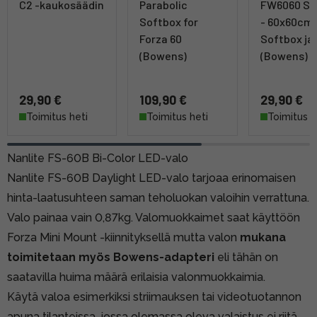
C2 -kaukosäädin
Parabolic
FW6060 So
Softbox for
- 60x60cm
Forza 60
Softbox ja 
(Bowens)
(Bowens)
29,90 €
109,90 €
29,90 €
Toimitus heti
Toimitus heti
Toimitus h
Nanlite FS-60B Bi-Color LED-valo
Nanlite FS-60B Daylight LED-valo tarjoaa erinomaisen
hinta-laatusuhteen saman teholuokan valoihin verrattuna.
Valo painaa vain 0,87kg. Valomuokkaimet saat käyttöön
Forza Mini Mount -kiinnityksellä mutta valon
mukana
toimitetaan myös Bowens-adapteri
eli tähän on
saatavilla huima määrä erilaisia valonmuokkaimia.
Käytä valoa esimerkiksi striimauksen tai videotuotannon
apuna tilanteissa, jossa olemassa oleva valaistus ei riitä.