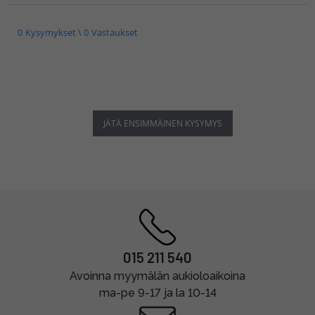
0 Kysymykset \ 0 Vastaukset
JÄTÄ ENSIMMÄINEN KYSYMYS
015 211 540
Avoinna myymälän aukioloaikoina
ma-pe 9-17 ja la 10-14