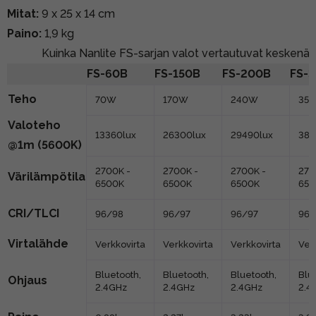
Mitat:
9 x 25 x 14 cm
Paino:
1,9 kg
Kuinka Nanlite FS-sarjan valot vertautuvat keskenä
FS-60B
FS-150B
FS-200B
FS-
Teho
70W
170W
240W
35
Valoteho
13360lux
26300lux
29490lux
387
@1m (5600K)
2700K -
2700K -
2700K -
270
Värilämpötila
6500K
6500K
6500K
650
CRI/TLCI
96/98
96/97
96/97
96/
Virtalähde
Verkkovirta
Verkkovirta
Verkkovirta
Ver
Bluetooth,
Bluetooth,
Bluetooth,
Blu
Ohjaus
2.4GHz
2.4GHz
2.4GHz
2.4