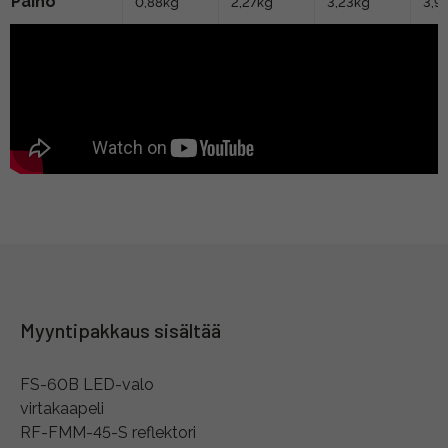
Paino
0,88kg
2,27kg
3,23kg
3,9
Myyntipakkaus sisältää
FS-60B LED-valo
virtakaapeli
RF-FMM-45-S reflektori