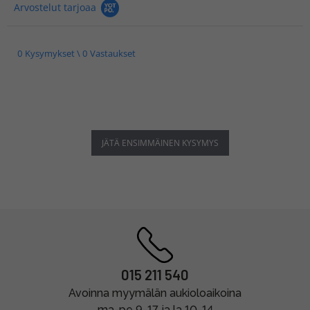
Arvostelut tarjoaa
0 Kysymykset \ 0 Vastaukset
JÄTÄ ENSIMMÄINEN KYSYMYS
015 211 540
Avoinna myymälän aukioloaikoina
ma-pe 9-17 ja la 10-14