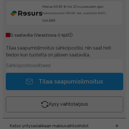
Maksa 63.85 €/kk 12 kuukauden ajan.
Kokonaissumma 760.6€, tod. vuosikorko 8.64%.
Lue lisää
Ei saatavilla
(Varastossa 0 kpl)
Tilaa saapumisilmoitus sähköpostiisi, niin saat heti
tiedon kun tuotetta on jälleen saatavilla.
Tilaa saapumisilmoitus
Kysy vaihtotarjous
Katso yritysasiakkaan maksuvaihtoehdot