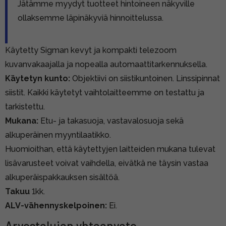
Jätämme myydyt tuotteet hintoineen näkyville
ollaksemme läpinäkyviä hinnoittelussa.
Käytetty Sigman kevyt ja kompakti telezoom
kuvanvakaajalla ja nopealla automaattitarkennuksella.
Käytetyn kunto:
Objektiivi on siistikuntoinen. Linssipinnat
siistit. Kaikki käytetyt vaihtolaitteemme on testattu ja
tarkistettu.
Mukana:
Etu- ja takasuoja, vastavalosuoja sekä
alkuperäinen myyntilaatikko.
Huomioithan, että käytettyjen laitteiden mukana tulevat
lisävarusteet voivat vaihdella, eivätkä ne täysin vastaa
alkuperäispakkauksen sisältöä.
Takuu
1kk.
ALV-vähennyskelpoinen:
Ei.
Arvostelujen yhteenveto