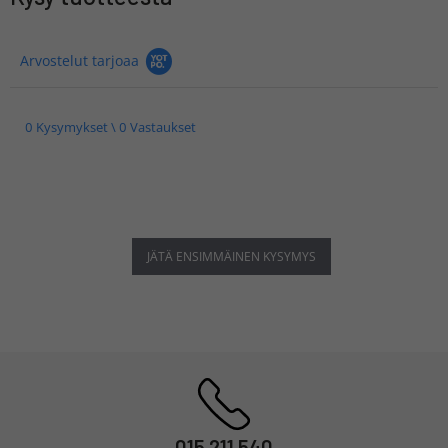
Arvostelut tarjoaa
0 Kysymykset \ 0 Vastaukset
JÄTÄ ENSIMMÄINEN KYSYMYS
015 211 540