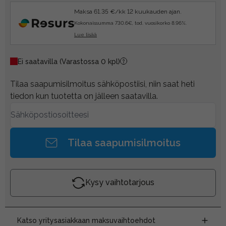
Maksa 61.35 €/kk 12 kuukauden ajan.
Kokonaissumma 730.6€, tod. vuosikorko 8.96%.
Lue lisää
Ei saatavilla
(Varastossa 0 kpl)
Tilaa saapumisilmoitus sähköpostiisi, niin saat heti
tiedon kun tuotetta on jälleen saatavilla.
Tilaa saapumisilmoitus
Kysy vaihtotarjous
Katso yritysasiakkaan maksuvaihtoehdot