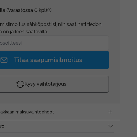
lla
(Varastossa 0 kpl)
isilmoitus sähköpostiisi, niin saat heti tiedon
 on jälleen saatavilla.
Tilaa saapumisilmoitus
Kysy vaihtotarjous
siakkaan maksuvaihtoehdot
t: