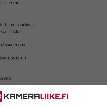
ollaksemme
tettu monipuolinen
Four Thirds -
sa ei suurempaa
astavalosuoja ja
stettu.