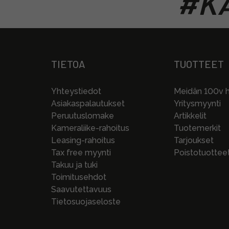
#KA
TIETOA
TUOTTEET
Yhteystiedot
Meidän 100v hi
Asiakaspalautukset
Yritysmyynti
Peruutuslomake
Artikkelit
Kameraliike-rahoitus
Tuotemerkit
Leasing-rahoitus
Tarjoukset
Tax free myynti
Poistotuottee
Takuu ja tuki
Toimitusehdot
Saavutettavuus
Tietosuojaseloste