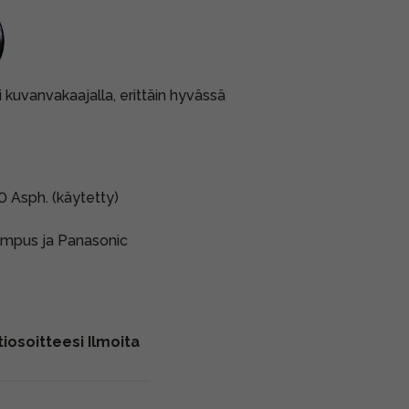
uvanvakaajalla, erittäin hyvässä
 Asph. (käytetty)
Olympus ja Panasonic
iosoitteesi Ilmoita