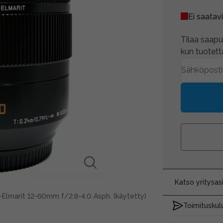
Ei saatavi
Tilaa saapum
kun tuotetta
Katso yritysa
-Elmarit 12-60mm f/2.8-4.0 Asph. (käytetty)
Toimituskulu