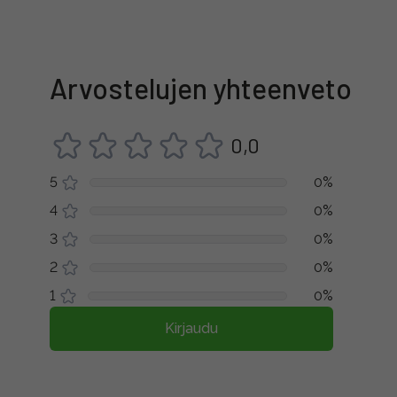
Arvostelujen yhteenveto
0,0
5
0%
4
0%
3
0%
2
0%
1
0%
Kirjaudu