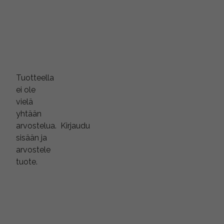
Tuotteella
ei ole
vielä
yhtään
arvostelua.
Kirjaudu
sisään ja
arvostele
tuote.