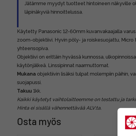
Jätämme myydyt tuotteet hintoineen näkyville 
läpinäkyviä hinnoittelussa.
Käytetty Panasonic 12-60mm kuvanvakaajalla varus
zoom-objektiivi. Hyvin pöly- ja roiskesuojattu, Micro 
yhteensopiva.
Objektiivi on erittäin hyvässä kunnossa, ulkopinnois
käytönjälkeä. Linssipinnat naarmuttomat.
Mukana
objektiivin lisäksi tulpat molempiin päihin, v
suojapussi.
Takuu
1kk.
Kaikki käytetyt vaihtolaitteemme on testattu ja tarki
Hinta ei sisällä vähennettävää ALV:ta.
Osta myös