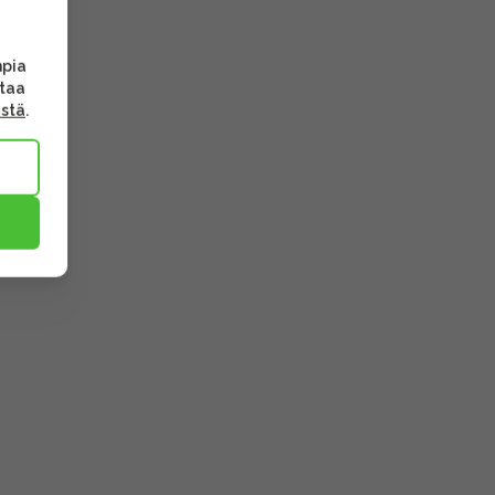
mpia
ttaa
ästä
.