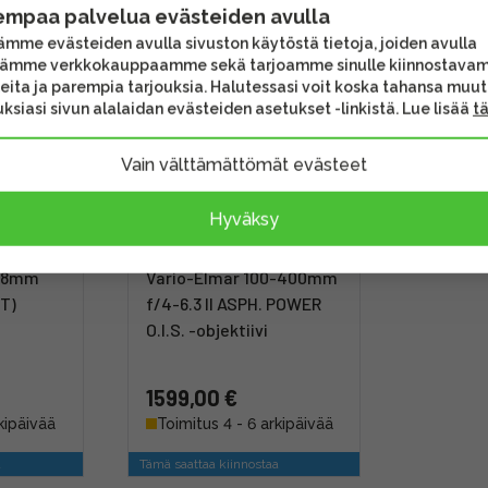
empaa palvelua evästeiden avulla
mme evästeiden avulla sivuston käytöstä tietoja, joiden avulla
tämme verkkokauppaamme sekä tarjoamme sinulle kiinnostava
eita ja parempia tarjouksia. Halutessasi voit koska tahansa muu
ksiasi sivun alalaidan evästeiden asetukset -linkistä. Lue lisää
t
Vain välttämättömät evästeet
Hyväksy
 DG
Panasonic Leica DG
-18mm
Vario-Elmar 100-400mm
FT)
f/4-6.3 II ASPH. POWER
O.I.S. -objektiivi
1599,00 €
kipäivää
Toimitus 4 - 6 arkipäivää
a
Tämä saattaa kiinnostaa