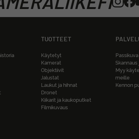
MERALIIKEFI
TUOTTEET
PALVEL
storia
Käytetyt
Passikuva
Kamerat
Skannaus j
Objektiivit
Myy käytet
Jalustat
meille
Laukut ja hihnat
Kennon pu
t
Dronet
Kiikarit ja kaukoputket
Filmikuvaus