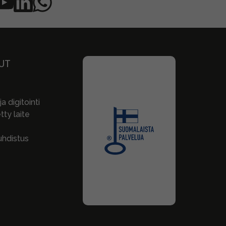
UT
a digitointi
ty laite
hdistus