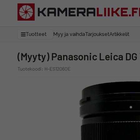
Tuotteet
Myy ja vaihda
Tarjoukset
Artikkelit
(Myyty) Panasonic Leica D
Tuotekoodi: H-ES12060E