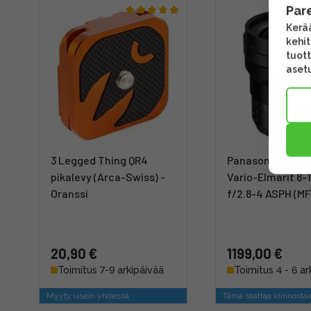
Par
Kerää
kehi
tuott
asetu
3 Legged Thing QR4
Panasonic Leica
pikalevy (Arca-Swiss) -
Vario-Elmarit 8
Oranssi
f/2.8-4 ASPH (M
20,90 €
1199,00 €
Toimitus 7-9 arkipäivää
Toimitus 4 - 6 ar
Myyty usein yhdessä
Tämä saattaa kiinnosta