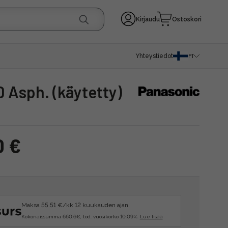
Kirjaudu
Ostoskori
Yhteystiedot
FI
0 Asph. (käytetty)
0 €
Maksa 55.51 €/kk 12 kuukauden ajan.
Kokonaissumma 660.6€, tod. vuosikorko 10.09%.
Lue lisää