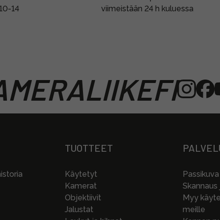
 10-14
viimeistään 24 h kuluessa
MERALIIKEFI
TUOTTEET
PALVEL
storia
Käytetyt
Passikuva
Kamerat
Skannaus j
Objektiivit
Myy käytet
Jalustat
meille