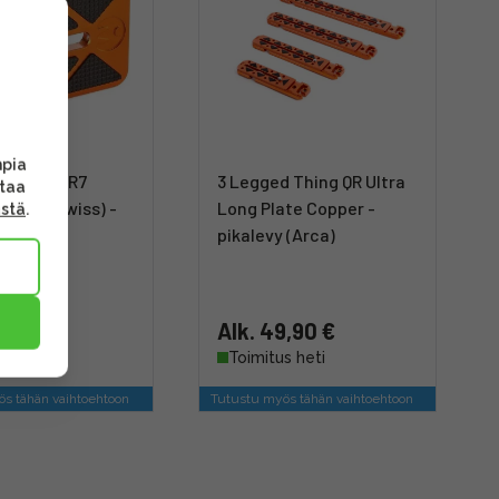
mpia
d Thing QR7
3 Legged Thing QR Ultra
ttaa
 (Arca-Swiss) -
Long Plate Copper -
ästä
.
pikalevy (Arca)
€
Alk. 49,90 €
Toimitus heti
s tähän vaihtoehtoon
Tutustu myös tähän vaihtoehtoon