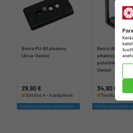
Par
Kerää
kehi
Benro PU-60 pikalevy
Benro ARCASMA
tuott
(Arca-Swiss)
pikalevy +
asetu
puhelinkiinnike 
Swiss)
29,90 €
34,90 €
Toimitus 4 - 6 arkipäivää
Toimitus 4 - 6 ar
Tutustu myös tähän vaihtoehtoon
Tutustu myös tähän va