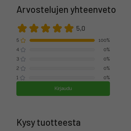
Arvostelujen yhteenveto
5,0
5
100%
4
0%
3
0%
2
0%
1
0%
Kirjaudu
Kysy tuotteesta