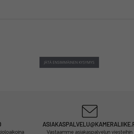
JÄTÄ ENSIMMÄINEN KYSYMYS
0
ASIAKASPALVELU@KAMERALIIKE.F
oloaikoina
Vastaamme asiakaspalvelun viesteihin