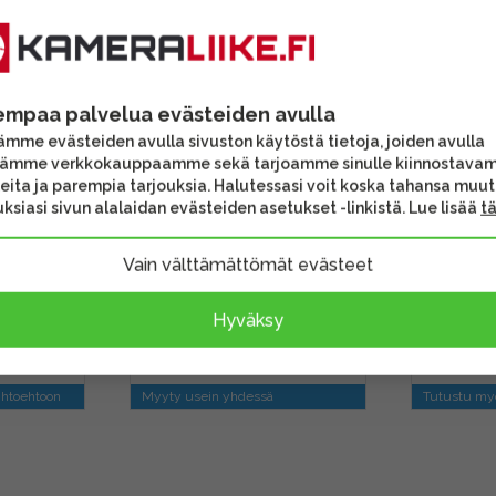
empaa palvelua evästeiden avulla
mme evästeiden avulla sivuston käytöstä tietoja, joiden avulla
tämme verkkokauppaamme sekä tarjoamme sinulle kiinnostava
RT70
Peak Design Slide v3
3 Legge
eita ja parempia tarjouksia. Halutessasi voit koska tahansa muu
kamerahihna - Ocean
pikalevy
ksiasi sivun alalaidan evästeiden asetukset -linkistä. Lue lisää
t
(Arca-
Oranssi
Vain välttämättömät evästeet
Hyväksy
72,90 €
29,90 
kipäivää
Toimitus heti
3-6
ihtoehtoon
Myyty usein yhdessä
Tutustu myö