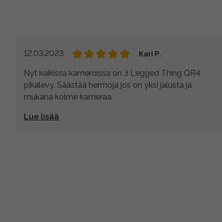
12.03.2023
Kari P.
Nyt kaikissa kameroissa on 3 Legged Thing QR4
pikalevy. Säästää hermoja jos on yksi jalusta ja
mukana kolme kameraa.
Lue lisää