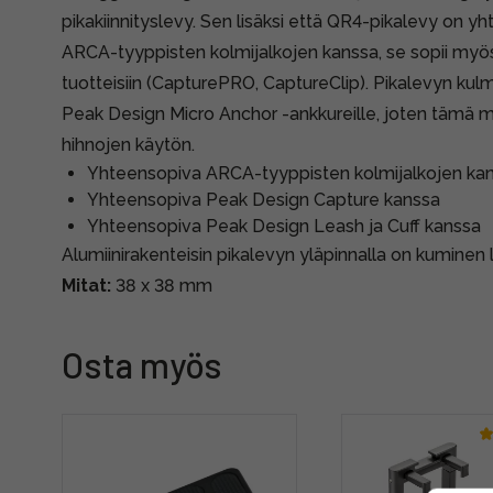
pikakiinnityslevy. Sen lisäksi että QR4-pikalevy on
ARCA-tyyppisten kolmijalkojen kanssa, se sopii my
tuotteisiin (CapturePRO, CaptureClip). Pikalevyn kul
Peak Design Micro Anchor -ankkureille, joten tämä 
hihnojen käytön.
Yhteensopiva ARCA-tyyppisten kolmijalkojen ka
Yhteensopiva Peak Design Capture kanssa
Yhteensopiva Peak Design Leash ja Cuff kanssa
Alumiinirakenteisin pikalevyn yläpinnalla on kuminen 
Mitat:
38 x 38 mm
Osta myös