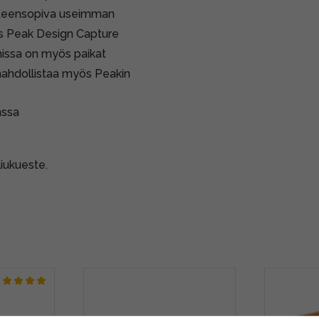
 yhteensopiva useimman
ös Peak Design Capture
missa on myös paikat
mahdollistaa myös Peakin
nssa
liukueste.