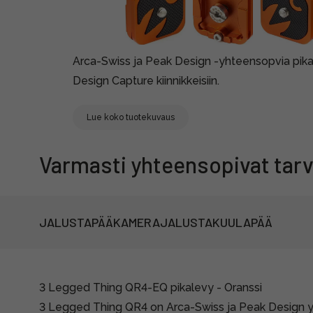
Arca-Swiss ja Peak Design -yhteensopvia pikal
Design Capture kiinnikkeisiin.
Lue koko tuotekuvaus
Varmasti yhteensopivat tarv
JALUSTAPÄÄ
KAMERAJALUSTA
KUULAPÄÄ
3 Legged Thing QR4-EQ pikalevy - Oranssi
3 Legged Thing QR4 on Arca-Swiss ja Peak Design 