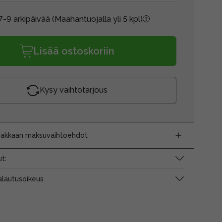
7-9 arkipäivää
(Maahantuojalla yli 5 kpl)
Lisää ostoskoriin
Kysy vaihtotarjous
siakkaan maksuvaihtoehdot
t:
alautusoikeus