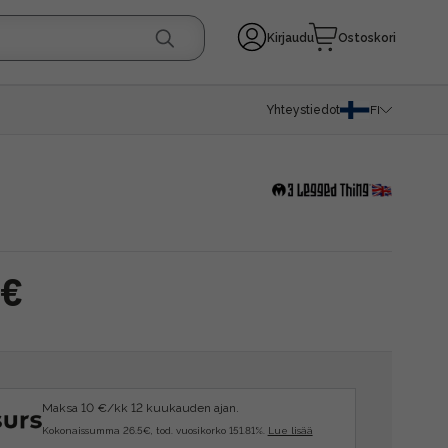
Kirjaudu
Ostoskori
Yhteystiedot
FI
 €
Maksa 10 €/kk 12 kuukauden ajan.
Kokonaissumma 26.5€, tod. vuosikorko 151.81%.
Lue lisää