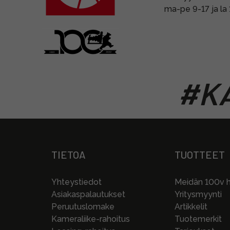
ma-pe 9-17 ja la
#KA
TIETOA
TUOTTEET
Yhteystiedot
Meidän 100v hi
Asiakaspalautukset
Yritysmyynti
Peruutuslomake
Artikkelit
Kameraliike-rahoitus
Tuotemerkit