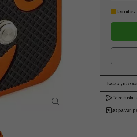
Toimitus 
Katso yritysa
Toimituskulu
30 päivän p