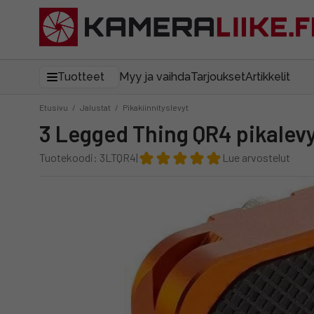
Tuotteet
Myy ja vaihda
Tarjoukset
Artikkelit
Etusivu
/
Jalustat
/
Pikakiinnityslevyt
3 Legged Thing QR4 pikalev
Tuotekoodi: 3LTQR4
|
Lue arvostelut