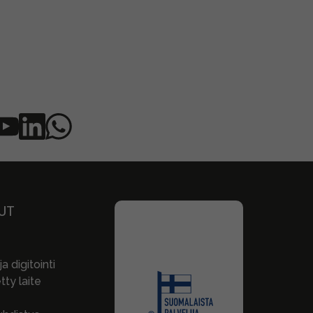
UT
a digitointi
ty laite