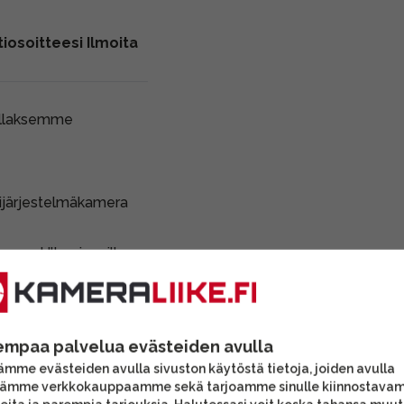
iosoitteesi Ilmoita
ollaksemme
gijärjestelmäkamera
mera. Ulkopinnoilla
sä naarmuja, jotka eivät
aihtolaitteemme on
empaa palvelua evästeiden avulla
mme evästeiden avulla sivuston käytöstä tietoja, joiden avulla
tämme verkkokauppaamme sekä tarjoamme sinulle kiinnostava