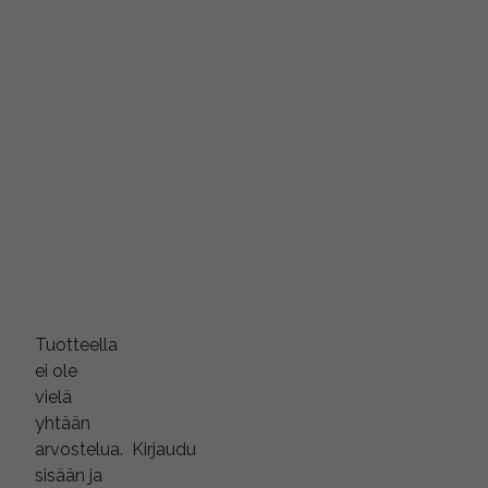
Tuotteella
ei ole
vielä
yhtään
arvostelua.
Kirjaudu
sisään ja