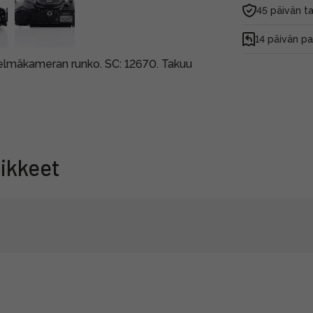
45 päivän t
14 päivän p
elmäkameran runko. SC: 12670. Takuu
ikkeet