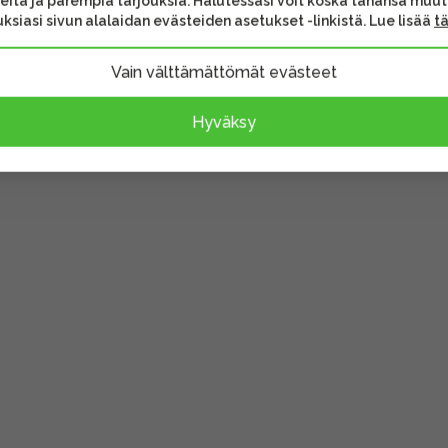
B-kaapeli, hihna sekä FL-
eita ja parempia tarjouksia. Halutessasi voit koska tahansa muu
ksiasi sivun alalaidan evästeiden asetukset -linkistä. Lue lisää
t
vat lisävarusteet voivat
Vain välttämättömät evästeet
sen sisältöä.
Hyväksy