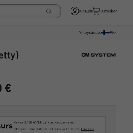
Kirjaudu
Ostoskori
Yhteystiedot
FI
etty)
0 €
Maksa 37.18 €/kk 12 kuukauden ajan.
Kokonaissumma 440.6€, tod. vuosikorko 16.32%.
Lue lisää