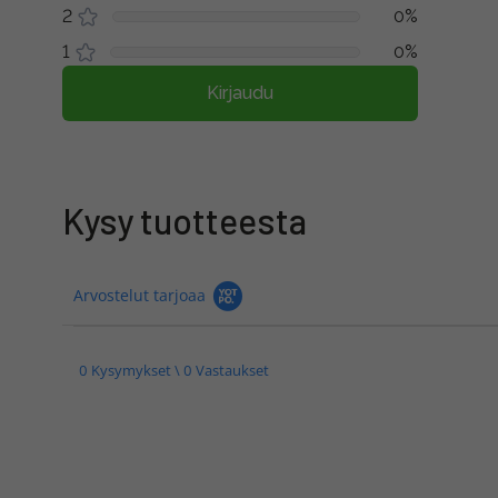
2
0%
1
0%
Kirjaudu
Kysy tuotteesta
Arvostelut tarjoaa
0 Kysymykset \ 0 Vastaukset