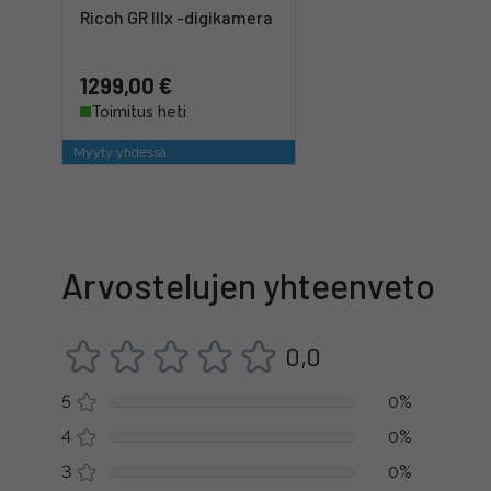
Ricoh GR IIIx -digikamera
1299,00 €
Toimitus heti
Myyty yhdessä
Arvostelujen yhteenveto
0,0
5
0%
4
0%
3
0%