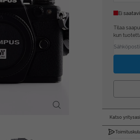
Ei saatavi
Tilaa saapum
kun tuotetta
Katso yritysa
Toimituskulu