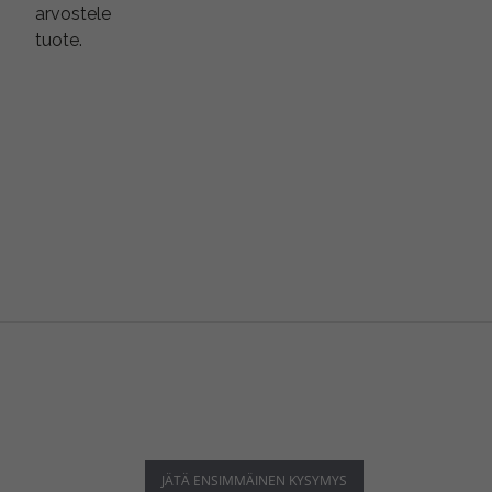
arvostele
tuote.
JÄTÄ ENSIMMÄINEN KYSYMYS