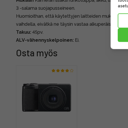
Mukaan
Kameran lisäksi runkotulppa, akku, laturi, US
tuott
asetu
3 -salama suojapusseineen.
Huomioithan, että käytettyjen laitteiden mukana tule
vaihdella, eivätkä ne täysin vastaa alkuperäispakkauk
Takuu:
45pv.
ALV-vähennyskelpoinen:
Ei.
Osta myös