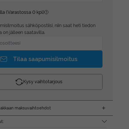
lla
(Varastossa 0 kpl)
isilmoitus sähköpostiisi, niin saat heti tiedon
 on jälleen saatavilla.
Tilaa saapumisilmoitus
Kysy vaihtotarjous
siakkaan maksuvaihtoehdot
t: