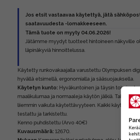
Jos etsit vastaavaa käytettyä, jätä sähköpost
saatavuudesta -lomakkeeseen.
Tämä tuote on myyty 04.06.2026!
Jätämme myydyt tuotteet hintoineen näkyville 
läpinäkyviä hinnoittelussa.
Käytetty runkovakaajalla varustettu Olympuksen di
hyvällä etsimellä, ergonomialla ja sääsuojauksella.
Käytetyn kunto:
Hyväkuntoinen ja täysin toimiva ka
maalikulumaa ja normaaleja käytön jälkiä. Takanäytös
liiemmin vaikuta käytettävyyteen. Kaikki käytetyt v
testattu ja tarkistettu.
Par
Kenno puhdistettu (Arvo 40€)
Kerää
Kuvausmäärä:
12670.
kehi