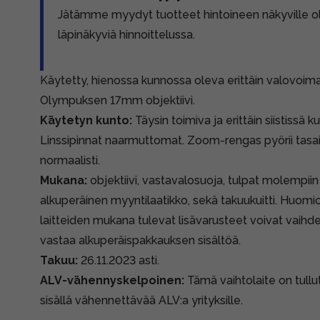
Jätämme myydyt tuotteet hintoineen näkyville 
läpinäkyviä hinnoittelussa.
Käytetty, hienossa kunnossa oleva erittäin valovoi
Olympuksen 17mm objektiivi.
Käytetyn kunto:
Täysin toimiva ja erittäin siistissä k
Linssipinnat naarmuttomat. Zoom-rengas pyörii tasais
normaalisti.
Mukana:
objektiivi, vastavalosuoja, tulpat molempiin
alkuperäinen myyntilaatikko, sekä takuukuitti. Huomio
laitteiden mukana tulevat lisävarusteet voivat vaihdel
vastaa alkuperäispakkauksen sisältöä.
Takuu:
26.11.2023 asti.
ALV-vähennyskelpoinen:
Tämä vaihtolaite on tullut
sisällä vähennettävää ALV:a yrityksille.