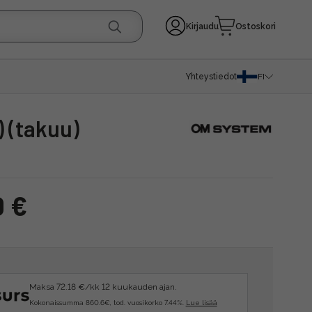
Kirjaudu
Ostoskori
Yhteystiedot
FI
) (takuu)
0 €
Maksa 72.18 €/kk 12 kuukauden ajan.
Kokonaissumma 860.6€, tod. vuosikorko 7.44%.
Lue lisää