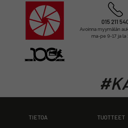
015 211 54
Avoinna myymälän auki
ma-pe 9-17 ja la
#KA
TIETOA
TUOTTEET