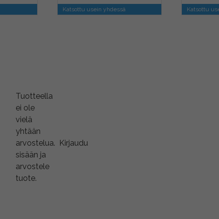
Katsottu usein yhdessä
Katsottu us
Tuotteella
ei ole
vielä
yhtään
arvostelua.
Kirjaudu
sisään ja
arvostele
tuote.