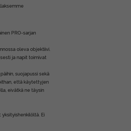
ollaksemme
mainen PRO-sarjan
unnossa oleva objektiivi.
esti ja napit toimivat
 päihin, suojapussi sekä
ithan, että käytettyjen
la, eivätkä ne täysin
 yksityishenkilöltä. Ei