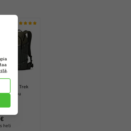
mpia
ttaa
ästä
.
Flipside Trek
merareppu
 €
s heti