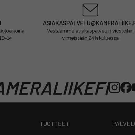
0
ASIAKASPALVELU@KAMERALIIKE.F
oloaikoina
Vastaamme asiakaspalvelun viesteihin
 10-14
viimeistään 24 h kuluessa
MERALIIKEFI
TUOTTEET
PALVEL