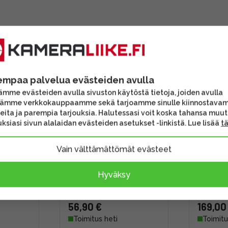
empaa palvelua evästeiden avulla
mme evästeiden avulla sivuston käytöstä tietoja, joiden avulla
tämme verkkokauppaamme sekä tarjoamme sinulle kiinnostava
eita ja parempia tarjouksia. Halutessasi voit koska tahansa muu
ksiasi sivun alalaidan evästeiden asetukset -linkistä. Lue lisää
t
Vain välttämättömät evästeet
 S PRO
Canon LC-E6E akkulaturi
Lowepro 
OIS -
(LP-E6 / LP-E6N)
350 -ka
Hyväksy
56,90 €
169,00
Toimitus heti
Toimitu