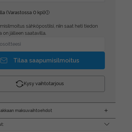
lla
(Varastossa 0 kpl)
isilmoitus sähköpostiisi, niin saat heti tiedon
 on jälleen saatavilla.
Tilaa saapumisilmoitus
Kysy vaihtotarjous
siakkaan maksuvaihtoehdot
t: