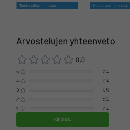
Tämä saattaa kiinnostaa
Myyty usein yhdessä
Arvostelujen yhteenveto
0,0
5
0%
4
0%
3
0%
2
0%
1
0%
Kirjaudu