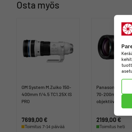
Osta myös
Par
Kerää
kehi
tuott
asetu
OM System M.Zuiko 150-
Panasonic Lumix
400mm f/4.5 TC1.25X IS
70-200mm f/2.8 
PRO
objektiivi
7699,00 €
2199,00 €
Toimitus 7-14 päivää
Toimitus heti