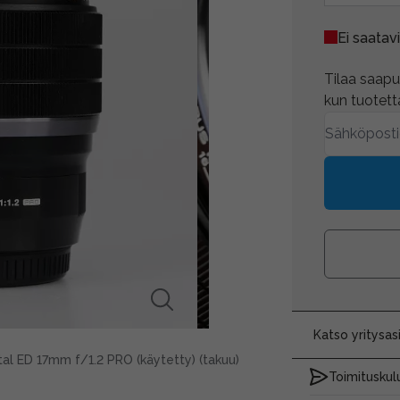
Ei saatavi
Tilaa saapum
kun tuotetta
Katso yritysa
al ED 17mm f/1.2 PRO (käytetty) (takuu)
Toimituskulu