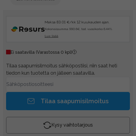
Maksa 83.01 €/kk 12 kuukauden ajan.
Kokonaissumma 990.6€, tod. vuosikorko 6.44%.
Lue lisää
Ei saatavilla
(Varastossa 0 kpl)
Tilaa saapumisilmoitus sähköpostiisi, niin saat heti
tiedon kun tuotetta on jälleen saatavilla.
Tilaa saapumisilmoitus
Kysy vaihtotarjous