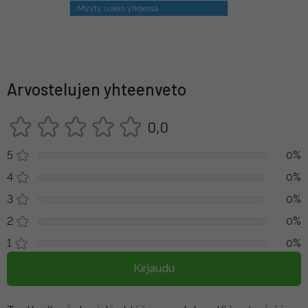
Myyty usein yhdessä
Arvostelujen yhteenveto
0,0
5
0%
4
0%
3
0%
2
0%
1
0%
Kirjaudu