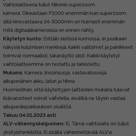
Vaihtolaitteena tullut Nikonin superzoom
kamera. Oikeastaan P1000 enemmän kuin superzoom,
sillä kinovastaava 24-3000mm on huimasti enemmän
mitä digitaalikameroissa on ennen nähty.
Käytetyn kunto:
Erittäin siistissä kunnossa, ei juurikaan
näkyviä kulumisen merkkejä, kaikki valitsimet ja painikkeet
toimivat normaalisti, takanäyttö siisti. Kaikki käytetyt
vaihtolaitteemme on testattu ja tarkistettu.
Mukana:
Kamera, linssinsuoja, vastavalosuoja,
alkuperäinen akku, laturi ja hihna
Huomioithan, että käytettyjen laitteiden mukana tulevat
lisävarusteet voivat vaihdella, eivätkä ne täysin vastaa
alkuperäispakkauksen sisältöä.
Takuu 04.01.2023 asti
ALV-vähennyskelpoinen:
Ei. Tämä vaihtolaite on tullut
yksityishenkilöltä. Ei sisällä vähennettävää ALV:a