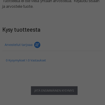
Tuotteella ei ole vielä yhtään arvostelua.
Kirjaudu sisään
ja arvostele tuote.
Kysy tuotteesta
Arvostelut tarjoaa
0 Kysymykset \ 0 Vastaukset
JÄTÄ ENSIMMÄINEN KYSYMYS