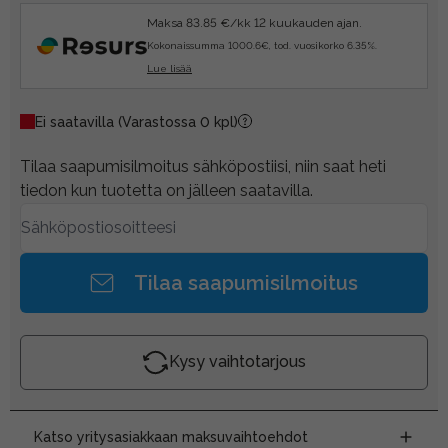
Maksa 83.85 €/kk 12 kuukauden ajan.
Kokonaissumma 1000.6€, tod. vuosikorko 6.35%.
Lue lisää
Ei saatavilla
(Varastossa 0 kpl)
Tilaa saapumisilmoitus sähköpostiisi, niin saat heti
tiedon kun tuotetta on jälleen saatavilla.
Tilaa saapumisilmoitus
Kysy vaihtotarjous
Katso yritysasiakkaan maksuvaihtoehdot