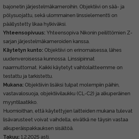
bajonetin järjestelmäkameroihin. Objektiivi on sää- ja
pölysuojattu, sekä ulommainen linssielementti on
päällystetty likaa hylkiväksi.
Yhteensopivuus:
Yhteensopiva Nikonin peilittömien Z-
sarjan järjestelmäkameroiden kanssa.
Käytetyn kunto:
Objektiivi on erinomaisessa, lähes
uudenveroisessa kunnossa. Linssipinnat
naarmuttomat. Kaikki käytetyt vaihtolaitteemme on
testattu ja tarkistettu.
Mukana:
Objektiivin lisäksi tulpat molempiin päihin,
vastavalosuoja, objektiivilaukku (CL-C2) ja alkuperäinen
myyntilaatikko.
Huomioithan, että käytettyjen laitteiden mukana tulevat
lisävarusteet voivat vaihdella, eivätkä ne täysin vastaa
alkuperäispakkauksen sisältöä.
Takuu:
1.2.2025 asti.