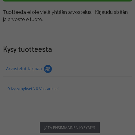
Tuotteella ei ole vielä yhtään arvostelua.
Kirjaudu sisään
ja arvostele tuote.
Kysy tuotteesta
Arvostelut tarjoaa
0 Kysymykset \ 0 Vastaukset
JÄTÄ ENSIMMÄINEN KYSYMYS