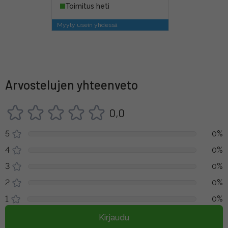
Toimitus heti
Myyty usein yhdessä
Arvostelujen yhteenveto
0,0
5
0%
4
0%
3
0%
2
0%
1
0%
Kirjaudu