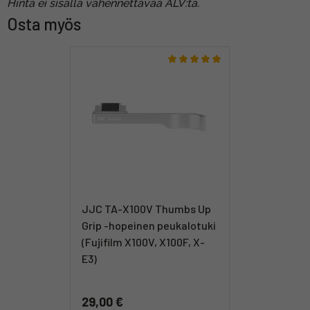
Hinta ei sisällä vähennettävää ALV:ta.
Osta myös
JJC TA-X100V Thumbs Up
Grip -hopeinen peukalotuki
(Fujifilm X100V, X100F, X-
E3)
29,00 €