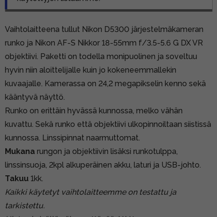
Vaihtolaitteena tullut Nikon D5300 järjestelmäkameran
runko ja Nikon AF-S Nikkor 18-55mm f/3.5-5.6 G DX VR
objektiivi. Paketti on todella monipuolinen ja soveltuu
hyvin niin aloittelijalle kuin jo kokeneemmallekin
kuvaajalle. Kamerassa on 24,2 megapikselin kenno sekä
kääntyvä näyttö.
Runko on erittäin hyvässä kunnossa, melko vähän
kuvattu. Sekä runko että objektiivi ulkopinnoiltaan siistissä
kunnossa. Linssipinnat naarmuttomat.
Mukana
rungon ja objektiivin lisäksi runkotulppa,
linssinsuoja, 2kpl alkuperäinen akku, laturi ja USB-johto.
Takuu
1kk.
Kaikki käytetyt vaihtolaitteemme on testattu ja
tarkistettu.