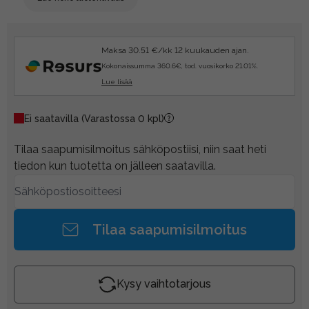
Maksa 30.51 €/kk 12 kuukauden ajan.
Kokonaissumma 360.6€, tod. vuosikorko 21.01%.
Lue lisää
Ei saatavilla
(Varastossa 0 kpl)
Tilaa saapumisilmoitus sähköpostiisi, niin saat heti
tiedon kun tuotetta on jälleen saatavilla.
Tilaa saapumisilmoitus
Kysy vaihtotarjous