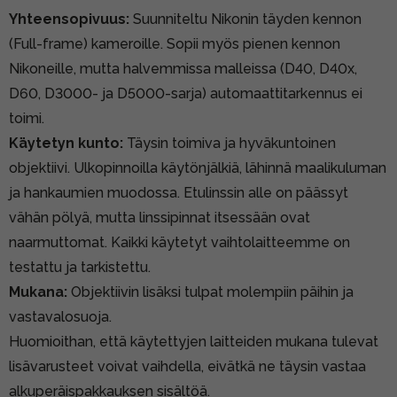
Yhteensopivuus:
Suunniteltu Nikonin täyden kennon
(Full-frame) kameroille. Sopii myös pienen kennon
Nikoneille, mutta halvemmissa malleissa (D40, D40x,
D60, D3000- ja D5000-sarja) automaattitarkennus ei
toimi.
Käytetyn kunto:
Täysin toimiva ja hyväkuntoinen
objektiivi. Ulkopinnoilla käytönjälkiä, lähinnä maalikuluman
ja hankaumien muodossa. Etulinssin alle on päässyt
vähän pölyä, mutta linssipinnat itsessään ovat
naarmuttomat. Kaikki käytetyt vaihtolaitteemme on
testattu ja tarkistettu.
Mukana:
Objektiivin lisäksi tulpat molempiin päihin ja
vastavalosuoja.
Huomioithan, että käytettyjen laitteiden mukana tulevat
lisävarusteet voivat vaihdella, eivätkä ne täysin vastaa
alkuperäispakkauksen sisältöä.