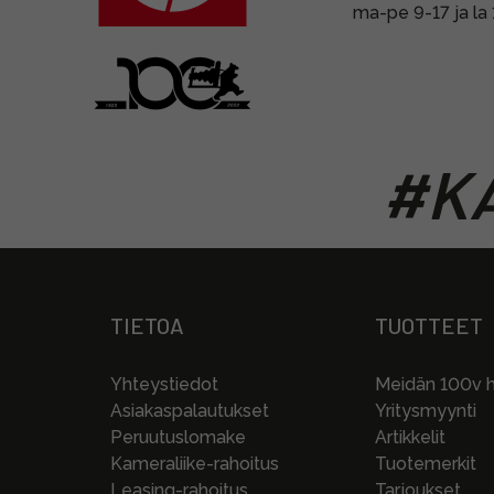
ma-pe 9-17 ja la
#KA
TIETOA
TUOTTEET
Yhteystiedot
Meidän 100v hi
Asiakaspalautukset
Yritysmyynti
Peruutuslomake
Artikkelit
Kameraliike-rahoitus
Tuotemerkit
Leasing-rahoitus
Tarjoukset