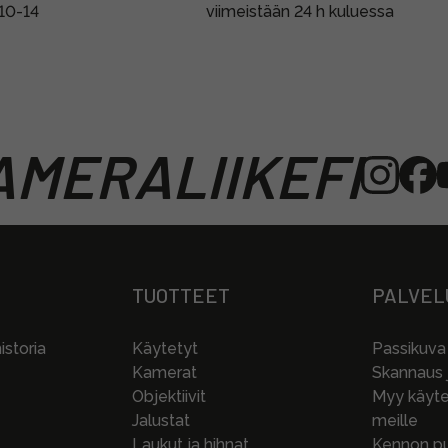
 10-14
viimeistään 24 h kuluessa
MERALIIKEFI
TUOTTEET
PALVEL
storia
Käytetyt
Passikuva
Kamerat
Skannaus j
Objektiivit
Myy käytet
Jalustat
meille
Laukut ja hihnat
Kennon pu