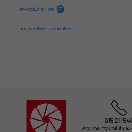
Arvostelut tarjoaa
0 Kysymykset \ 0 Vastaukset
015 211 54
Avoinna myymälän auki