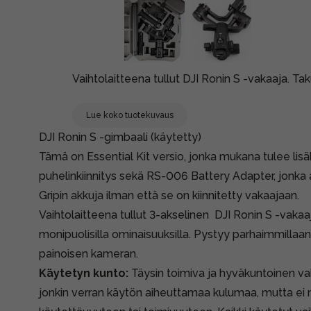
Vaihtolaitteena tullut DJI Ronin S -vakaaja. Tak
Lue koko tuotekuvaus
DJI Ronin S -gimbaali (käytetty)
Tämä on Essential Kit versio, jonka mukana tulee lisäk
puhelinkiinnitys sekä RS-006 Battery Adapter, jonka a
Gripin akkuja ilman että se on kiinnitetty vakaajaan.
Vaihtolaitteena tullut 3-akselinen DJI Ronin S -vaka
monipuolisilla ominaisuuksilla. Pystyy parhaimmilla
painoisen kameran.
Käytetyn kunto:
Täysin toimiva ja hyväkuntoinen vak
jonkin verran käytön aiheuttamaa kulumaa, mutta ei m