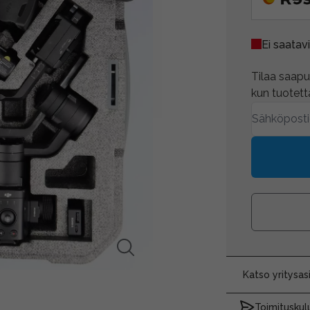
Ei saatavi
Tilaa saapum
kun tuotetta
Katso yritysa
Toimituskulu