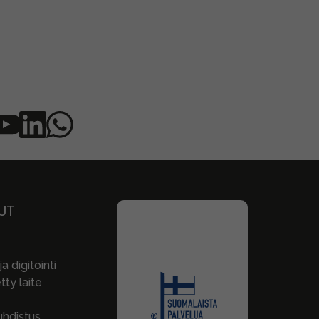
UT
a digitointi
ty laite
hdistus