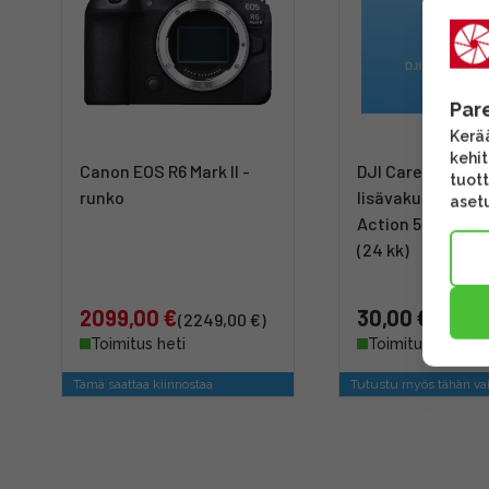
Par
Kerää
kehi
Canon EOS R6 Mark II -
DJI Care Refresh
tuott
runko
lisävakuutus Os
asetu
Action 5 Pro kam
(24 kk)
2099,00 €
30,00 €
(2249,00 €)
Toimitus heti
Toimitus heti
Tämä saattaa kiinnostaa
Tutustu myös tähän va