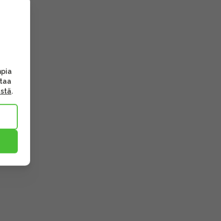
mpia
ttaa
ästä
.