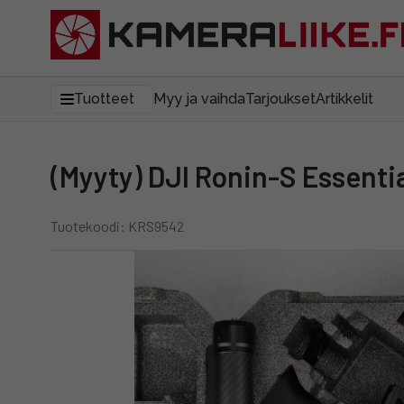
Tuotteet
Myy ja vaihda
Tarjoukset
Artikkelit
(Myyty) DJI Ronin-S Essenti
Tuotekoodi: KRS9542