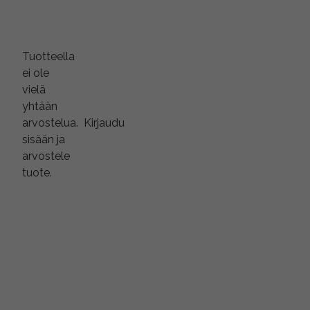
Tuotteella
ei ole
vielä
yhtään
arvostelua.
Kirjaudu
sisään ja
arvostele
tuote.