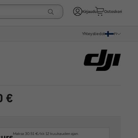
Kirjaudu
Ostoskori
Yhteystiedot
FI
0 €
Maksa 30.51 €/kk 12 kuukauden ajan.