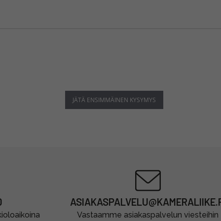
JÄTÄ ENSIMMÄINEN KYSYMYS
0
ASIAKASPALVELU@KAMERALIIKE.F
oloaikoina
Vastaamme asiakaspalvelun viesteihin