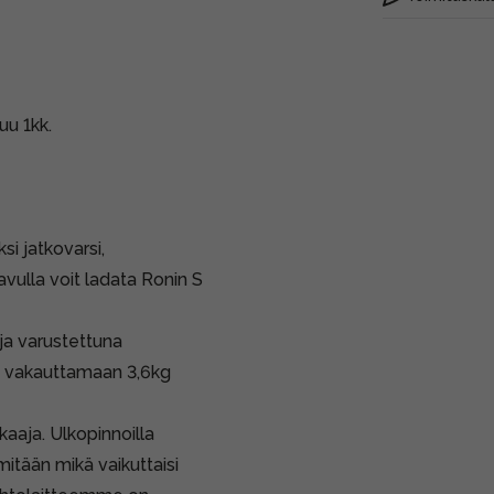
uu 1kk.
si jatkovarsi,
vulla voit ladata Ronin S
aja varustettuna
an vakauttamaan 3,6kg
aaja. Ulkopinnoilla
itään mikä vaikuttaisi