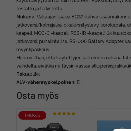
käytettävyyteen tai toimivuuteen. Kaikki käytetyt v
testattu ja tarkistettu.
Mukana:
Vakaajan lisäksi BG37-kahva sisäänrakennetu
jatkovarsi/kolmijalka, pikakiinnityslevy, korokepala, o
kaapeli, MCC-C -kaapeli, RSS-IR -kaapeli, 3x kuusiokol
jatkovarsi, puhelinteline, RS-006 Battery Adapter, ka
myyntipakkaus
Huomioithan, että käytettyjen laitteiden mukana tule
vaihdella, eivätkä ne täysin vastaa alkuperäispakkauk
Takuu:
1kk.
ALV-vähennyskelpoinen:
Ei.
Osta myös
TARJOUS