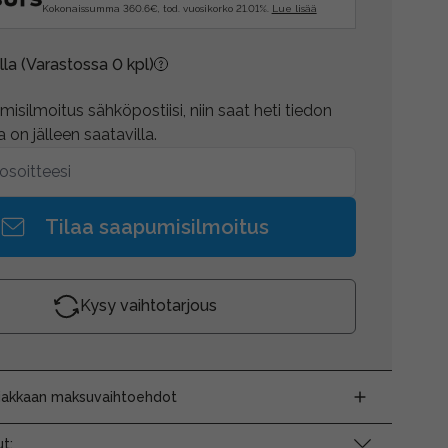
Kokonaissumma 360.6€, tod. vuosikorko 21.01%.
Lue lisää
lla
(Varastossa 0 kpl)
isilmoitus sähköpostiisi, niin saat heti tiedon
 on jälleen saatavilla.
Tilaa saapumisilmoitus
Kysy vaihtotarjous
siakkaan maksuvaihtoehdot
t: