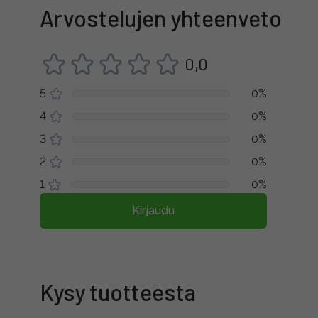
Arvostelujen yhteenveto
0,0
5
0%
4
0%
3
0%
2
0%
1
0%
Kirjaudu
Kysy tuotteesta