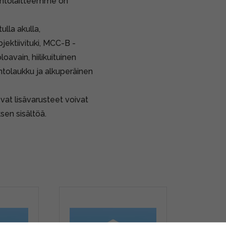
aihtolaitteemme on
lla akulla,
bjektiivituki, MCC-B -
oavain, hiilikuituinen
ntolaukku ja alkuperäinen
vat lisävarusteet voivat
sen sisältöä.