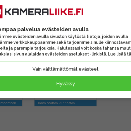
empaa palvelua evästeiden avulla
mme evästeiden avulla sivuston käytöstä tietoja, joiden avulla
tämme verkkokauppaamme sekä tarjoamme sinulle kiinnostava
DJI Care Refresh
eita ja parempia tarjouksia. Halutessasi voit koska tahansa muu
mo
lisävakuutus Osmo
ksiasi sivun alalaidan evästeiden asetukset -linkistä. Lue lisää
t
eralle
Pocket 4 kameralle (12
kk)
Vain välttämättömät evästeet
Hyväksy
35,00 €
Toimitus heti
ihtoehtoon
Tämä saattaa kiinnostaa