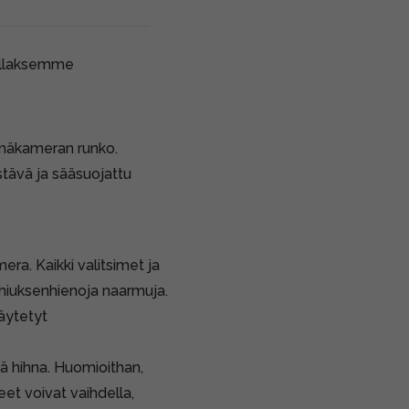
ollaksemme
elmäkameran runko.
stävä ja sääsuojattu
era. Kaikki valitsimet ja
 hiuksenhienoja naarmuja.
äytetyt
kä hihna. Huomioithan,
eet voivat vaihdella,