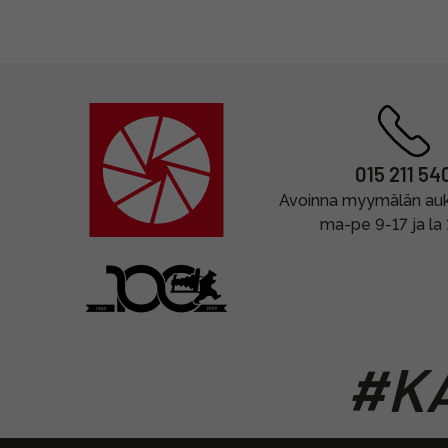
015 211 54
Avoinna myymälän auki
ma-pe 9-17 ja la
#KA