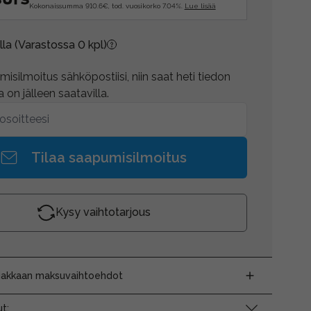
Kokonaissumma 910.6€, tod. vuosikorko 7.04%.
Lue lisää
lla
(Varastossa 0 kpl)
isilmoitus sähköpostiisi, niin saat heti tiedon
 on jälleen saatavilla.
Tilaa saapumisilmoitus
Kysy vaihtotarjous
siakkaan maksuvaihtoehdot
t: