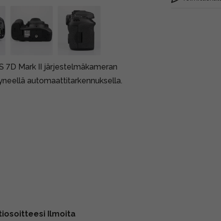
OS 7D Mark II järjestelmäkameran
yneellä automaattitarkennuksella.
iosoitteesi Ilmoita