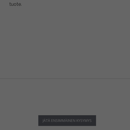
tuote.
JÄTÄ ENSIMMÄINEN KYSYMYS