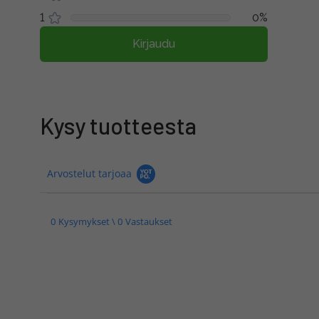
1
0%
Kirjaudu
Kysy tuotteesta
Arvostelut tarjoaa
0 Kysymykset \ 0 Vastaukset