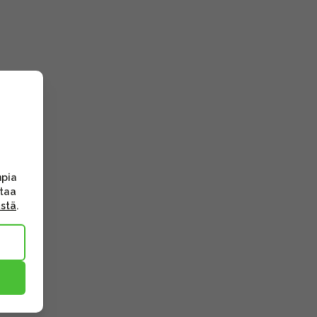
mpia
ttaa
ästä
.