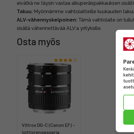
eivätkä ne täysin vastaa alkuperäispakkauksen sisält
Takuu:
Myönnämme vaihtolaitteille kuukauden takuun, 
ALV-vähennyskelpoinen:
Tämä vaihtolaite on tullut
sisällä vähennettävää ALV:a yrityksille.
Osta myös
Par
Kerää
kehi
tuott
asetu
Viltrox DG-C (Canon EF) -
loittorengassarja