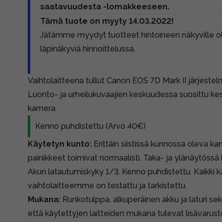
saatavuudesta -lomakkeeseen.
Tämä tuote on myyty 14.03.2022!
Jätämme myydyt tuotteet hintoineen näkyville 
läpinäkyviä hinnoittelussa.
Vaihtolaitteena tullut Canon EOS 7D Mark II järjest
Luonto- ja urheilukuvaajien keskuudessa suosittu ke
kamera.
Kenno puhdistettu (Arvo 40€)
Käytetyn kunto:
Erittäin siistissä kunnossa oleva kam
painikkeet toimivat normaalisti. Taka- ja ylänäytössä
Akun latautumiskyky 1/3. Kenno puhdistettu. Kaikki k
vaihtolaitteemme on testattu ja tarkistettu.
Mukana:
Runkotulppa, alkuperäinen akku ja laturi se
että käytettyjen laitteiden mukana tulevat lisävarust