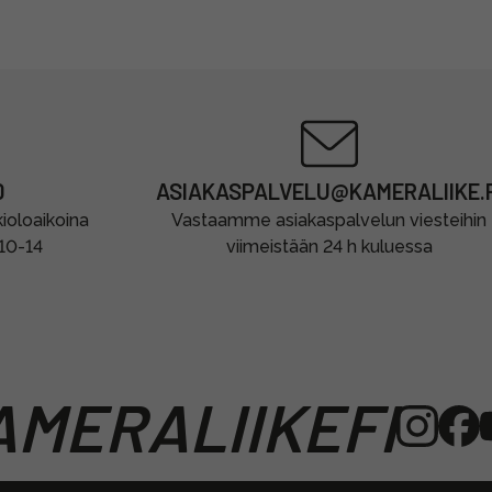
0
ASIAKASPALVELU@KAMERALIIKE.F
oloaikoina
Vastaamme asiakaspalvelun viesteihin
 10-14
viimeistään 24 h kuluessa
MERALIIKEFI