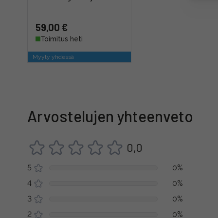
59,00 €
Toimitus heti
Myyty yhdessä
Arvostelujen yhteenveto
0,0
5
0%
4
0%
3
0%
2
0%