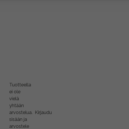
Tuotteella
ei ole
vielä
yhtään
arvostelua.
Kirjaudu
sisään ja
arvostele