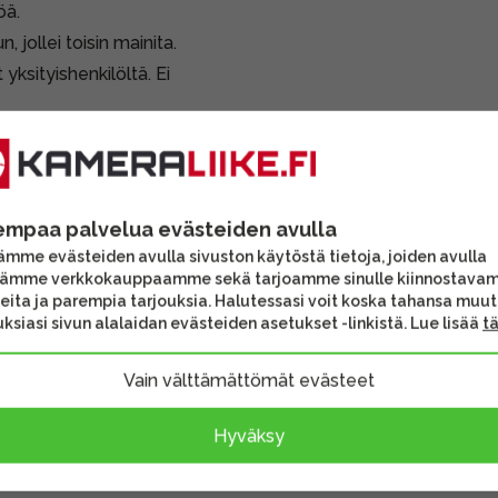
öä.
jollei toisin mainita.
 yksityishenkilöltä. Ei
empaa palvelua evästeiden avulla
mme evästeiden avulla sivuston käytöstä tietoja, joiden avulla
tämme verkkokauppaamme sekä tarjoamme sinulle kiinnostava
eita ja parempia tarjouksia. Halutessasi voit koska tahansa muu
ksiasi sivun alalaidan evästeiden asetukset -linkistä. Lue lisää
t
Vain välttämättömät evästeet
Hyväksy