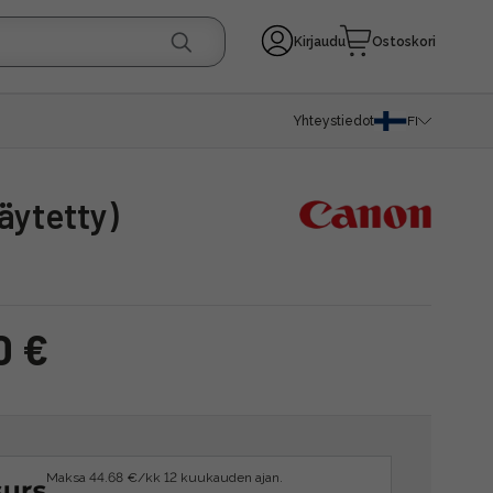
Kirjaudu
Ostoskori
Yhteystiedot
FI
äytetty)
0 €
Maksa 44.68 €/kk 12 kuukauden ajan.