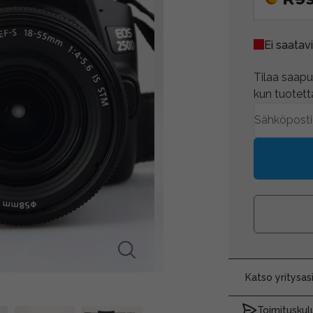
Ei saatavi
Tilaa saapum
kun tuotetta
Katso yritysa
Toimituskulu