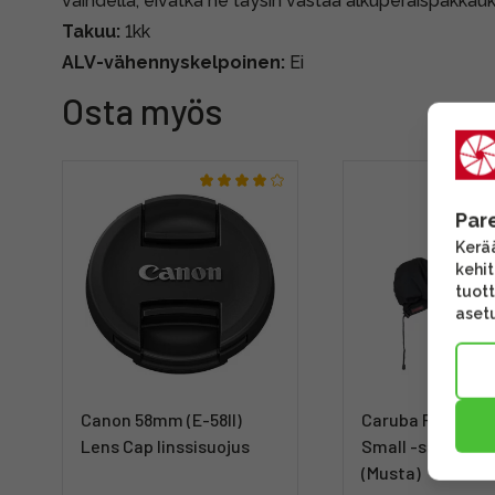
vaihdella, eivätkä ne täysin vastaa alkuperäispakkauk
Takuu:
1kk
ALV-vähennyskelpoinen:
Ei
Osta myös
Par
Kerää
kehi
tuott
asetu
Canon 58mm (E-58II)
Caruba Raincove
Lens Cap linssisuojus
Small -sadesuoj
(Musta)