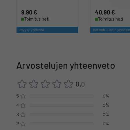
9,90 €
40,90 €
Toimitus heti
Toimitus heti
Myyty yhdessä
Katsottu usein yhdess
Arvostelujen yhteenveto
0,0
5
0%
4
0%
3
0%
2
0%