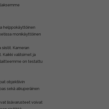
ollaksemme
ja helppokäyttöinen
etissa monikäyttöinen
 siistit. Kameran
 Kaikki valitsimet ja
tolaitteemme on testattu
pat objektiivin
sopas sekä alkuperäinen
vat lisävarusteet voivat