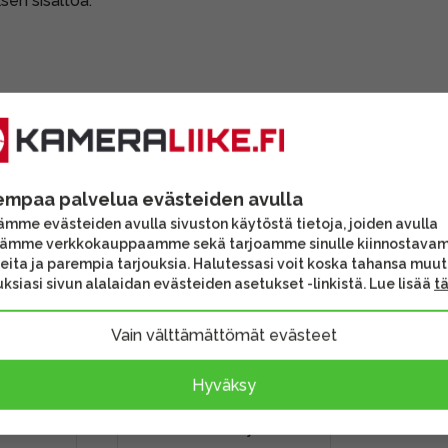
sen sisältöä.
empaa palvelua evästeiden avulla
mme evästeiden avulla sivuston käytöstä tietoja, joiden avulla
tämme verkkokauppaamme sekä tarjoamme sinulle kiinnostava
eita ja parempia tarjouksia. Halutessasi voit koska tahansa muu
ksiasi sivun alalaidan evästeiden asetukset -linkistä. Lue lisää
t
Vain välttämättömät evästeet
r B1
Delkin USB 3.2 CFexpress
Hyväksy
a
Type B ja SD UHS-II -
muistikortinlukija