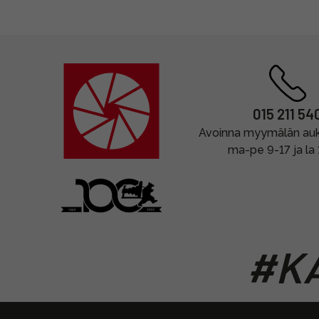
015 211 54
Avoinna myymälän auki
ma-pe 9-17 ja la
#KA