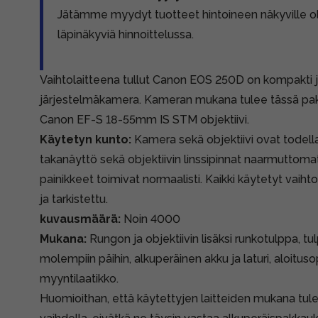
Jätämme myydyt tuotteet hintoineen näkyville 
läpinäkyviä hinnoittelussa.
Vaihtolaitteena tullut Canon EOS 250D on kompakti 
järjestelmäkamera. Kameran mukana tulee tässä pak
Canon EF-S 18-55mm IS STM objektiivi.
Käytetyn kunto:
Kamera sekä objektiivi ovat todella
takanäyttö sekä objektiivin linssipinnat naarmuttomat.
painikkeet toimivat normaalisti. Kaikki käytetyt vaih
ja tarkistettu.
kuvausmäärä:
Noin 4000
Mukana:
Rungon ja objektiivin lisäksi runkotulppa, tul
molempiin päihin, alkuperäinen akku ja laturi, aloitu
myyntilaatikko.
Huomioithan, että käytettyjen laitteiden mukana tule