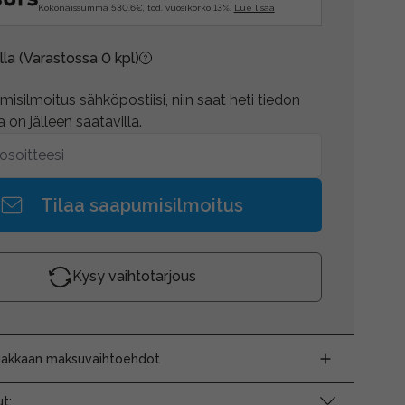
Kokonaissumma 530.6€, tod. vuosikorko 13%.
Lue lisää
lla
(Varastossa 0 kpl)
isilmoitus sähköpostiisi, niin saat heti tiedon
 on jälleen saatavilla.
Tilaa saapumisilmoitus
Kysy vaihtotarjous
siakkaan maksuvaihtoehdot
t: