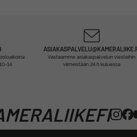
0
ASIAKASPALVELU@KAMERALIIKE.F
oloaikoina
Vastaamme asiakaspalvelun viesteihin
 10-14
viimeistään 24 h kuluessa
MERALIIKEFI