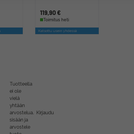
119,90 €
Toimitus heti
ä
Katsottu usein yhdessä
Tuotteella
ei ole
vielä
yhtään
arvostelua.
Kirjaudu
sisään ja
arvostele