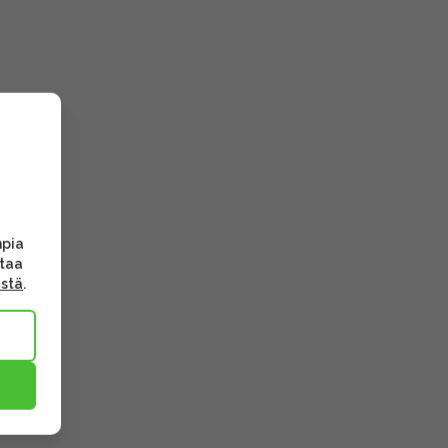
mpia
ttaa
ästä
.