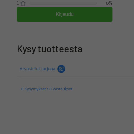
1
0%
Kirjaudu
Kysy tuotteesta
Arvostelut tarjoaa
0 Kysymykset \ 0 Vastaukset