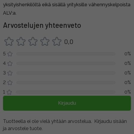
yksityishenkilöltä eikä sisällä yrityksille vähennyskelpoista
ALV:a.
Arvostelujen yhteenveto
0,0
5
0%
4
0%
3
0%
2
0%
1
0%
Kirjaudu
Tuotteella ei ole vielä yhtään arvostelua.
Kirjaudu sisään
ja arvostele tuote.