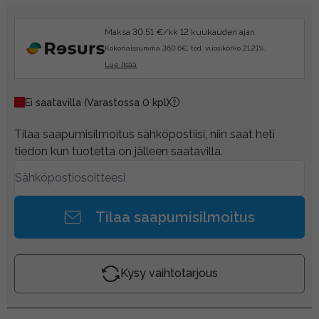
Maksa 30.51 €/kk 12 kuukauden ajan.
Kokonaissumma 360.6€, tod. vuosikorko 21.21%.
Lue lisää
Ei saatavilla
(Varastossa 0 kpl)
Tilaa saapumisilmoitus sähköpostiisi, niin saat heti
tiedon kun tuotetta on jälleen saatavilla.
Tilaa saapumisilmoitus
Kysy vaihtotarjous