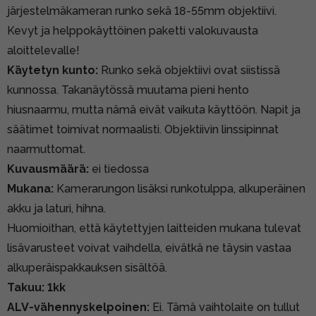
järjestelmäkameran runko sekä 18-55mm objektiivi.
Kevyt ja helppokäyttöinen paketti valokuvausta
aloittelevalle!
Käytetyn kunto:
Runko sekä objektiivi ovat siistissä
kunnossa. Takanäytössä muutama pieni hento
hiusnaarmu, mutta nämä eivät vaikuta käyttöön. Napit ja
säätimet toimivat normaalisti. Objektiivin linssipinnat
naarmuttomat.
Kuvausmäärä:
ei tiedossa
Mukana:
Kamerarungon lisäksi runkotulppa, alkuperäinen
akku ja laturi, hihna.
Huomioithan, että käytettyjen laitteiden mukana tulevat
lisävarusteet voivat vaihdella, eivätkä ne täysin vastaa
alkuperäispakkauksen sisältöä.
Takuu: 1kk
ALV-vähennyskelpoinen:
Ei. Tämä vaihtolaite on tullut