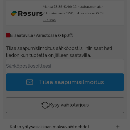
Maksa 13.85 €/kk 12 kuukauden ajan.
Kokonaissumma 155€, tod. vuosikorko 75.5%.
Lue lisää
Ei saatavilla
(Varastossa 0 kpl)
Tilaa saapumisilmoitus sähköpostiisi, niin saat heti
tiedon kun tuotetta on jälleen saatavilla.
Tilaa saapumisilmoitus
Kysy vaihtotarjous
Katso yritysasiakkaan maksuvaihtoehdot