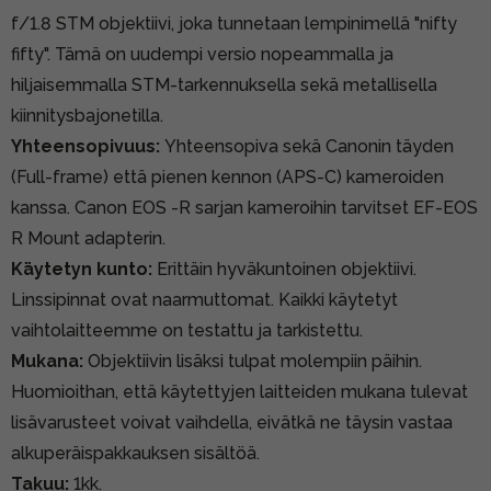
f/1.8 STM objektiivi, joka tunnetaan lempinimellä "nifty
fifty". Tämä on uudempi versio nopeammalla ja
hiljaisemmalla STM-tarkennuksella sekä metallisella
kiinnitysbajonetilla.
Yhteensopivuus:
Yhteensopiva sekä Canonin täyden
(Full-frame) että pienen kennon (APS-C) kameroiden
kanssa. Canon EOS -R sarjan kameroihin tarvitset
EF-EOS
R Mount adapterin
.
Käytetyn kunto:
Erittäin hyväkuntoinen objektiivi.
Linssipinnat ovat naarmuttomat. Kaikki käytetyt
vaihtolaitteemme on testattu ja tarkistettu.
Mukana:
Objektiivin lisäksi tulpat molempiin päihin.
Huomioithan, että käytettyjen laitteiden mukana tulevat
lisävarusteet voivat vaihdella, eivätkä ne täysin vastaa
alkuperäispakkauksen sisältöä.
Takuu:
1kk.