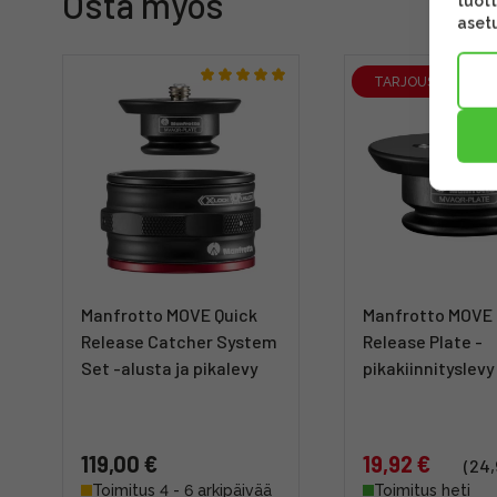
Osta myös
tuott
asetu
TARJOUS
Manfrotto MOVE Quick
Manfrotto MOVE 
Release Catcher System
Release Plate -
Set -alusta ja pikalevy
pikakiinnityslevy
119,00 €
19,92 €
(24,
Toimitus 4 - 6 arkipäivää
Toimitus heti