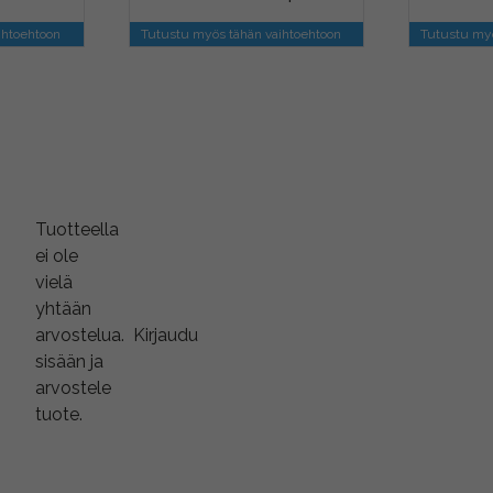
ihtoehtoon
Tutustu myös tähän vaihtoehtoon
Tutustu myö
Tuotteella
ei ole
vielä
yhtään
arvostelua.
Kirjaudu
sisään ja
arvostele
tuote.