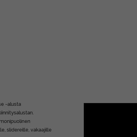
e -alusta
innitysalustan.
monipuolinen
, slidereille, vakaajille