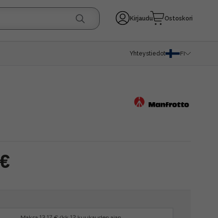
Kirjaudu
Ostoskori
Yhteystiedot
FI
 €
Maksa 13.17 €/kk 12 kuukauden ajan.