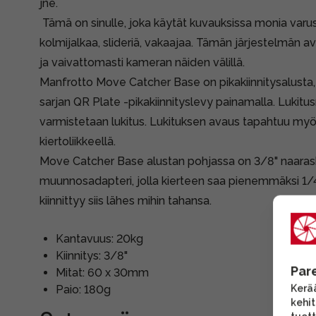
jne.
Tämä on sinulle, joka käytät kuvauksissa monia varust
kolmijalkaa, slideriä, vakaajaa. Tämän järjestelmän avu
ja vaivattomasti kameran näiden välillä.
Manfrotto Move Catcher Base on pikakiinnitysalusta,
sarjan QR Plate -pikakiinnityslevy painamalla. Lukitu
varmistetaan lukitus. Lukituksen avaus tapahtuu myö
kiertoliikkeellä.
Move Catcher Base alustan pohjassa on 3/8" naaras
muunnosadapteri, jolla kierteen saa pienemmäksi 1/4
kiinnittyy siis lähes mihin tahansa.
Kantavuus: 20kg
Kiinnitys: 3/8"
Par
Mitat: 60 x 30mm
Kerää
Paio: 180g
kehi