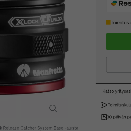
Toimitus 
Katso yritysa
Toimituskulu
30 päivän p
k Release Catcher System Base -alusta