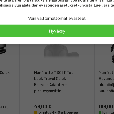
eita ja parempia tarjouksia. Halutessasi voit koska tahansa muu
ksiasi sivun alalaidan evästeiden asetukset -linkistä. Lue lisää
t
Vain välttämättömät evästeet
Hyväksy
Quick
Manfrotto MSQ6T Top
Manfrot
Lock Travel Quick
Advance
Release Adapter -
alumiini
pikalevysovitin
kuulapä
49,00 €
199,00
90 €)
Toimitus 4 - 6 arkipäivää
Toimitu