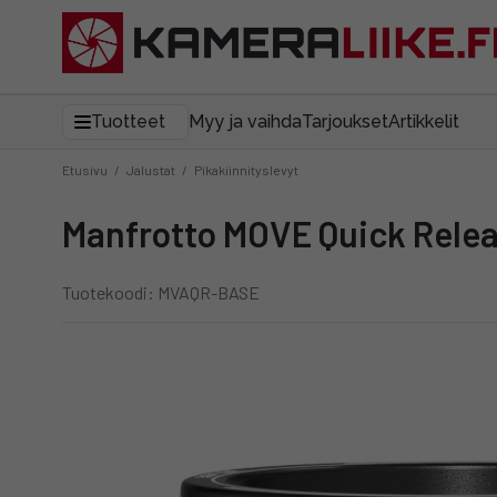
Tuotteet
Myy ja vaihda
Tarjoukset
Artikkelit
Etusivu
/
Jalustat
/
Pikakiinnityslevyt
Manfrotto MOVE Quick Rele
Tuotekoodi: MVAQR-BASE