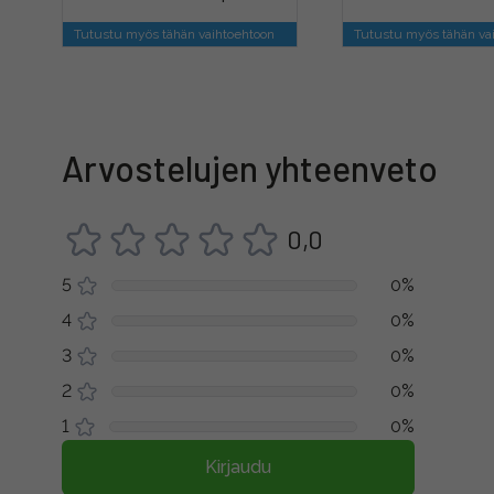
Tutustu myös tähän vaihtoehtoon
Tutustu myös tähän va
Arvostelujen yhteenveto
0,0
5
0%
4
0%
3
0%
2
0%
1
0%
Kirjaudu