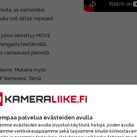
eita, eli esimerkiksi
lla voit siirtää nopeasti
 johon kiinnittyy MOVE
srengasta kiertämällä
s vastaavasti pienellä
kierre. Mukana myös
" kierteeksi. Tämä
empaa palvelua evästeiden avulla
mme evästeiden avulla sivuston käytöstä tietoja, joiden avulla
tämme verkkokauppaamme sekä tarjoamme sinulle kiinnostava