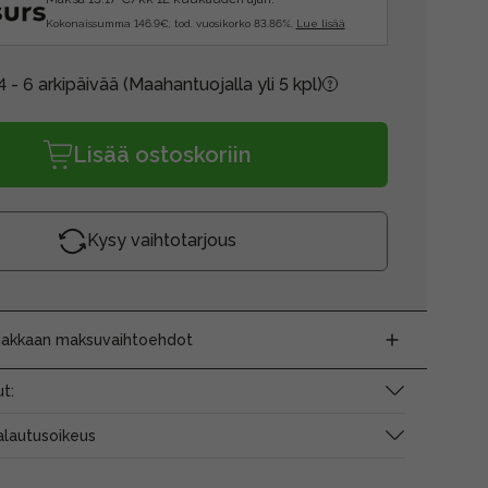
Kokonaissumma 146.9€, tod. vuosikorko 83.86%.
Lue lisää
4 - 6 arkipäivää
(Maahantuojalla yli 5 kpl)
Lisää ostoskoriin
Kysy vaihtotarjous
siakkaan maksuvaihtoehdot
t:
alautusoikeus