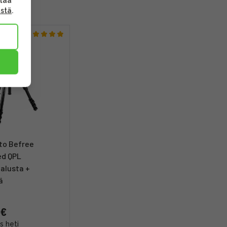
ttaa
ästä
.
to Befree
d QPL
jalusta +
ä
 €
s heti