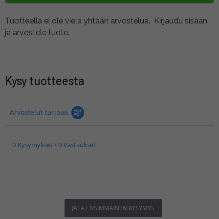
Tuotteella ei ole vielä yhtään arvostelua.
Kirjaudu sisään
ja arvostele tuote.
Kysy tuotteesta
Arvostelut tarjoaa
0 Kysymykset \ 0 Vastaukset
JÄTÄ ENSIMMÄINEN KYSYMYS