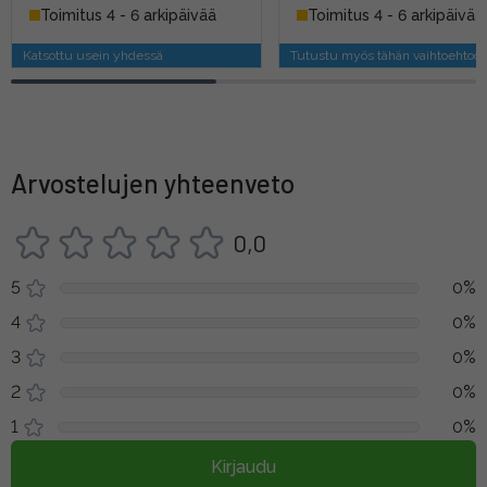
Toimitus 4 - 6 arkipäivää
Toimitus 4 - 6 arkipäivää
Katsottu usein yhdessä
Tutustu myös tähän vaihtoehtoo
Arvostelujen yhteenveto
0,0
5
0%
4
0%
3
0%
2
0%
1
0%
Kirjaudu