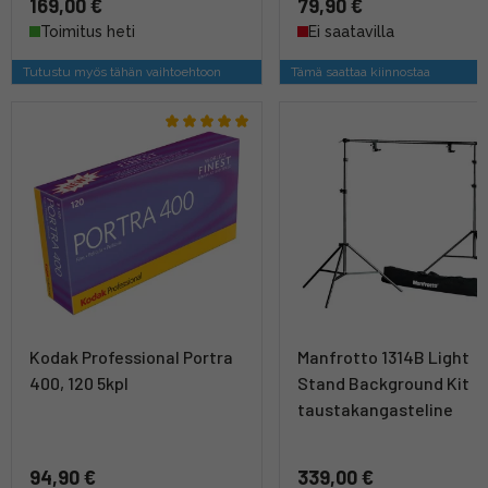
169,00 €
79,90 €
Toimitus heti
Ei saatavilla
Tutustu myös tähän vaihtoehtoon
Tämä saattaa kiinnostaa
Kodak Professional Portra
Manfrotto 1314B Light
400, 120 5kpl
Stand Background Kit
taustakangasteline
94,90 €
339,00 €