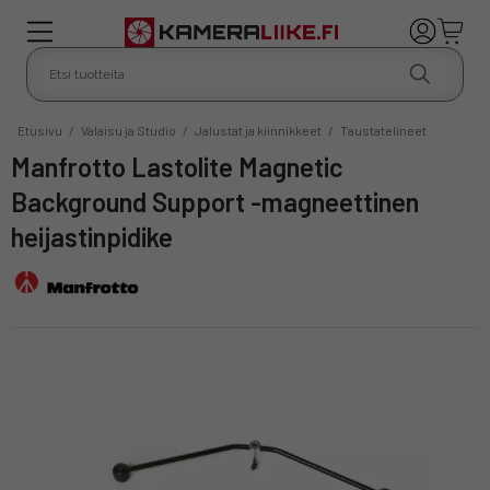
Etusivu
/
Valaisu ja Studio
/
Jalustat ja kiinnikkeet
/
Taustatelineet
Manfrotto Lastolite Magnetic
Background Support -magneettinen
heijastinpidike