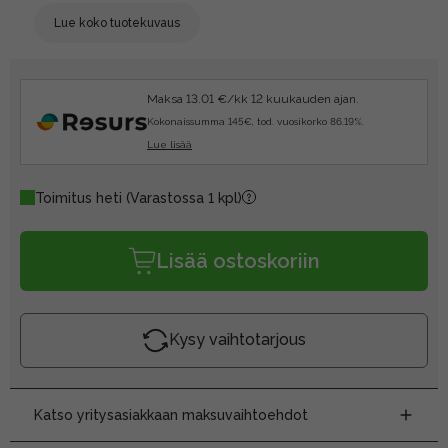
Lue koko tuotekuvaus
Maksa 13.01 €/kk 12 kuukauden ajan.
Kokonaissumma 145€, tod. vuosikorko 86.19%.
Lue lisää
Toimitus heti
(Varastossa 1 kpl)
Lisää ostoskoriin
Kysy vaihtotarjous
Katso yritysasiakkaan maksuvaihtoehdot