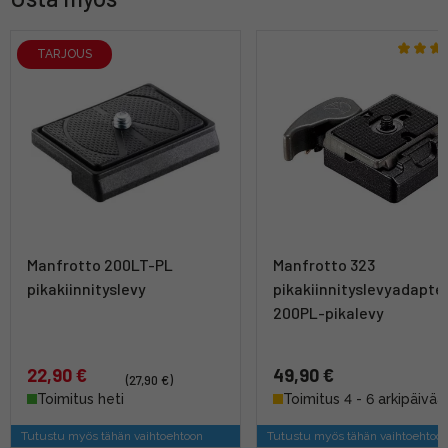
TARJOUS
Manfrotto 200LT-PL
Manfrotto 323
pikakiinnityslevy
pikakiinnityslevyadapter
200PL-pikalevy
22,90 €
49,90 €
(27,90 €)
Toimitus heti
Toimitus 4 - 6 arkipäivää
Tutustu myös tähän vaihtoehtoon
Tutustu myös tähän vaihtoehtoo