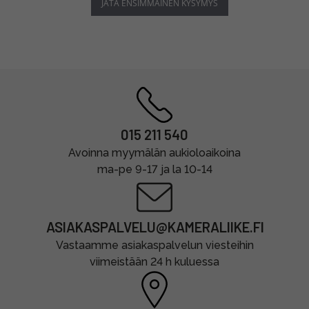
JÄTÄ ENSIMMÄINEN KYSYMYS
015 211 540
Avoinna myymälän aukioloaikoina
ma-pe 9-17 ja la 10-14
ASIAKASPALVELU@KAMERALIIKE.FI
Vastaamme asiakaspalvelun viesteihin
viimeistään 24 h kuluessa