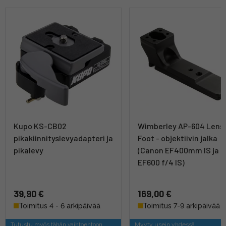
Kupo KS-CB02
Wimberley AP-604 Lens
pikakiinnityslevyadapteri ja
Foot - objektiivin jalka
pikalevy
(Canon EF400mm IS ja
EF600 f/4 IS)
39,90 €
169,00 €
Toimitus 4 - 6 arkipäivää
Toimitus 7-9 arkipäivää
Tutustu myös tähän vaihtoehtoon
Myyty usein yhdessä