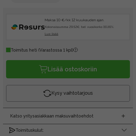
Maksa 10 €/kk 12 kuukauden ajan.
Kokonaissumma 29.52€, tod. vuosikorko 151.81%.
Lue lisää
Toimitus heti
(Varastossa 1 kpl)
Lisää ostoskoriin
Kysy vaihtotarjous
Katso yritysasiakkaan maksuvaihtoehdot
Toimituskulut: