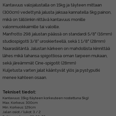
Kantavuus valojalustalla on 15kg ja täyteen mittaan
(300cm) vedettynä jalusta jaksaa kannatella 5kg painon,
mikä on tällöinkin riittävä kantavuus monille
valonmuokkaimille tai valoille.
Manfrotto 298 jalustan päässä on standardi 5/8" (16mm)
studiospigotti 3/8” uroskierteellä, sekä 1 1/8" (28mm)
Naarasliitäntä. Jalustan kärkeen on mahdollista kiinnittää
lähes mikä tahansa spigottiosa oman tarpeen mukaan,
sekä järeämmät Cine-spigotit (28mm)
Kuljetusta varten jalat kääntyvät ylös ja pystyputki
menee kahteen osaan.
Tekniset tiedot:
Kantavuus: 15kg (täyteen korkeuteen nostettuna 5kg)
Max. Korkeus: 300cm
Min. Korkeus: 129cm
Jalan osiot / lukot: 3 / 2