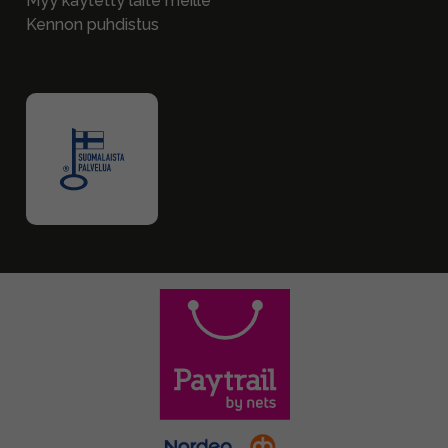
Myy käytetty laite meille
Kennon puhdistus