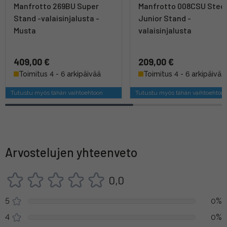
Manfrotto 269BU Super
Manfrotto 008CSU Stee
Stand -valaisinjalusta -
Junior Stand -
Musta
valaisinjalusta
409,00 €
209,00 €
Toimitus 4 - 6 arkipäivää
Toimitus 4 - 6 arkipäivää
Tutustu myös tähän vaihtoehtoon
Tutustu myös tähän vaihtoehtoo
Arvostelujen yhteenveto
0,0
5
0%
4
0%