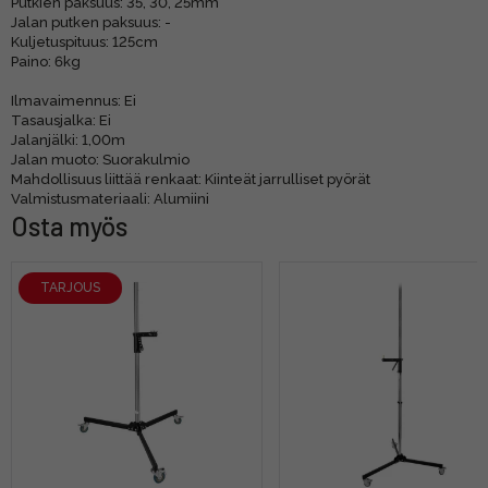
Putkien paksuus: 35, 30, 25mm
Jalan putken paksuus: -
Kuljetuspituus: 125cm
Paino: 6kg
Ilmavaimennus: Ei
Tasausjalka: Ei
Jalanjälki: 1,00m
Jalan muoto: Suorakulmio
Mahdollisuus liittää renkaat: Kiinteät jarrulliset pyörät
Valmistusmateriaali: Alumiini
Osta myös
TARJOUS