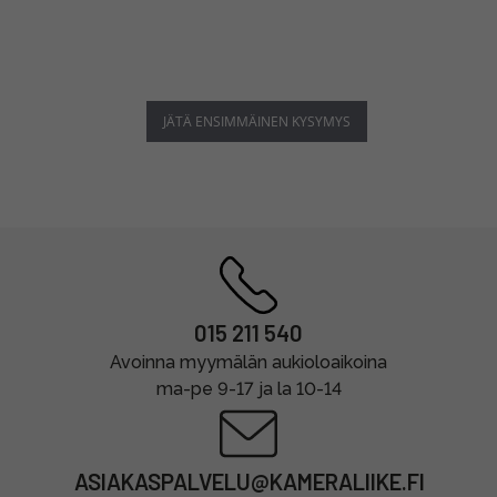
JÄTÄ ENSIMMÄINEN KYSYMYS
015 211 540
Avoinna myymälän aukioloaikoina
ma-pe 9-17 ja la 10-14
ASIAKASPALVELU@KAMERALIIKE.FI