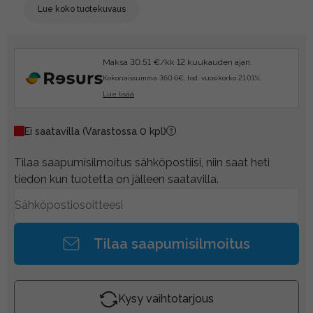
Lue koko tuotekuvaus
Maksa 30.51 €/kk 12 kuukauden ajan.
Kokonaissumma 360.6€, tod. vuosikorko 21.01%.
Lue lisää
Ei saatavilla
(Varastossa 0 kpl)
Tilaa saapumisilmoitus sähköpostiisi, niin saat heti
tiedon kun tuotetta on jälleen saatavilla.
Tilaa saapumisilmoitus
Kysy vaihtotarjous