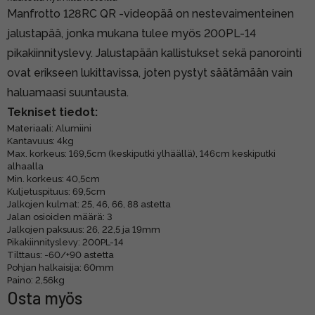
Manfrotto 128RC QR -videopää on nestevaimenteinen
jalustapää, jonka mukana tulee myös 200PL-14
pikakiinnityslevy. Jalustapään kallistukset sekä panorointi
ovat erikseen lukittavissa, joten pystyt säätämään vain
haluamaasi suuntausta.
Tekniset tiedot:
Materiaali: Alumiini
Kantavuus: 4kg
Max. korkeus: 169,5cm (keskiputki ylhäällä), 146cm keskiputki
alhaalla
Min. korkeus: 40,5cm
Kuljetuspituus: 69,5cm
Jalkojen kulmat: 25, 46, 66, 88 astetta
Jalan osioiden määrä: 3
Jalkojen paksuus: 26, 22,5 ja 19mm
Pikakiinnityslevy: 200PL-14
Tilttaus: -60/+90 astetta
Pohjan halkaisija: 60mm
Paino: 2,56kg
Osta myös