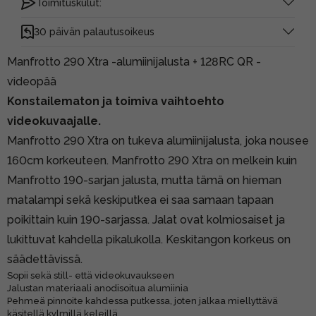
Toimituskulut:
30 päivän palautusoikeus
Manfrotto 290 Xtra -alumiinijalusta + 128RC QR -
videopää
Konstailematon ja toimiva vaihtoehto
videokuvaajalle.
Manfrotto 290 Xtra on tukeva alumiinijalusta, joka nousee
160cm korkeuteen. Manfrotto 290 Xtra on melkein kuin
Manfrotto 190-sarjan jalusta, mutta tämä on hieman
matalampi sekä keskiputkea ei saa samaan tapaan
poikittain kuin 190-sarjassa. Jalat ovat kolmiosaiset ja
lukittuvat kahdella pikalukolla. Keskitangon korkeus on
säädettävissä.
Sopii sekä still- että videokuvaukseen
Jalustan materiaali anodisoitua alumiinia
Pehmeä pinnoite kahdessa putkessa, joten jalkaa miellyttävä
käsitellä kylmillä keleillä