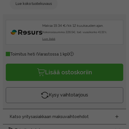
Lue koko tuotekuvaus
Maksa 19.34 €/kk 12 kuukauden ajan.
Kokonaissumma 226.5€, tod. vuosikorko 41.15%.
Lue lisää
Toimitus heti
(Varastossa 1 kpl)
Lisää ostoskoriin
Kysy vaihtotarjous
Katso yritysasiakkaan maksuvaihtoehdot