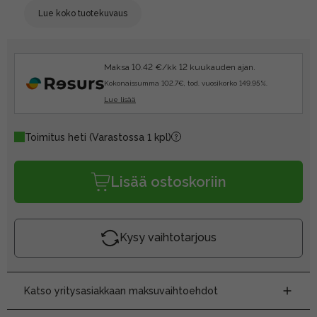
Lue koko tuotekuvaus
Maksa 10.42 €/kk 12 kuukauden ajan.
Kokonaissumma 102.7€, tod. vuosikorko 149.95%.
Lue lisää
Toimitus heti
(Varastossa 1 kpl)
Lisää ostoskoriin
Kysy vaihtotarjous
Katso yritysasiakkaan maksuvaihtoehdot