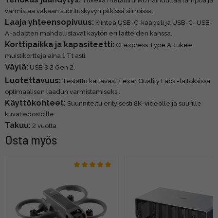
Tukeva metallirunko haihduttaa lämpöä ja
varmistaa vakaan suorituskyvyn pitkissä siirroissa.
Laaja yhteensopivuus:
Kiinteä USB-C-kaapeli ja USB-C–USB-
A-adapteri mahdollistavat käytön eri laitteiden kanssa.
Korttipaikka ja kapasiteetti:
CFexpress Type A, tukee
muistikortteja aina 1 Tt asti.
Väylä:
USB 3.2 Gen 2.
Luotettavuus:
Testattu kattavasti Lexar Quality Labs -laitoksissa
optimaalisen laadun varmistamiseksi.
Käyttökohteet:
Suunniteltu erityisesti 8K-videolle ja suurille
kuvatiedostoille.
Takuu:
2 vuotta.
Osta myös