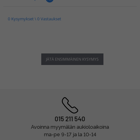
0 Kysymykset \ 0 Vastaukset
JÄTÄ ENSIMMÄINEN KYSYMYS
015 211 540
Avoinna myymälän aukioloaikoina
ma-pe 9-17 ja la 10-14