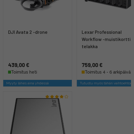
DJI Avata 2 -drone
Lexar Professional
Workflow -muistikortti
telakka
439,00 €
759,00 €
Toimitus heti
Toimitus 4 - 6 arkipäivää
Myyty lähes aina yhdessä
Tutustu myös tähän vaihtoehtoo