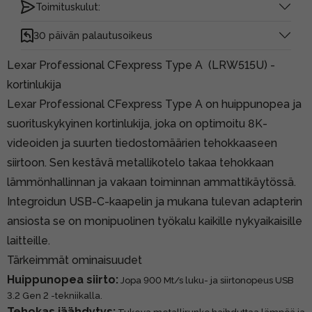
Toimituskulut:
30 päivän palautusoikeus
Lexar Professional CFexpress Type A (LRW515U) -
kortinlukija
Lexar Professional CFexpress Type A on huippunopea ja
suorituskykyinen kortinlukija, joka on optimoitu 8K-
videoiden ja suurten tiedostomäärien tehokkaaseen
siirtoon. Sen kestävä metallikotelo takaa tehokkaan
lämmönhallinnan ja vakaan toiminnan ammattikäytössä.
Integroidun USB-C-kaapelin ja mukana tulevan adapterin
ansiosta se on monipuolinen työkalu kaikille nykyaikaisille
laitteille.
Tärkeimmät ominaisuudet
Huippunopea siirto:
Jopa 900 Mt/s luku- ja siirtonopeus USB
3.2 Gen 2 -tekniikalla.
Tehokas jäähdytys: