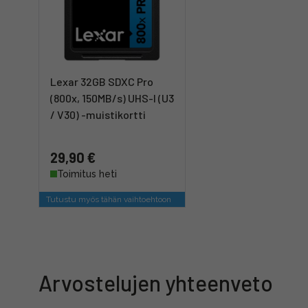
Lexar 32GB SDXC Pro
(800x, 150MB/s) UHS-I (U3
/ V30) -muistikortti
29,90 €
Toimitus heti
Tutustu myös tähän vaihtoehtoon
Arvostelujen yhteenveto