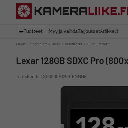
Tuotteet
Myy ja vaihda
Tarjoukset
Artikkelit
Etusivu
/
Kameratarvikkeet
/
Muistikortit
/
SD muistikortit
Lexar 128GB SDXC Pro (800x
Tuotekoodi: LSD0800P128G-BNNNG