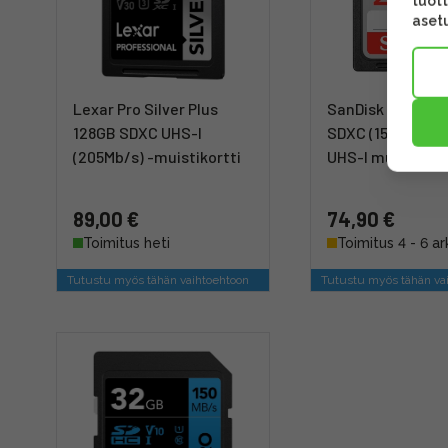
tuott
asetu
Lexar Pro Silver Plus
SanDisk Ultra 2
128GB SDXC UHS-I
SDXC (150Mb/s) C
(205Mb/s) -muistikortti
UHS-I muistikort
89,00 €
74,90 €
Toimitus heti
Toimitus 4 - 6 ar
Tutustu myös tähän vaihtoehtoon
Tutustu myös tähän va