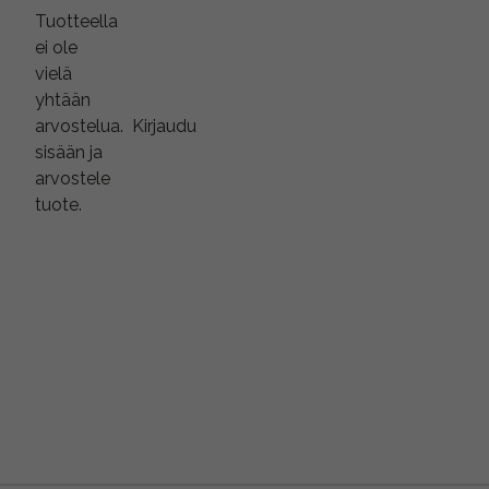
Tuotteella
ei ole
vielä
yhtään
arvostelua.
Kirjaudu
sisään ja
arvostele
tuote.