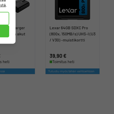
ttaa
ästä
.
g 3820 Charger
Lexar 64GB SDXC Pro
lalaturi ja akut
(800x, 150MB/s) UHS-I (U3
N-EL15)
/ V30) -muistikortti
€
39,90 €
s heti
Toimitus heti
ssä
Tutustu myös tähän vaihtoehtoon