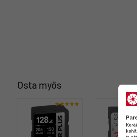
Osta myös
Par
Kerää
kehi