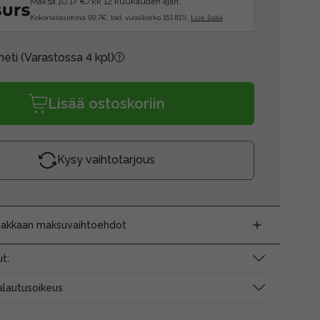
Maksa 10.17 €/kk 12 kuukauden ajan.
Kokonaissumma 99.7€, tod. vuosikorko 151.81%.
Lue lisää
heti
(Varastossa 4 kpl)
Lisää ostoskoriin
Kysy vaihtotarjous
siakkaan maksuvaihtoehdot
t:
alautusoikeus