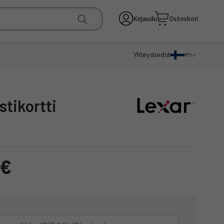
Kirjaudu
Ostoskori
Yhteystiedot
FI
stikortti
 €