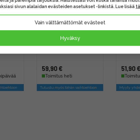
eita ja parempia tarjouksia. Halutessasi voit koska tahansa muu
ksiasi sivun alalaidan evästeiden asetukset -linkistä. Lue lisää
t
Vain välttämättömät evästeet
56GB
Lexar 256GB SDXC Pro
Smallri
Hyväksy
lass 10
(800x, 150MB/s) UHS-I (U3
Kit -tup
ti
/ V30) -muistikortti
(Nikon E
59,90 €
51,90 
kipäivää
Toimitus heti
Toimitu
ihtoehtoon
Tutustu myös tähän vaihtoehtoon
Myyty yhde