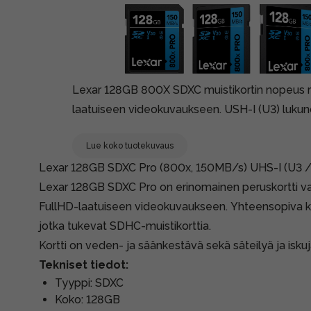
Lexar 128GB 800X SDXC muistikortin nopeus r
laatuiseen videokuvaukseen. USH-I (U3) luku
Lue koko tuotekuvaus
Lexar 128GB SDXC Pro (800x, 150MB/s) UHS-I (U3 / V
Lexar 128GB SDXC Pro on erinomainen peruskortti 
FullHD-laatuiseen videokuvaukseen. Yhteensopiva kai
jotka tukevat SDHC-muistikorttia.
Kortti on veden- ja säänkestävä sekä säteilyä ja isku
Tekniset tiedot:
Tyyppi: SDXC
Koko: 128GB