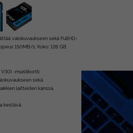
iittää valokuvaukseen sekä FullHD-
nopeus 150MB/s, Koko: 128 GB.
30) -muistikortti
valokuvaukseen sekä
kkien laitteiden kanssa,
ja kestävä.