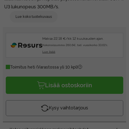
U3 lukunopeus 300MB/s.
Lue koko tuotekuvaus
Maksa 22.18 €/kk 12 kuukauden ajan.
Kokonaissumma 260.6€, tod. vuosikorko 33.61%.
Lue lisää
Toimitus heti
(Varastossa yli 10 kpl)
Lisää ostoskoriin
Kysy vaihtotarjous