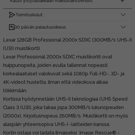
Katso yritysasiakkaan maksuvaihtoehdot
Toimituskulut:
30 päivän palautusoikeus
Lexar 128GB Professional 2000x SDXC (300MB/s UHS-II
(U3)) muistikortti
Lexar Professional 2000x SDXC muistikortit ovat
huippunopeita, joiden avulla tallennat nopeasti
korkealaatuiset valokuvat sekä 1080p Full-HD-, 3D- ja
4K-videot huoletta, ilman että videokuva alkaa
tökkimään.
Kortissa hyödynnetään UHS-II teknologiaa (UHS Speed
Class 3 (U3)), joka takaa jopa 300MB/s lukunopeuden
(2000x). Kirjoitusnopeus 260MB/s. Muistikortti on myös
alaspäin yhteensopiva UHS-I -laitteiden kanssa.
Kortin ostaja voi ladata ilmaiseksi Image Rescue® -