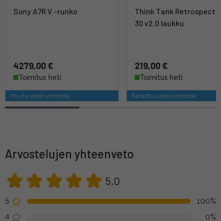
Sony A7R V -runko
Think Tank Retrospecti
30 v2.0 laukku
4279,00 €
219,00 €
Toimitus heti
Toimitus heti
Myyty usein yhdessä
Katsottu usein yhdessä
Arvostelujen yhteenveto
5,0
5
100%
4
0%