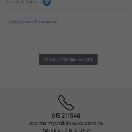
Arvostelut tarjoaa
0 Kysymykset \ 0 Vastaukset
JÄTÄ ENSIMMÄINEN KYSYMYS
015 211 540
Avoinna myymälän aukioloaikoina
ma-pe 9-17 ja la 10-14