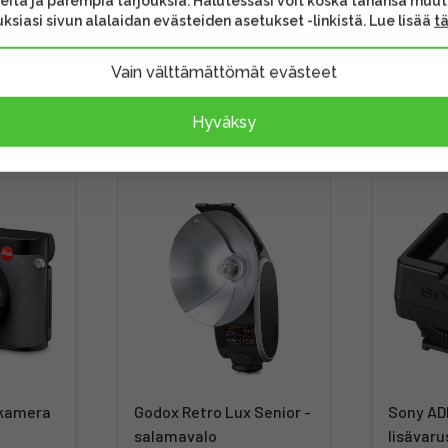
eita ja parempia tarjouksia. Halutessasi voit koska tahansa muu
ksiasi sivun alalaidan evästeiden asetukset -linkistä. Lue lisää
t
Vain välttämättömät evästeet
Hyväksy
ikamera
Godox Retro Lux Senior -
Sony A
salamavalo
lisävaru