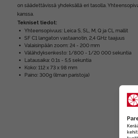
on säädettävissä yhdeksällä eri tasolla. Yhteensopi
kanssa.
Tekniset tiedot:
Yhteensopivuus: Leica S, SL, M, Q ja CL mallit
SF C1 langaton vastaanotin, 2,4 GHz taajuus
Valaisinpään zoom: 24 - 200 mm
Välähdyksenkesto: 1/800 - 1/20 000 sekuntia
Latausaika: 0.1s - 5,5 sekuntia
Koko: 112 x 73 x 98 mm
Paino: 300g (ilman paristoja)
Par
Kerää
kehi