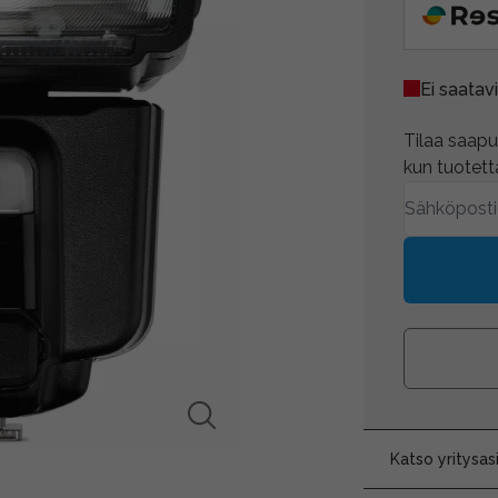
Ei saatavi
Tilaa saapum
kun tuotetta
Katso yritysa