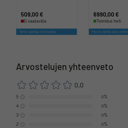
509,00 €
6990,00 €
Ei saatavilla
Toimitus heti
Tämä saattaa kiinnostaa
Myyty lähes aina yhde
Arvostelujen yhteenveto
0,0
5
0%
4
0%
3
0%
2
0%