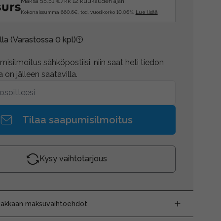
Maksa 55.51 €/kk 12 kuukauden ajan.
Kokonaissumma 660.6€, tod. vuosikorko 10.06%.
Lue lisää
lla
(Varastossa 0 kpl)
isilmoitus sähköpostiisi, niin saat heti tiedon
 on jälleen saatavilla.
Tilaa saapumisilmoitus
Kysy vaihtotarjous
siakkaan maksuvaihtoehdot