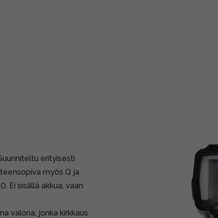
unniteltu erityisesti
yhteensopiva myös Q ja
 Ei sisällä akkua, vaan
a valona, jonka kirkkaus