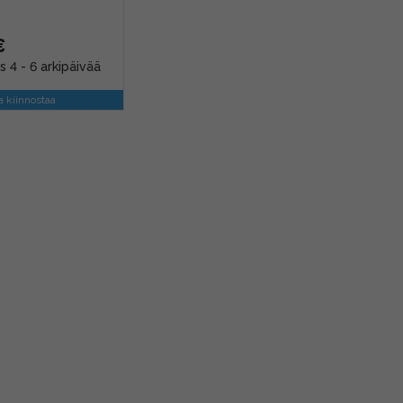
€
s 4 - 6 arkipäivää
a kiinnostaa