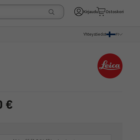
Kirjaudu
Ostoskori
Yhteystiedot
FI
0 €