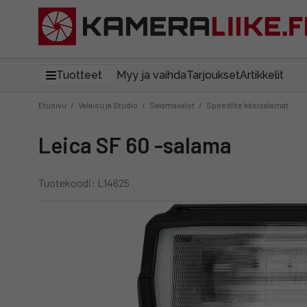
Tuotteet
Myy ja vaihda
Tarjoukset
Artikkelit
Etusivu
/
Valaisu ja Studio
/
Salamavalot
/
Speedlite käsisalamat
Leica SF 60 -salama
Tuotekoodi: L14625