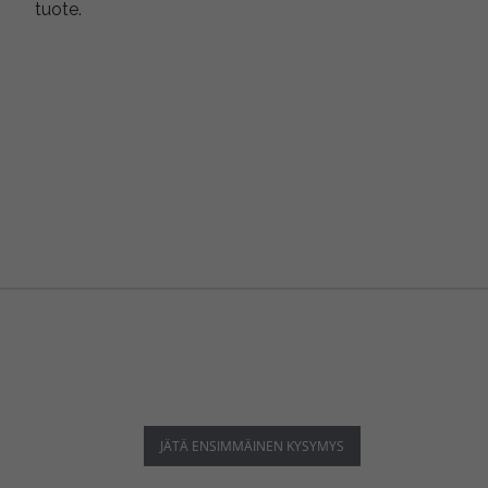
tuote.
JÄTÄ ENSIMMÄINEN KYSYMYS