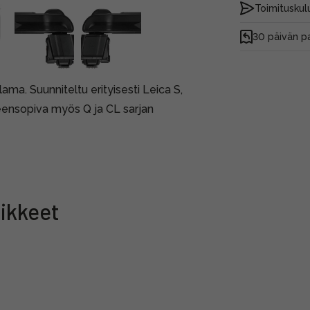
Toimituskulu
30 päivän p
ma. Suunniteltu erityisesti Leica S,
teensopiva myös Q ja CL sarjan
ikkeet