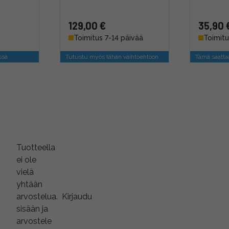
129,00 €
35,90 
Toimitus 7-14 päivää
Toimitu
ssä
Tutustu myös tähän vaihtoehtoon
Tämä saatta
Tuotteella
ei ole
vielä
yhtään
arvostelua.
Kirjaudu
sisään ja
arvostele