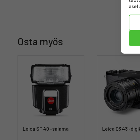
tuott
asetu
Osta myös
Leica SF 40 -salama
Leica Q3 43 -dig