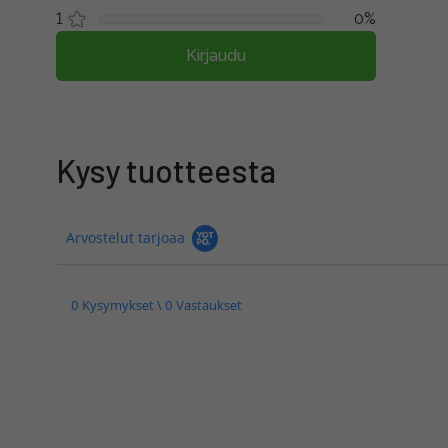
1
0%
Kirjaudu
Kysy tuotteesta
Arvostelut tarjoaa
0 Kysymykset \ 0 Vastaukset