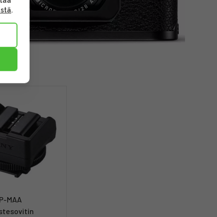
ttaa
ästä
.
DP-MAA
stesovitin