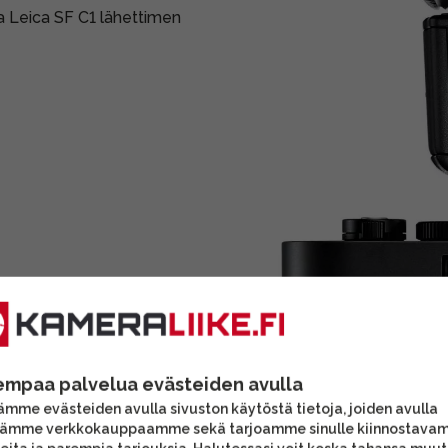
va Leica SF C1 lähettimen
empaa palvelua evästeiden avulla
mme evästeiden avulla sivuston käytöstä tietoja, joiden avulla
tämme verkkokauppaamme sekä tarjoamme sinulle kiinnostava