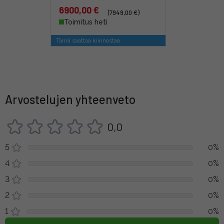
6900,00 €
(7949,00 €)
Toimitus heti
Tämä saattaa kiinnostaa
Arvostelujen yhteenveto
0,0
5
0%
4
0%
3
0%
2
0%
1
0%