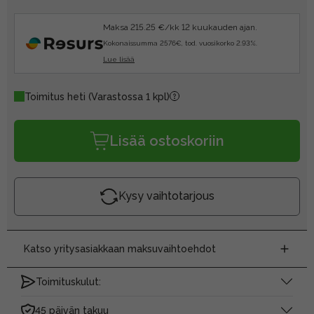
Maksa 215.25 €/kk 12 kuukauden ajan.
Kokonaissumma 2576€, tod. vuosikorko 2.93%.
Lue lisää
Toimitus heti
(Varastossa 1 kpl)
Lisää ostoskoriin
Kysy vaihtotarjous
Katso yritysasiakkaan maksuvaihtoehdot
Toimituskulut:
45 päivän takuu