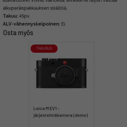
lisävarusteet voivat vaihdella, eivätkä ne täysin vastaa
alkuperäispakkauksen sisältöä.
Takuu:
45pv.
ALV-vähennyskelpoinen:
Ei.
Osta myös
TARJOUS
Leica M EV1 -
järjestelmäkamera (demo)