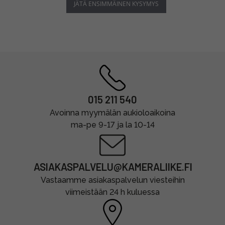
JÄTÄ ENSIMMÄINEN KYSYMYS
015 211 540
Avoinna myymälän aukioloaikoina
ma-pe 9-17 ja la 10-14
ASIAKASPALVELU@KAMERALIIKE.FI
Vastaamme asiakaspalvelun viesteihin
viimeistään 24 h kuluessa