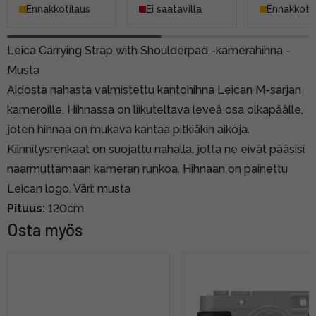
Ennakkotilaus
Ei saatavilla
Ennakkotil
Leica Carrying Strap with Shoulderpad -kamerahihna -
Musta
Aidosta nahasta valmistettu kantohihna Leican M-sarjan
kameroille. Hihnassa on liikuteltava leveä osa olkapäälle,
joten hihnaa on mukava kantaa pitkiäkin aikoja.
Kiinnitysrenkaat on suojattu nahalla, jotta ne eivät pääsisi
naarmuttamaan kameran runkoa. Hihnaan on painettu
Leican logo. Väri: musta
Pituus:
120cm
Osta myös