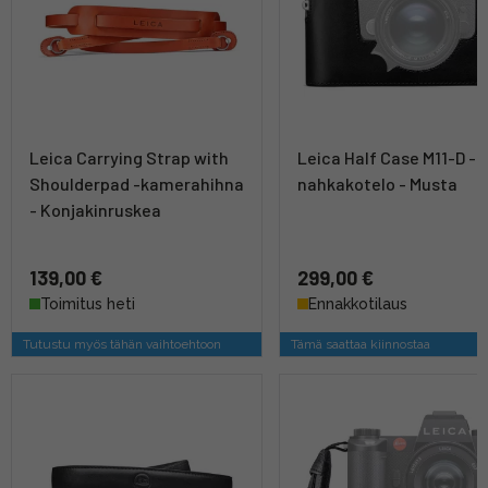
Leica Carrying Strap with
Leica Half Case M11-D -
Shoulderpad -kamerahihna
nahkakotelo - Musta
- Konjakinruskea
139,00 €
299,00 €
Toimitus heti
Ennakkotilaus
Tutustu myös tähän vaihtoehtoon
Tämä saattaa kiinnostaa