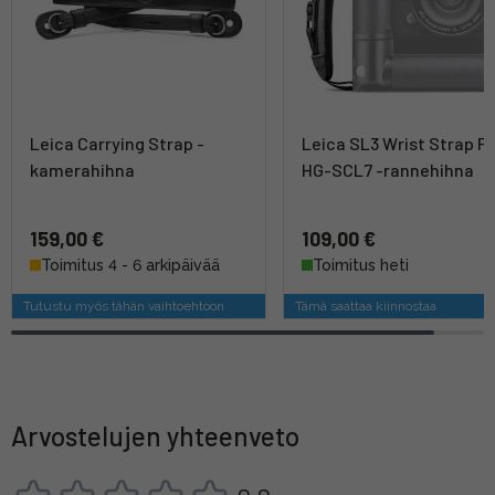
Leica Carrying Strap -
Leica SL3 Wrist Strap Fo
kamerahihna
HG-SCL7 -rannehihna
159,00 €
109,00 €
Toimitus 4 - 6 arkipäivää
Toimitus heti
Tutustu myös tähän vaihtoehtoon
Tämä saattaa kiinnostaa
Arvostelujen yhteenveto