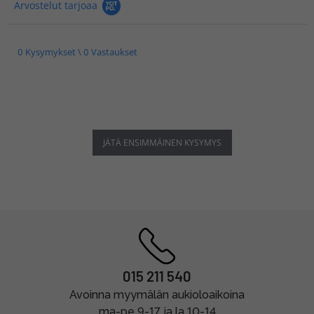
Arvostelut tarjoaa
0 Kysymykset \ 0 Vastaukset
JÄTÄ ENSIMMÄINEN KYSYMYS
015 211 540
Avoinna myymälän aukioloaikoina
ma-pe 9-17 ja la 10-14