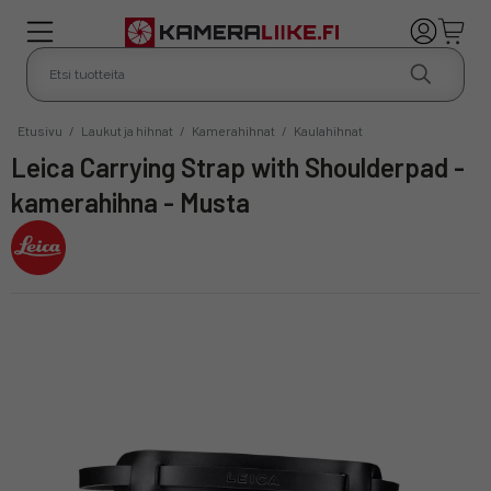
Etusivu
/
Laukut ja hihnat
/
Kamerahihnat
/
Kaulahihnat
Leica Carrying Strap with Shoulderpad -
kamerahihna - Musta