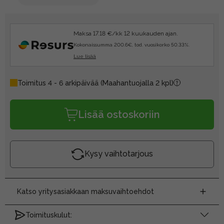
Maksa 17.18 €/kk 12 kuukauden ajan.
Kokonaissumma 200.6€, tod. vuosikorko 50.33%.
Lue lisää
Toimitus 4 - 6 arkipäivää
(Maahantuojalla 2 kpl)
Lisää ostoskoriin
Kysy vaihtotarjous
Katso yritysasiakkaan maksuvaihtoehdot
Toimituskulut: