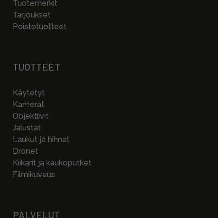
Tuotemerkit
Tarjoukset
Poistotuotteet
TUOTTEET
Käytetyt
Kamerat
Objektiivit
Jalustat
Laukut ja hihnat
Dronet
Kiikarit ja kaukoputket
Filmikuvaus
PALVELUT