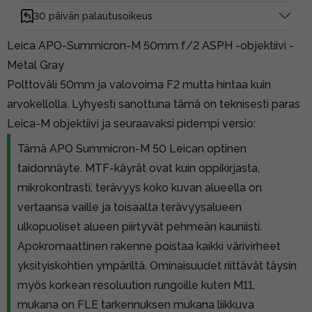
30 päivän palautusoikeus
Leica APO-Summicron-M 50mm f/2 ASPH -objektiivi -
Metal Gray
Polttoväli 50mm ja valovoima F2 mutta hintaa kuin
arvokellolla. Lyhyesti sanottuna tämä on teknisesti paras
Leica-M objektiivi ja seuraavaksi pidempi versio:
Tämä APO Summicron-M 50 Leican optinen
taidonnäyte. MTF-käyrät ovat kuin oppikirjasta,
mikrokontrasti, terävyys koko kuvan alueella on
vertaansa vaille ja toisaalta terävyysalueen
ulkopuoliset alueen piirtyvät pehmeän kauniisti.
Apokromaattinen rakenne poistaa kaikki värivirheet
yksityiskohtien ympäriltä. Ominaisuudet riittävät täysin
myös korkean resoluution rungoille kuten M11,
mukana on FLE tarkennuksen mukana liikkuva