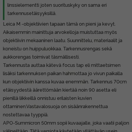
linssielementti joten suorituskyky on sama eri
tarkennusetäisyyksillä.
Leica M -objektiivien tapaan tämä on pieni ja kevyt.
Aikaisemmin mainittuja arvokelloja muistuttaa myös
objektiivin mekaaninen laatu. Suunnittelu, materiaalit ja
koneistu on huippuluokkaa. Tarkennusrengas sekä
aukkorengas toimivat täsmällisesti.
Tarkennusta auttaa kätevä focus tap eli mittaetsimen
lisäksi tarkennuksen paikan hahmottaa jo vivun paikalla
kun objektiivin kanssa kuvaa enemmän. Tarkennus 70cm
etäisyydestä äärettömään kiertää noin 90 asetta eli
pienillä liikkeillä onnistuu erilaisten kuvien
ottaminen.Vastavalosuoja on sisäänrakennettua
nostettavaa tyyppiä.
APO-Summicron 50mm sopii kuvaajalle, joka vaatii paljon
välineiltään. Tätä versiota käytetään yllättävän usein