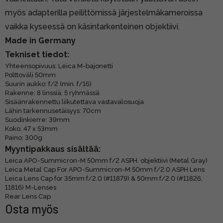
myös adapterilla peilittömissä järjestelmäkameroissa
vaikka kyseessä on käsintarkenteinen objektiivi.
Made in Germany
Tekniset tiedot:
Yhteensopivuus: Leica M-bajonetti
Polttoväli 50mm
Suurin aukko: f/2 (min. f/16)
Rakenne: 8 linssiä, 5 ryhmässä
Sisäänrakennettu liikutettava vastavalosuoja
Lähin tarkennusetäisyys: 70cm
Suodinkierre: 39mm
Koko: 47 x 53mm
Paino: 300g
Myyntipakkaus sisältää:
Leica APO-Summicron-M 50mm f/2 ASPH. objektiivi (Metal Gray)
Leica Metal Cap For APO-Summicron-M 50mm f/2.0 ASPH Lens
Leica Lens Cap for 35mm f/2.0 (#11879) & 50mm f/2.0 (#11826,
11816) M-Lenses
Rear Lens Cap
Osta myös