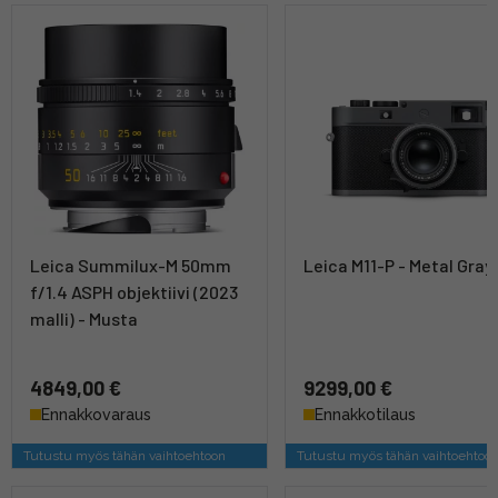
Leica Summilux-M 50mm
Leica M11-P - Metal Gray
f/1.4 ASPH objektiivi (2023
malli) - Musta
4849,00 €
9299,00 €
Ennakkovaraus
Ennakkotilaus
Tutustu myös tähän vaihtoehtoon
Tutustu myös tähän vaihtoehtoo