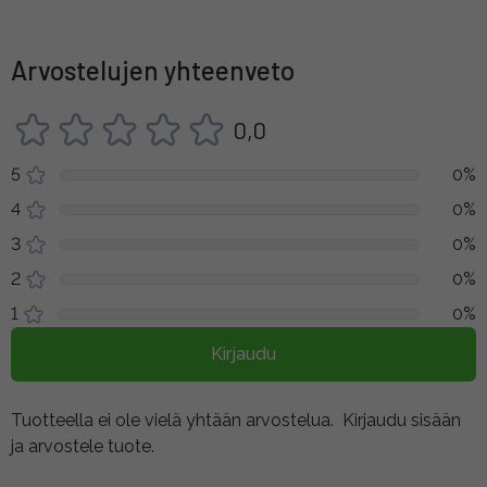
Arvostelujen yhteenveto
0,0
5
0%
4
0%
3
0%
2
0%
1
0%
Kirjaudu
Tuotteella ei ole vielä yhtään arvostelua.
Kirjaudu sisään
ja arvostele tuote.