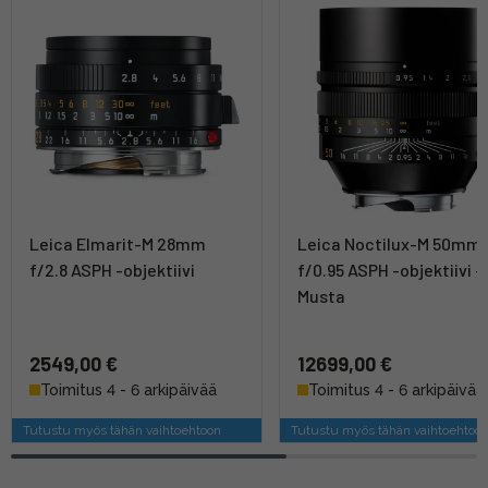
Leica Elmarit-M 28mm
Leica Noctilux-M 50mm
f/2.8 ASPH -objektiivi
f/0.95 ASPH -objektiivi -
Musta
2549,00 €
12699,00 €
Toimitus 4 - 6 arkipäivää
Toimitus 4 - 6 arkipäivää
Tutustu myös tähän vaihtoehtoon
Tutustu myös tähän vaihtoehtoo