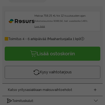
Maksa 758.25 €/kk 12 kuukauden ajan.
Kokonaissumma 9086.5€, tod. vuosikorko 1.46%.
Lue lisää
Toimitus 4 - 6 arkipäivää
(Maahantuojalla 1 kpl)
Lisää ostoskoriin
Kysy vaihtotarjous
Katso yritysasiakkaan maksuvaihtoehdot
Toimituskulut: