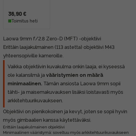
36,90 €
Toimitus heti
Laowa 9mm f/2.8 Zero-D (MFT) -objektiivi
Erittäin laajakulmainen (113 astetta) objektiivi M43
yhteensopiville kameroille.
Vaikka objektiivin kuvakulma onkin laaja, ei kyseessä
ole kalansilmä ja
vääristymien on määrä
minimaalinen.
Tämän ansiosta Laowa 9mm sopii
tähti- ja maisemakuvauksen lisäksi loistavasti myös
arkkitehtuurikuvaukseen.
Objektiivi on pienikokoinen ja kevyt, joten se sopii hyvin
myös gimbaalien kanssa käytettäväksi.
Erittäin laajakulmainen objektiivi
Minimaalinen vääristymä: soveltuu myös arkkitehtuurikuvaukseen