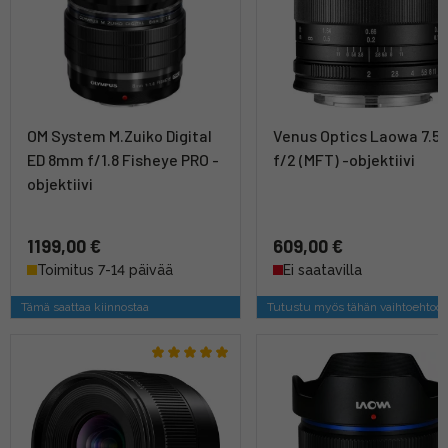
OM System M.Zuiko Digital
Venus Optics Laowa 7.
ED 8mm f/1.8 Fisheye PRO -
f/2 (MFT) -objektiivi
objektiivi
1199,00 €
609,00 €
Toimitus 7-14 päivää
Ei saatavilla
Tämä saattaa kiinnostaa
Tutustu myös tähän vaihtoehtoo