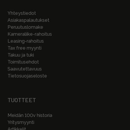
Yhteystiedot
Asiakaspalautukset
Peruutuslomake
Kameraliike-rahoitus
Leasing-rahoitus
Tax free myynti
Takuu ja tuki
Toimitusehdot
Saavutettavuus
Tietosuojaseloste
TUOTTEET
Meidän 100v historia
Yritysmyynti
Artikkelit