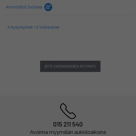
Arvostelut tarjoaa
0 Kysymykset \ 0 Vastaukset
JÄTÄ ENSIMMÄINEN KYSYMYS
015 211 540
Avoinna myymälän aukioloaikoina