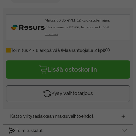
Maksa 56.35 €/kk 12 kuukauden ajan.
Kokonaissumma 670.6€, tod. vuosikorko 10%.
Lue lisää
Toimitus 4 - 6 arkipäivää
(Maahantuojalla 2 kpl)
Lisää ostoskoriin
Kysy vaihtotarjous
Katso yritysasiakkaan maksuvaihtoehdot
Toimituskulut: