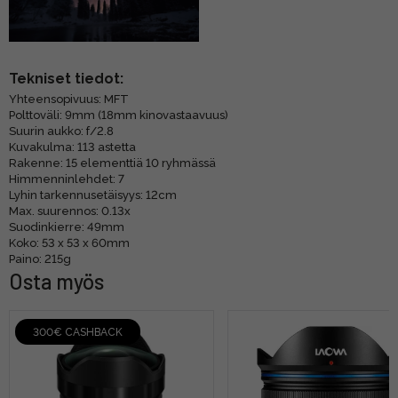
Tekniset tiedot:
Yhteensopivuus: MFT
Polttoväli: 9mm (18mm kinovastaavuus)
Suurin aukko: f/2.8
Kuvakulma: 113 astetta
Rakenne: 15 elementtiä 10 ryhmässä
Himmenninlehdet: 7
Lyhin tarkennusetäisyys: 12cm
Max. suurennos: 0.13x
Suodinkierre: 49mm
Koko: 53 x 53 x 60mm
Paino: 215g
Osta myös
300€ CASHBACK