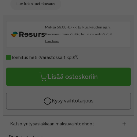
Lue koko tuotekuvaus
Maksa 59.68 €/kk 12 kuukauden ajan.
Kokonaissumma 710.6€, tod. vuosikorko 9.25%.
Lue lisää
Toimitus heti
(Varastossa 1 kpl)
Lisää ostoskoriin
Kysy vaihtotarjous
Katso yritysasiakkaan maksuvaihtoehdot