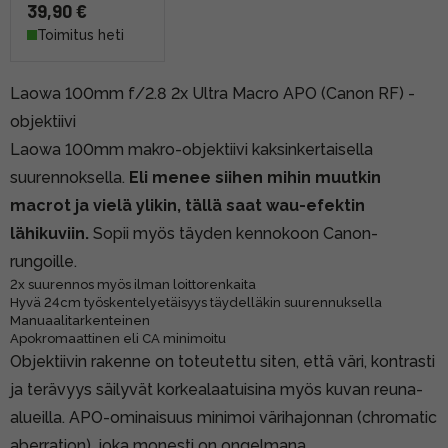
39,90 €
Toimitus heti
Laowa 100mm f/2.8 2x Ultra Macro APO (Canon RF) -
objektiivi
Laowa 100mm makro-objektiivi kaksinkertaisella
suurennoksella.
Eli menee siihen mihin muutkin
macrot ja vielä ylikin, tällä saat wau-efektin
lähikuviin.
Sopii myös täyden kennokoon Canon-
rungoille.
2x suurennos myös ilman loittorenkaita
Hyvä 24cm työskentelyetäisyys täydelläkin suurennuksella
Manuaalitarkenteinen
Apokromaattinen eli CA minimoitu
Objektiivin rakenne on toteutettu siten, että väri, kontrasti
ja terävyys säilyvät korkealaatuisina myös kuvan reuna-
alueilla. APO-ominaisuus minimoi värihajonnan (chromatic
aberration), joka monesti on ongelmana