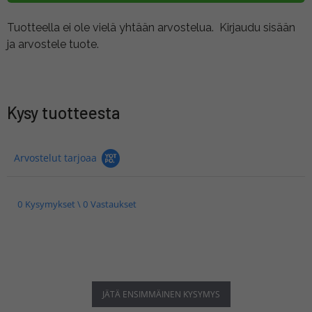
Tuotteella ei ole vielä yhtään arvostelua.
Kirjaudu sisään
ja arvostele tuote.
Kysy tuotteesta
Arvostelut tarjoaa
0 Kysymykset \ 0 Vastaukset
JÄTÄ ENSIMMÄINEN KYSYMYS