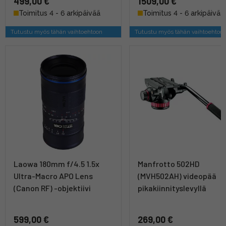
499,00 €
1509,00 €
Toimitus 4 - 6 arkipäivää
Toimitus 4 - 6 arkipäivää
Tutustu myös tähän vaihtoehtoon
Tutustu myös tähän vaihtoehtoo
Laowa 180mm f/4.5 1.5x
Manfrotto 502HD
Ultra-Macro APO Lens
(MVH502AH) videopää
(Canon RF) -objektiivi
pikakiinnityslevyllä
599,00 €
269,00 €