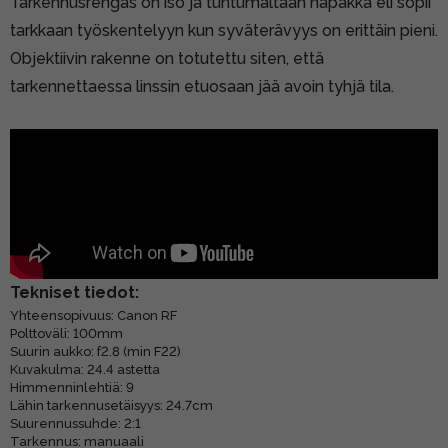
Tarkennusrengas on iso ja tuntumaltaan napakka eli sopii
tarkkaan työskentelyyn kun syväterävyys on erittäin pieni.
Objektiivin rakenne on totutettu siten, että
tarkennettaessa linssin etuosaan jää avoin tyhjä tila.
Tekniset tiedot:
Yhteensopivuus: Canon RF
Polttoväli: 100mm
Suurin aukko: f2.8 (min F22)
Kuvakulma: 24.4 astetta
Himmenninlehtiä: 9
Lähin tarkennusetäisyys: 24.7cm
Suurennussuhde: 2:1
Tarkennus: manuaali