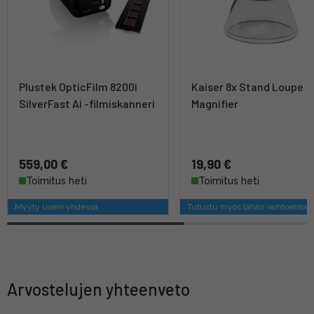
Plustek OpticFilm 8200i
Kaiser 8x Stand Loupe
SilverFast Ai -filmiskanneri
Magnifier
559,00 €
19,90 €
Toimitus heti
Toimitus heti
Myyty usein yhdessä
Tutustu myös tähän vaihtoehtoo
Arvostelujen yhteenveto