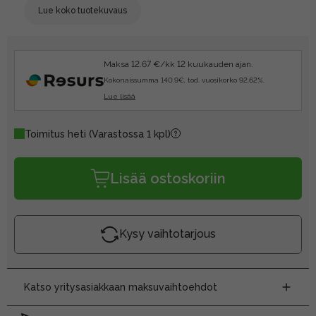
Lue koko tuotekuvaus
Maksa 12.67 €/kk 12 kuukauden ajan.
Kokonaissumma 140.9€, tod. vuosikorko 92.62%.
Lue lisää
Toimitus heti
(Varastossa 1 kpl)
Lisää ostoskoriin
Kysy vaihtotarjous
Katso yritysasiakkaan maksuvaihtoehdot