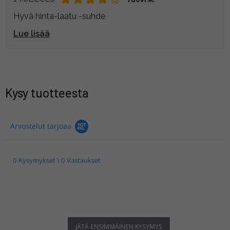
Hyvä hinta-laatu -suhde
Lue lisää
Kysy tuotteesta
Arvostelut tarjoaa
0 Kysymykset \ 0 Vastaukset
JÄTÄ ENSIMMÄINEN KYSYMYS