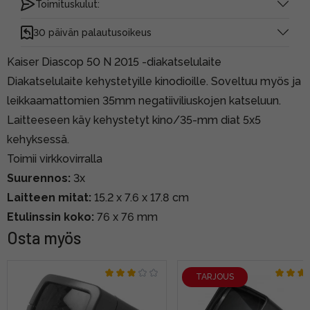
Toimituskulut:
30 päivän palautusoikeus
Kaiser Diascop 50 N 2015 -diakatselulaite
Diakatselulaite kehystetyille kinodioille. Soveltuu myös ja
leikkaamattomien 35mm negatiiviliuskojen katseluun.
Laitteeseen käy kehystetyt kino/35-mm diat 5x5
kehyksessä.
Toimii virkkovirralla
Suurennos:
3x
Laitteen mitat:
15.2 x 7.6 x 17.8 cm
Etulinssin koko:
76 x 76 mm
Osta myös
TARJOUS