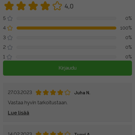
4,0
5
0%
4
100%
3
0%
2
0%
1
0%
Kirjaudu
27.03.2023
Juha N.
Vastaa hyvin tarkoitustaan.
Lue lisää
14.02.2023
Tuovi A.