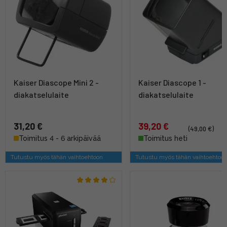
Kaiser Diascope Mini 2 -
Kaiser Diascope 1 -
diakatselulaite
diakatselulaite
31,20 €
39,20 €
(49,00 €)
Toimitus 4 - 6 arkipäivää
Toimitus heti
Tutustu myös tähän vaihtoehtoon
Tutustu myös tähän vaihtoehtoo