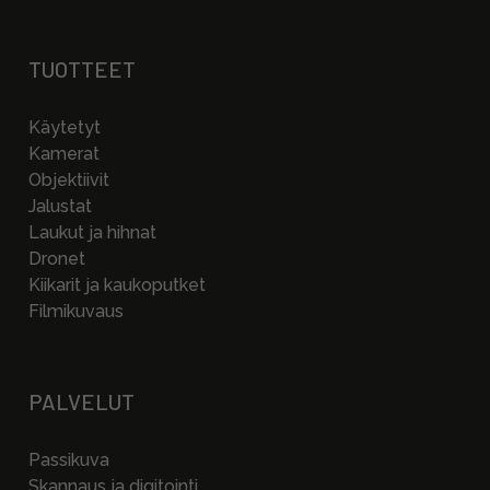
TUOTTEET
Käytetyt
Kamerat
Objektiivit
Jalustat
Laukut ja hihnat
Dronet
Kiikarit ja kaukoputket
Filmikuvaus
PALVELUT
Passikuva
Skannaus ja digitointi