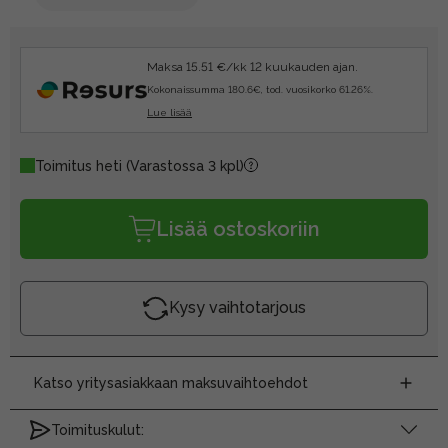
Maksa 15.51 €/kk 12 kuukauden ajan.
Kokonaissumma 180.6€, tod. vuosikorko 61.26%.
Lue lisää
Toimitus heti
(Varastossa 3 kpl)
Lisää ostoskoriin
Kysy vaihtotarjous
Katso yritysasiakkaan maksuvaihtoehdot
Toimituskulut: