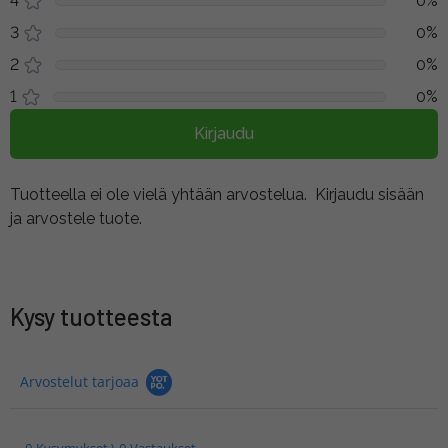
4
0%
3
0%
2
0%
1
0%
Kirjaudu
Tuotteella ei ole vielä yhtään arvostelua.
Kirjaudu sisään
ja arvostele tuote.
Kysy tuotteesta
Arvostelut tarjoaa
0 Kysymykset \ 0 Vastaukset