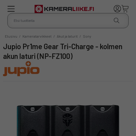
Etusivu
/
Kameratarvikkeet
/
Akut ja laturit
/
Sony
Jupio Pr1me Gear Tri-Charge - kolmen
akun laturi (NP-FZ100)