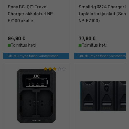
Sony BC-QZ1 Travel
Smallrig 3824 Charger Ki
Charger akkulaturi NP-
tuplalaturi ja akut (Sony
FZ100 akulle
NP-FZ100)
94,90 €
77,90 €
Toimitus heti
Toimitus heti
Tutustu myös tähän vaihtoehtoon
Tutustu myös tähän vaihtoehtoo