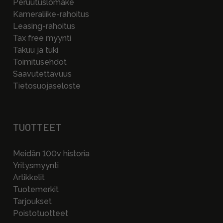
Peruutuslomake
Kameraliike-rahoitus
Leasing-rahoitus
Tax free myynti
Takuu ja tuki
Toimitusehdot
Saavutettavuus
Tietosuojaseloste
TUOTTEET
Meidän 100v historia
Yritysmyynti
Artikkelit
Tuotemerkit
Tarjoukset
Poistotuotteet