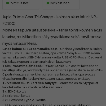
Toimitus heti
Toimitus heti
Jupio Pr1me Gear Tri-Charge - kolmen akun laturi (NP-
FZ100)
Moneen taipuva lataustelakka - tämä toimii kolmen akun
laturina, muistikorttien säilytyspaikkana sekä tarvittaessa
myös virtapankkina.
Lataa kolme akkua samanaikaisesti:
Unohda yksittäisten akkujen
vaihtelu yöllä. Tri-Charge lataa jopa kolme Sony NP-FZ100 akkua
samanaikaisesti USB-C-liitännän kautta. USB-C PD (Power Delivery)
tuki takaa nopean ja samanaikaisen latauksen.
T
oimii varavirtalähteenä (Power Bank):
Kun asetat laitteeseen
ladattuja akkuja, voit hyödyntää niiden virtaa ja ladata telakan USB-
C portin kautta esimerkiksi puhelimesi, tablettisi tai jopa syöttää
virtaa kameralle kesken kuvausten. Latausnopeus on 2.0A.
Turvallinen muistikorttien säilytys:
Telakassa on säilytyspaikat
kahdeksalle muistikortille. Mukaan mahtuu:
3 x SDHC-korttia
2 x MicroSD-korttia
3 x CFexpress Type A -korttia
LED-merkkivalot ilmoittavat, kun kameran akku on