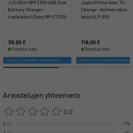
JJC DCH-NPFZ100 USB Dual
Jupio Pr1me Gear Tri-
Battery Charger -
Charge - kolmen akun
tuplalaturi (Sony NP-FZ100)
laturi (LP-E6)
39,90 €
119,00 €
Toimitus heti
Toimitus heti
Tutustu myös tähän vaihtoehtoon
Tutustu myös tähän vaihtoehtoo
Arvostelujen yhteenveto
0,0
5
0%