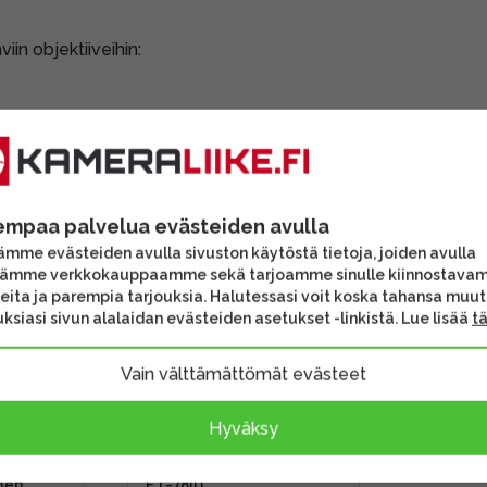
in objektiiveihin:
TARJOUS
empaa palvelua evästeiden avulla
mme evästeiden avulla sivuston käytöstä tietoja, joiden avulla
tämme verkkokauppaamme sekä tarjoamme sinulle kiinnostava
eita ja parempia tarjouksia. Halutessasi voit koska tahansa muu
ksiasi sivun alalaidan evästeiden asetukset -linkistä. Lue lisää
t
Vain välttämättömät evästeet
Hyväksy
 Hood -
JJC LH-78II Lens Hood -
(Canon
vastavalosuoja (Canon
nen
ET-78II)