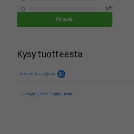
1
0%
Kirjaudu
Kysy tuotteesta
Arvostelut tarjoaa
0 Kysymykset \ 0 Vastaukset