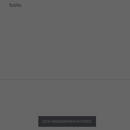
tuote.
JÄTÄ ENSIMMÄINEN KYSYMYS