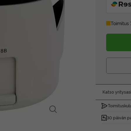
Toimitus 
Katso yritysa
Toimituskulu
30 päivän p