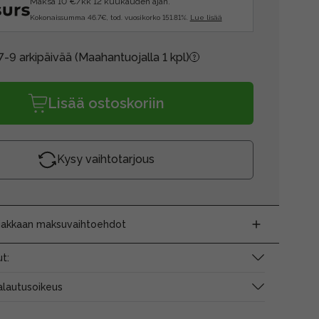
Maksa 10 €/kk 12 kuukauden ajan.
Kokonaissumma 46.7€, tod. vuosikorko 151.81%.
Lue lisää
7-9 arkipäivää
(Maahantuojalla 1 kpl)
Lisää ostoskoriin
Kysy vaihtotarjous
siakkaan maksuvaihtoehdot
t:
alautusoikeus