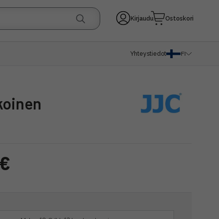
Kirjaudu
Ostoskori
Yhteystiedot
FI
koinen
 €