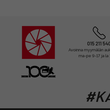
015 211 54
Avoinna myymälän auki
ma-pe 9-17 ja la
#KA