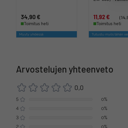
34,90 €
11,92 €
(14,
Toimitus heti
Toimitus heti
Myyty yhdessä
Tutustu myös tähän va
Arvostelujen yhteenveto
0,0
5
0%
4
0%
3
0%
2
0%