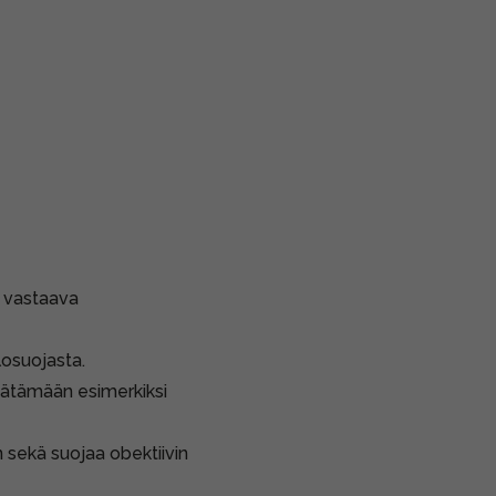
 vastaava
losuojasta.
äätämään esimerkiksi
 sekä suojaa obektiivin