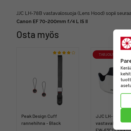
JJC LH-78B vastavalosuoja (Lens Hood) sopii seuraavi
Canon
EF 70-200mm f/4 L IS II
Osta myös
TARJOUS
Par
Kerää
kehi
tuott
asetu
Peak Design Cuff
JJC LH-63C Lens
rannehihna - Black
vastavalosuoja 
EW-63C) - Valkoi