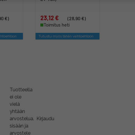
23,12 €
90 €)
(28,90 €)
Toimitus heti
ihtoehtoon
Tutustu myös tähän vaihtoehtoon
Tuotteella
ei ole
vielä
yhtään
arvostelua.
Kirjaudu
sisään ja
arvostele