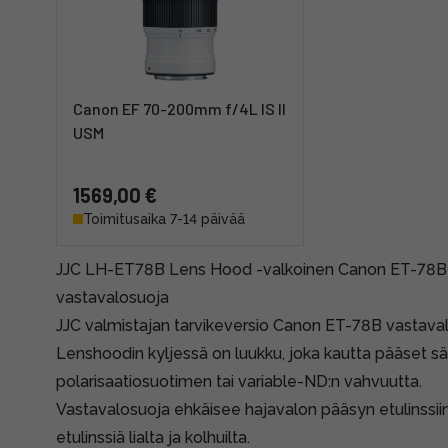
Canon EF 70-200mm f/4L IS II
USM
1569,00 €
Toimitusaika 7-14 päivää
JJC LH-ET78B Lens Hood -valkoinen Canon ET-78B
vastavalosuoja
JJC valmistajan tarvikeversio Canon ET-78B vastava
Lenshoodin kyljessä on luukku, joka kautta pääset s
polarisaatiosuotimen tai variable-ND:n vahvuutta.
Vastavalosuoja ehkäisee hajavalon pääsyn etulinssiin
etulinssiä lialta ja kolhuilta.