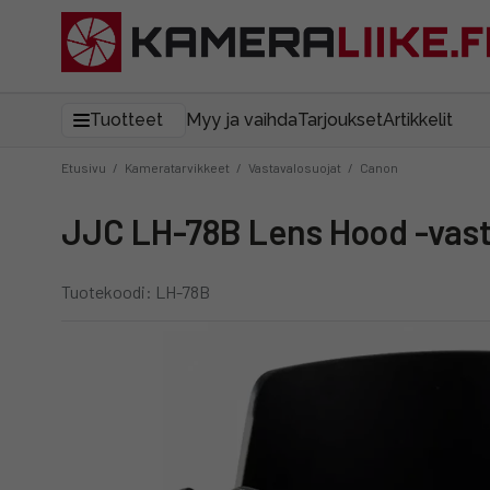
Tuotteet
Myy ja vaihda
Tarjoukset
Artikkelit
Etusivu
/
Kameratarvikkeet
/
Vastavalosuojat
/
Canon
JJC LH-78B Lens Hood -vas
Tuotekoodi: LH-78B