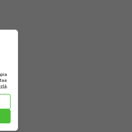
mpia
ttaa
ästä
.