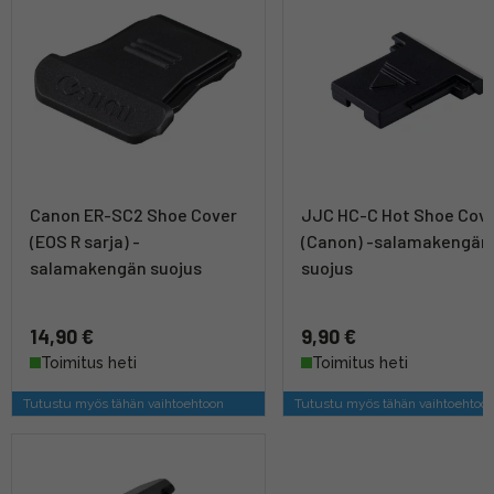
Canon ER-SC2 Shoe Cover
JJC HC-C Hot Shoe Cov
(EOS R sarja) -
(Canon) -salamakengän
salamakengän suojus
suojus
14,90 €
9,90 €
Toimitus heti
Toimitus heti
Tutustu myös tähän vaihtoehtoon
Tutustu myös tähän vaihtoehtoo