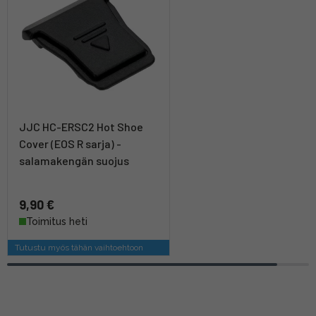
JJC HC-ERSC2 Hot Shoe
Cover (EOS R sarja) -
salamakengän suojus
9,90 €
Toimitus heti
Tutustu myös tähän vaihtoehtoon