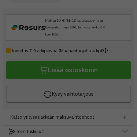
Maksa 10 €/kk 12 kuukauden ajan.
Kokonaissumma 9.9€, tod. vuosikorko 0%.
Lue lisää
Toimitus 7-9 arkipäivää
(Maahantuojalla 4 kpl)
Lisää ostoskoriin
Kysy vaihtotarjous
Katso yritysasiakkaan maksuvaihtoehdot
Toimituskulut: