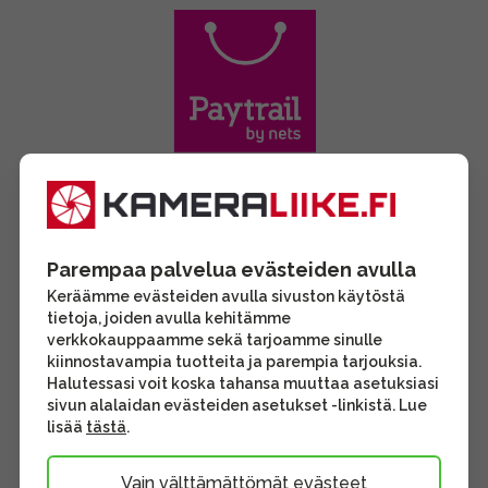
Parempaa palvelua evästeiden avulla
Keräämme evästeiden avulla sivuston käytöstä
tietoja, joiden avulla kehitämme
verkkokauppaamme sekä tarjoamme sinulle
kiinnostavampia tuotteita ja parempia tarjouksia.
Halutessasi voit koska tahansa muuttaa asetuksiasi
sivun alalaidan evästeiden asetukset -linkistä. Lue
lisää
tästä
.
Vain välttämättömät evästeet