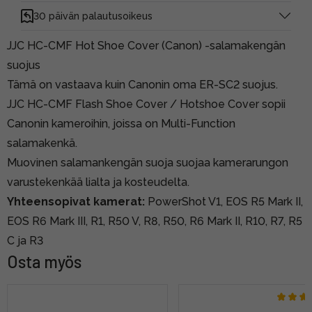
30 päivän palautusoikeus
JJC HC-CMF Hot Shoe Cover (Canon) -salamakengän
suojus
Tämä on vastaava kuin Canonin oma ER-SC2 suojus.
JJC HC-CMF Flash Shoe Cover / Hotshoe Cover sopii
Canonin kameroihin, joissa on Multi-Function
salamakenkä.
Muovinen salamankengän suoja suojaa kamerarungon
varustekenkää lialta ja kosteudelta.
Yhteensopivat kamerat:
PowerShot V1, EOS R5 Mark II,
EOS R6 Mark III, R1, R50 V, R8, R50, R6 Mark II, R10, R7, R5
C ja R3
Osta myös