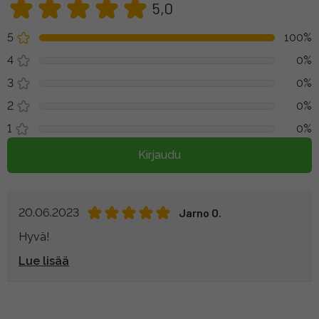
5,0
5
100%
4
0%
3
0%
2
0%
1
0%
Kirjaudu
20.06.2023
Jarno O.
Hyvä!
Lue lisää