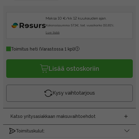
Maksa 10 €/kk 12 kuukauden ajan.
Kokonaissumma 57.3€, tod. vuosikorko 151.81%.
Lue lisää
Toimitus heti
(Varastossa 1 kpl)
Lisää ostoskoriin
Kysy vaihtotarjous
Katso yritysasiakkaan maksuvaihtoehdot
Toimituskulut: