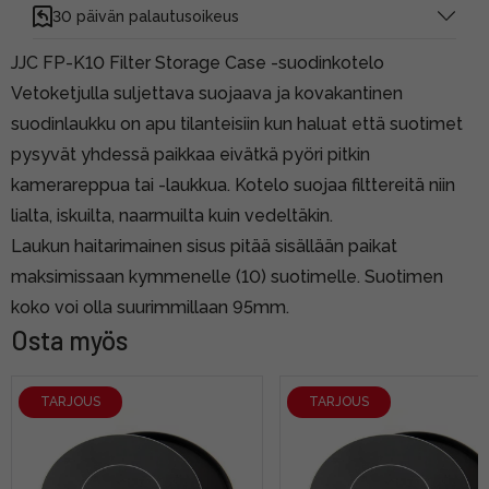
30 päivän palautusoikeus
JJC FP-K10 Filter Storage Case -suodinkotelo
Vetoketjulla suljettava suojaava ja kovakantinen
suodinlaukku on apu tilanteisiin kun haluat että suotimet
pysyvät yhdessä paikkaa eivätkä pyöri pitkin
kamerareppua tai -laukkua. Kotelo suojaa filttereitä niin
lialta, iskuilta, naarmuilta kuin vedeltäkin.
Laukun haitarimainen sisus pitää sisällään paikat
maksimissaan kymmenelle (10) suotimelle. Suotimen
koko voi olla suurimmillaan 95mm.
Osta myös
TARJOUS
TARJOUS