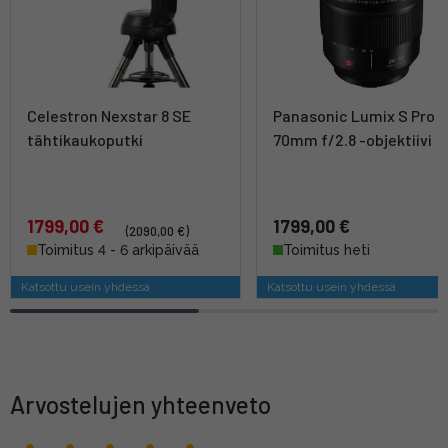
Celestron Nexstar 8 SE
Panasonic Lumix S Pro 
tähtikaukoputki
70mm f/2.8 -objektiivi
1799,00 €
1799,00 €
(2090,00 €)
Toimitus 4 - 6 arkipäivää
Toimitus heti
Katsottu usein yhdessä
Katsottu usein yhdessä
Arvostelujen yhteenveto