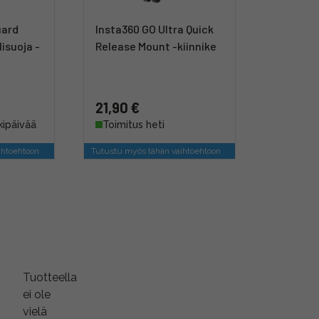
uard
Insta360 GO Ultra Quick
lisuoja -
Release Mount -kiinnike
21,90 €
kipäivää
Toimitus heti
ihtoehtoon
Tutustu myös tähän vaihtoehtoon
Tuotteella
ei ole
vielä