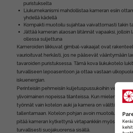
puristukselta
Liukumekanismi mahdollistaa kameran esiin otta
yhdellä kädellä
Kompakti muotoilu sujahtaa vaivattomasti takin t
Jättää kameran alaosan liitännät vapaaksi, jolloin
ollessa suljettuna
Kameroiden liikkuvat gimbal-vakaajat ovat rakenteelta
vaurioituvat herkästi, jos ne pääsevät vääntymään l
tavaroiden puristuksessa. Tämä kova liukukotelo luki
turvalliseen lepoasentoon ja ottaa vastaan ulkopuol
iskuenergian.
Perinteisiin pehmeisiin kuljetuspussukoihin verrattun
ylivoimainen nopeissa tilanteissa. Kun mielenkiintoin
työnnät vain kotelon auki ja kamera on välittömästi 
tallentamaan. Kotelon pohjan avoin muotoilu varmistaa
Par
pitää kameran kytkettynä virtapankkiin myös silloin, k
Kerää
kehi
turvallisesti suojakuorensa sisällä.