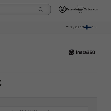
Kirjaudu
Ostoskori
Yhteystiedot
FI
a
€