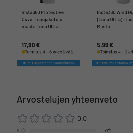
Insta360 Protective
Insta360 Wind G
Cover -suojakotelo
(Luna Ultra) -tuu
musta Luna Ultra
Musta
17,90 €
5,99 €
Toimitus 4 - 6 arkipäivää
Toimitus 4 - 6 ar
Tutustu myös tähän vaihtoehtoon
Tutustu myös tähän va
Arvostelujen yhteenveto
0,0
5
0%