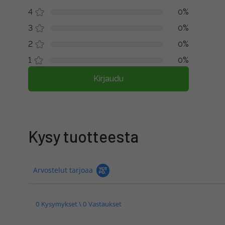
4
0%
3
0%
2
0%
1
0%
Kirjaudu
Kysy tuotteesta
Arvostelut tarjoaa
0 Kysymykset \ 0 Vastaukset