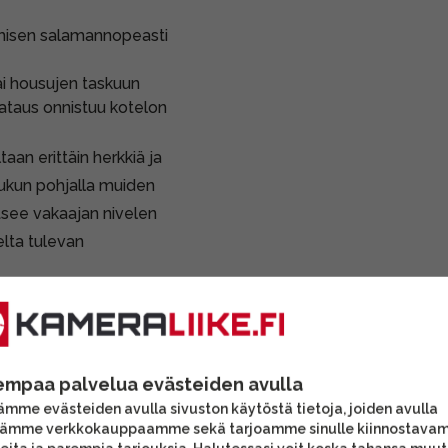
misen salamannopeasti
ai housujen taskuun
 lataus onnistuu kotelon
an erittäin herkkiä ja
aukun pohjalla muiden
tsee vakaajan nivelen
elta tulevan
a liukukotelo on
en tilanne osuu kohdalle,
kädessäsi valmiina
 lisäksi sen, että voit
empaa palvelua evästeiden avulla
un laite lepää
mme evästeiden avulla sivuston käytöstä tietoja, joiden avulla
tämme verkkokauppaamme sekä tarjoamme sinulle kiinnostava