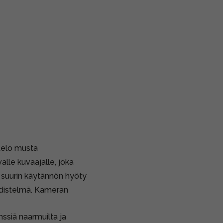
otelo musta
alle kuvaajalle, joka
 suurin käytännön hyöty
distelmä. Kameran
ssiä naarmuilta ja