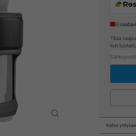
Ei saatavi
Tilaa saapum
kun tuotetta
Katso yritysa