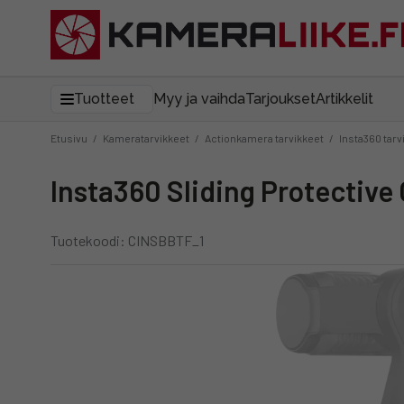
Tuotteet
Myy ja vaihda
Tarjoukset
Artikkelit
Etusivu
/
Kameratarvikkeet
/
Actionkamera tarvikkeet
/
Insta360 tarv
Insta360 Sliding Protective 
Tuotekoodi: CINSBBTF_1