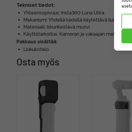
tuott
Tekniset tiedot:
asetu
Yhteensopivuus: Insta360 Luna Ultra
Mekanismi: Yhdellä kädellä käytettävä liukukansi
Materiaali: Iskunkestävä muovi
Käyttötarkoitus: Kameran ja vakaajan mekaanine
Pakkaus sisältää:
Liukukotelo
Osta myös