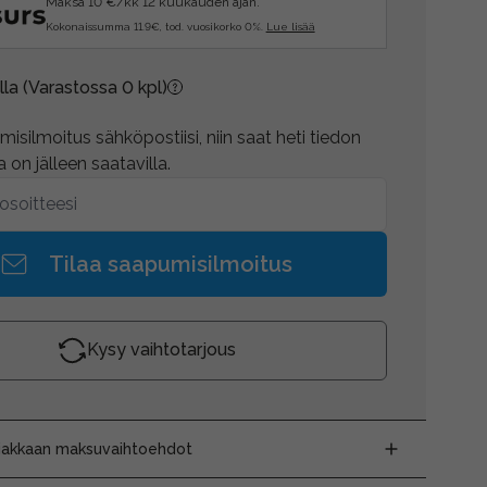
Maksa 10 €/kk 12 kuukauden ajan.
Kokonaissumma 11.9€, tod. vuosikorko 0%.
Lue lisää
lla
(Varastossa 0 kpl)
isilmoitus sähköpostiisi, niin saat heti tiedon
 on jälleen saatavilla.
Tilaa saapumisilmoitus
Kysy vaihtotarjous
siakkaan maksuvaihtoehdot