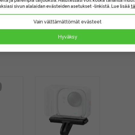
eita ja parempia tarjouksia. Halutessasi voit koska tahansa muu
ksiasi sivun alalaidan evästeiden asetukset -linkistä. Lue lisää
t
Vain välttämättömät evästeet
n suojaus
Hyväksy