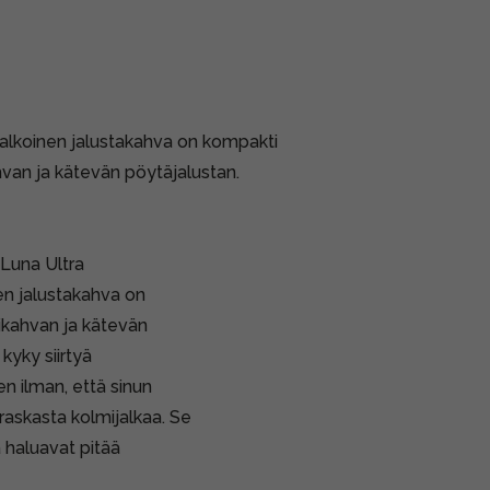
valkoinen jalustakahva on kompakti
hvan ja kätevän pöytäjalustan.
 Luna Ultra
en jalustakahva on
ikahvan ja kätevän
yky siirtyä
 ilman, että sinun
ä raskasta kolmijalkaa. Se
a haluavat pitää