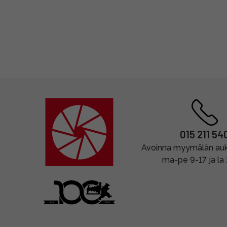
015 211 54
Avoinna myymälän auki
ma-pe 9-17 ja la