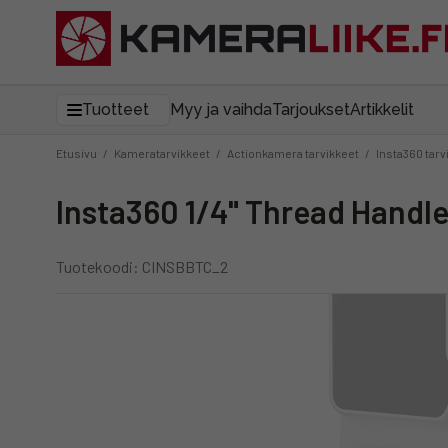
Tuotteet
Myy ja vaihda
Tarjoukset
Artikkelit
Etusivu
/
Kameratarvikkeet
/
Actionkamera tarvikkeet
/
Insta360 tarv
Insta360 1/4" Thread Handle
Tuotekoodi: CINSBBTC_2