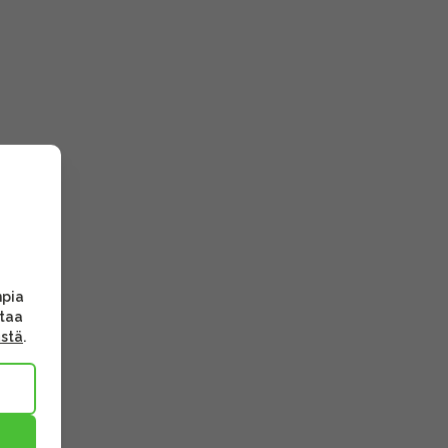
mpia
ttaa
ästä
.