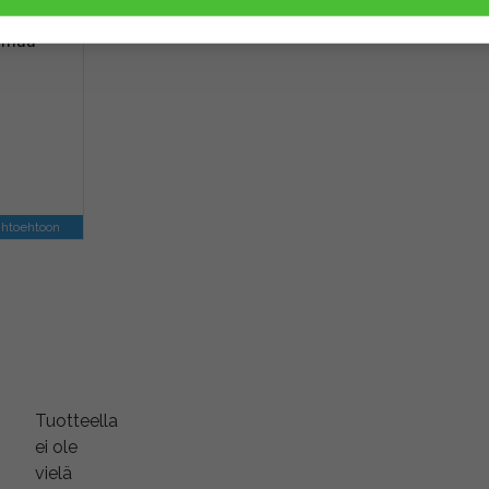
-vakaaja
armaa
ihtoehtoon
Tuotteella
ei ole
vielä