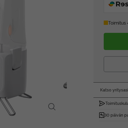
Toimitus 
Katso yritysa
Toimituskulu
30 päivän p