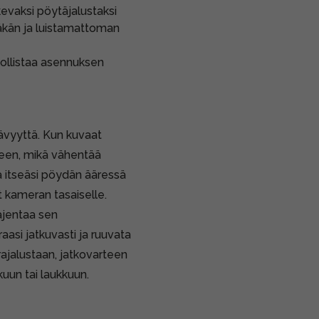
evaksi pöytäjalustaksi
mäkän ja luistamattoman
ollistaa asennuksen
ävyyttä. Kun kuvaat
tteen, mikä vähentää
a itseäsi pöydän ääressä
at kameran tasaiselle.
ajentaa sen
aasi jatkuvasti ja ruuvata
ajalustaan, jatkovarteen
kuun tai laukkuun.