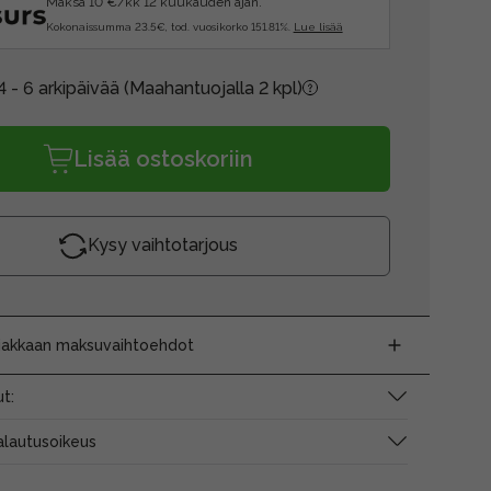
Maksa 10 €/kk 12 kuukauden ajan.
Kokonaissumma 23.5€, tod. vuosikorko 151.81%.
Lue lisää
4 - 6 arkipäivää
(Maahantuojalla 2 kpl)
Lisää ostoskoriin
Kysy vaihtotarjous
siakkaan maksuvaihtoehdot
t:
alautusoikeus