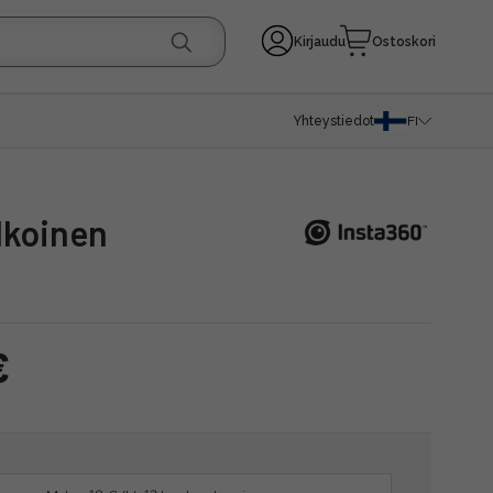
Kirjaudu
Ostoskori
Yhteystiedot
FI
alkoinen
€