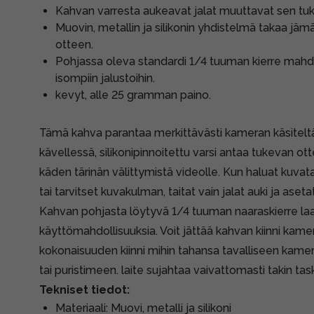
Kahvan varresta aukeavat jalat muuttavat sen tuk
Muovin, metallin ja silikonin yhdistelmä takaa jä
otteen.
Pohjassa oleva standardi 1/4 tuuman kierre mahd
isompiin jalustoihin.
kevyt, alle 25 gramman paino.
Tämä kahva parantaa merkittävästi kameran käsitelt
kävellessä, silikonipinnoitettu varsi antaa tukevan o
käden tärinän välittymistä videolle. Kun haluat kuvat
tai tarvitset kuvakulman, taitat vain jalat auki ja aset
Kahvan pohjasta löytyvä 1/4 tuuman naaraskierre la
käyttömahdollisuuksia. Voit jättää kahvan kiinni kamer
kokonaisuuden kiinni mihin tahansa tavalliseen kamer
tai puristimeen. laite sujahtaa vaivattomasti takin tas
Tekniset tiedot:
Materiaali: Muovi, metalli ja silikoni