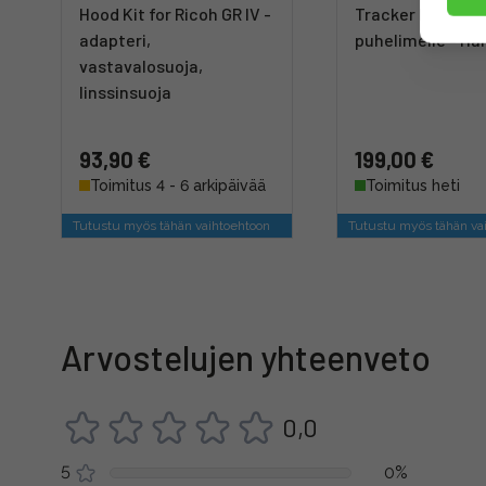
Hood Kit for Ricoh GR IV -
Tracker Bundle 
adapteri,
puhelimelle - H
vastavalosuoja,
linssinsuoja
93,90 €
199,00 €
Toimitus 4 - 6 arkipäivää
Toimitus heti
Tutustu myös tähän vaihtoehtoon
Tutustu myös tähän va
Arvostelujen yhteenveto
0,0
5
0%