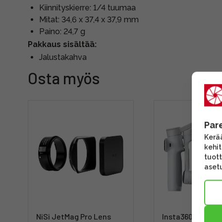
Kiinnityskierre: 1/4 tuumaa
Mitat: 34,6 x 37,4 x 37,9 mm
Paino: 24,7 g
Pakkaus sisältää:
Jalustakahva
Osta myös
Par
Kerää
kehi
tuott
asetu
NiSi JetMag Pro Lens
Insta360 Flow 2 P