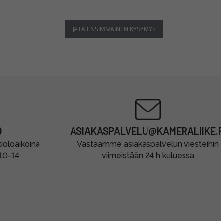
JÄTÄ ENSIMMÄINEN KYSYMYS
0
ASIAKASPALVELU@KAMERALIIKE.F
oloaikoina
Vastaamme asiakaspalvelun viesteihin
 10-14
viimeistään 24 h kuluessa