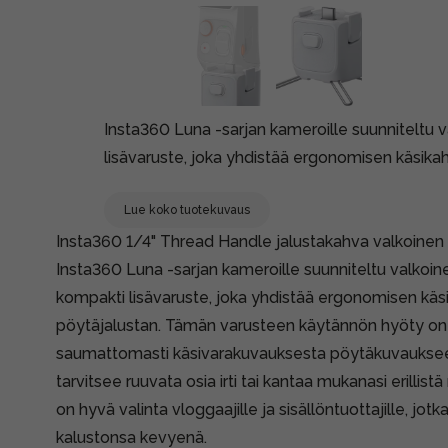
Insta360 Luna -sarjan kameroille suunniteltu 
lisävaruste, joka yhdistää ergonomisen käsika
Lue koko tuotekuvaus
Insta360 1/4" Thread Handle jalustakahva valkoinen
Insta360 Luna -sarjan kameroille suunniteltu valkoin
kompakti lisävaruste, joka yhdistää ergonomisen käs
pöytäjalustan. Tämän varusteen käytännön hyöty on k
saumattomasti käsivarakuvauksesta pöytäkuvaukseen
tarvitsee ruuvata osia irti tai kantaa mukanasi erillist
on hyvä valinta vloggaajille ja sisällöntuottajille, jotk
kalustonsa kevyenä.