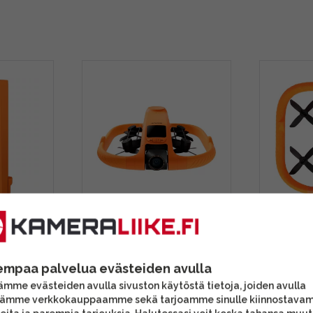
mart
HoverAir Aqua Basic
HoverAir
Combo -vedenkestävä
-varaos
drone
empaa palvelua evästeiden avulla
mme evästeiden avulla sivuston käytöstä tietoja, joiden avulla
1449,00 €
51,90 
tämme verkkokauppaamme sekä tarjoamme sinulle kiinnostava