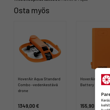
Osta myös
HoverAir Aqua Standard
HoverAir Aqua S
Combo -vedenkestävä
Battery -akku
drone
Par
Kerää
1349,00 €
155,90 €
kehi