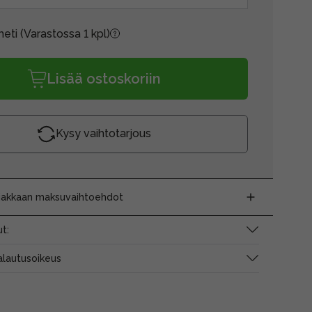
heti
(Varastossa 1 kpl)
Lisää ostoskoriin
Kysy vaihtotarjous
siakkaan maksuvaihtoehdot
t:
alautusoikeus