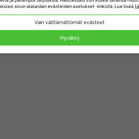
eita ja parempia tarjouksia. Halutessasi voit koska tahansa muu
Toimitus heti
Toimitu
ksiasi sivun alalaidan evästeiden asetukset -linkistä. Lue lisää
t
ihtoehtoon
Tutustu myös tähän vaihtoehtoon
Tutustu myö
Vain välttämättömät evästeet
Hyväksy