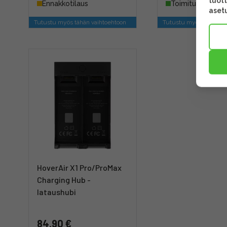
tuott
Ennakkotilaus
Toimitus heti
asetu
Tutustu myös tähän vaihtoehtoon
Tutustu myös tähän va
HoverAir X1 Pro/ProMax
Charging Hub -
lataushubi
84,90 €