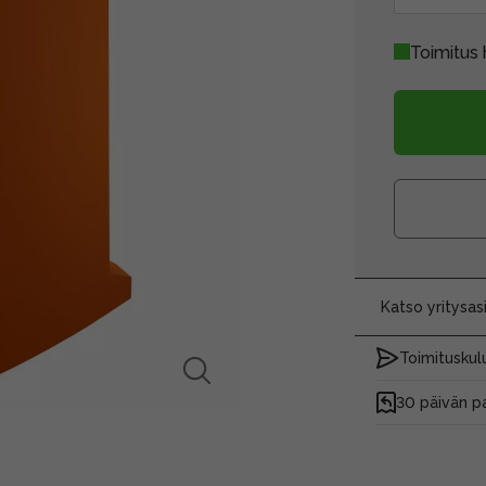
Toimitus 
Katso yritysa
Toimituskulu
30 päivän p