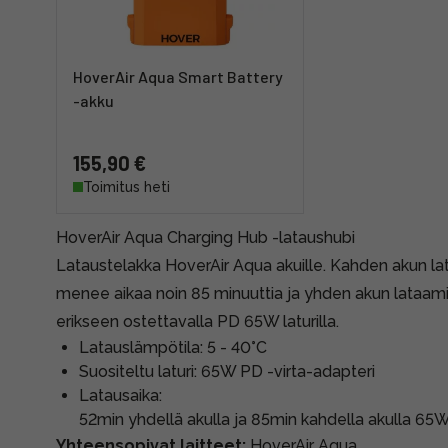
HoverAir Aqua Smart Battery
-akku
155,90 €
Toimitus heti
HoverAir Aqua Charging Hub -lataushubi
Lataustelakka HoverAir Aqua akuille. Kahden akun la
menee aikaa noin 85 minuuttia ja yhden akun lataami
erikseen ostettavalla PD 65W laturilla.
Latauslämpötila: 5 - 40°C
Suositeltu laturi: 65W PD -virta-adapteri
Latausaika:
52min yhdellä akulla ja 85min kahdella akulla 65W
Yhteensopivat laitteet:
HoverAir Aqua