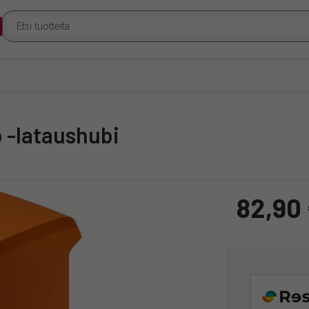
b -lataushubi
82,90