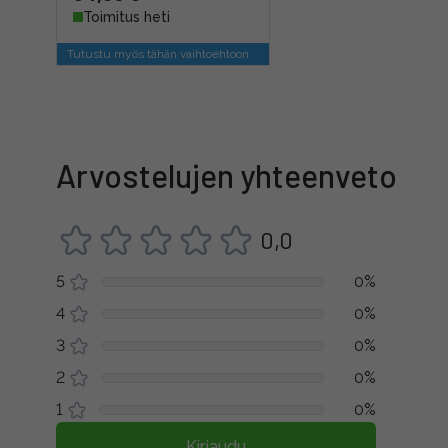
Toimitus heti
Tutustu myös tähän vaihtoehtoon
Arvostelujen yhteenveto
0,0
5
0%
4
0%
3
0%
2
0%
1
0%
Kirjaudu