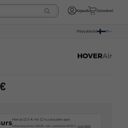
Kirjaudu
Ostoskori
Yhteystiedot
FI
 €
Maksa 12.5 €/kk 12 kuukauden ajan.
Kokonaissumma 138.9€, tod. vuosikorko 94.62%.
Lue lisää