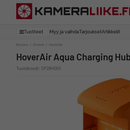
Tuotteet
Myy ja vaihda
Tarjoukset
Artikkelit
Etusivu
/
Dronet
/
HoverAir
HoverAir Aqua Charging Hu
Tuotekoodi: SP28H001