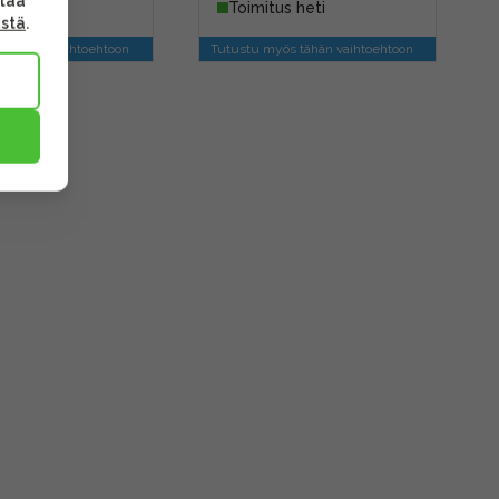
ttaa
s heti
Toimitus heti
ästä
.
s tähän vaihtoehtoon
Tutustu myös tähän vaihtoehtoon