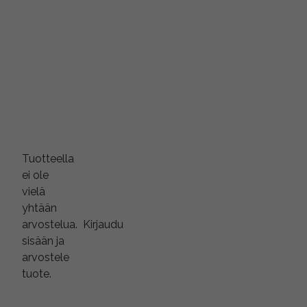
Tuotteella
ei ole
vielä
yhtään
arvostelua.
Kirjaudu
sisään ja
arvostele
tuote.