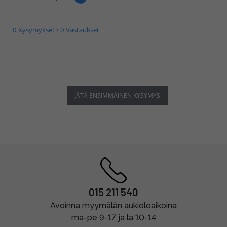
0 Kysymykset \ 0 Vastaukset
JÄTÄ ENSIMMÄINEN KYSYMYS
015 211 540
Avoinna myymälän aukioloaikoina
ma-pe 9-17 ja la 10-14