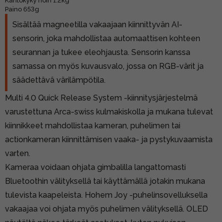
Kantokyky noin 1.2kg
Paino 653g
Sisältää magneetilla vakaajaan kiinnittyvän AI-
sensorin, joka mahdollistaa automaattisen kohteen
seurannan ja tukee eleohjausta. Sensorin kanssa
samassa on myös kuvausvalo, jossa on RGB-värit ja
säädettävä värilämpötila.
Multi 4.0 Quick Release System -kiinnitysjärjestelmä
varustettuna Arca-swiss kulmakiskolla ja mukana tulevat
kiinnikkeet mahdollistaa kameran, puhelimen tai
actionkameran kiinnittämisen vaaka- ja pystykuvaamista
varten.
Kameraa voidaan ohjata gimbalilla langattomasti
Bluetoothin välityksellä tai käyttämällä jotakin mukana
tulevista kaapeleista. Hohem Joy -puhelinsovelluksella
vakaajaa voi ohjata myös puhelimen välityksellä. OLED