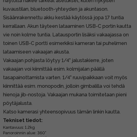
näytöltä näkee tärkeät asetukset, kuten nykyisen
kuvaustilan, bluetooth-yhteyden ja akuntason.
Sisäänrakennettu akku kestää käytössä jopa 17 tuntia
kerrallaan. Akun täyteen lataaminen USB-C portin kautta
vie noin kolme tuntia. Latausportin lisäksi vakaajassa on
toinen USB-C portti esimerkiksi kameran tai puhelimen
lataamiseen vakaajan akusta.
Vakaajan pohjasta löytyy 1/4” jalustakierre, joten
vakaajan voi kiinnittää esim. kolmijalan päällä
tasapainottamista varten. 1/4” ruuvipaikkaan voit myös
kiinnittää esim. monopodin, jolloin gimbalilla voi tehdä
hienoja jib-nostoja. Vakaajan mukana toimitetaan pieni
pöytäjalusta.
Katso kamerasi yhteensopivuus tämän linkin kautta.
Tekniset tiedot:
Kantavuus: 1.2kg
Panoroinnin alue: 360°