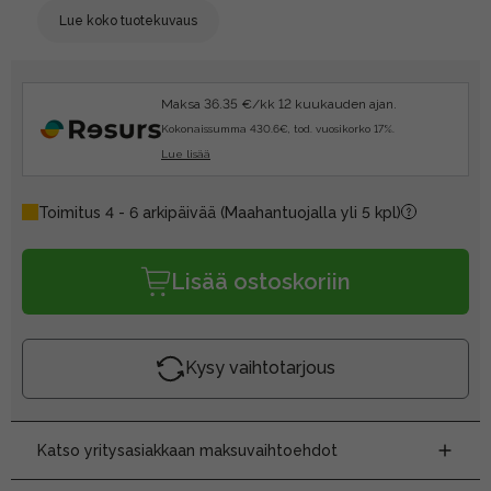
Lue koko tuotekuvaus
Maksa 36.35 €/kk 12 kuukauden ajan.
Kokonaissumma 430.6€, tod. vuosikorko 17%.
Lue lisää
Toimitus 4 - 6 arkipäivää
(Maahantuojalla yli 5 kpl)
Lisää ostoskoriin
Kysy vaihtotarjous
Katso yritysasiakkaan maksuvaihtoehdot