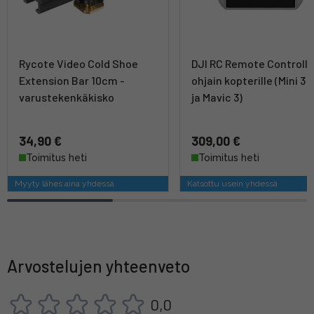
Rycote Video Cold Shoe
DJI RC Remote Controlle
Extension Bar 10cm -
ohjain kopterille (Mini 3 
varustekenkäkisko
ja Mavic 3)
34,90 €
309,00 €
Toimitus heti
Toimitus heti
Myyty lähes aina yhdessä
Katsottu usein yhdessä
Arvostelujen yhteenveto
0,0