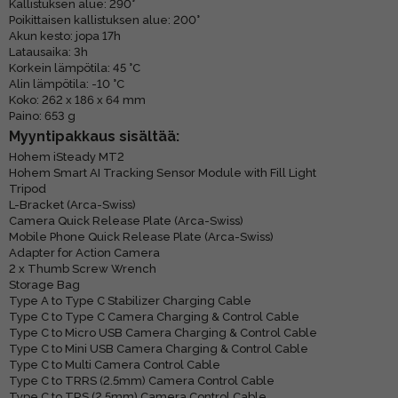
Kallistuksen alue: 290°
Poikittaisen kallistuksen alue: 200°
Akun kesto: jopa 17h
Latausaika: 3h
Korkein lämpötila: 45 °C
Alin lämpötila: -10 °C
Koko: 262 x 186 x 64 mm
Paino: 653 g
Myyntipakkaus sisältää:
Hohem iSteady MT2
Hohem Smart AI Tracking Sensor Module with Fill Light
Tripod
L-Bracket (Arca-Swiss)
Camera Quick Release Plate (Arca-Swiss)
Mobile Phone Quick Release Plate (Arca-Swiss)
Adapter for Action Camera
2 x Thumb Screw Wrench
Storage Bag
Type A to Type C Stabilizer Charging Cable
Type C to Type C Camera Charging & Control Cable
Type C to Micro USB Camera Charging & Control Cable
Type C to Mini USB Camera Charging & Control Cable
Type C to Multi Camera Control Cable
Type C to TRRS (2.5mm) Camera Control Cable
Type C to TRS (2.5mm) Camera Control Cable