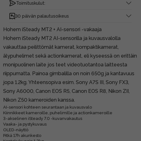
Toimituskulut:
30 päivän palautusoikeus
Hohem iSteady MT2 + AI-sensori -vakaaja
Hohem iSteady MT2 AI-sensorilla ja kuvausvalolla
vakauttaa peilittömät kamerat, kompaktikamerat,
älypuhelimet sekä actionkamerat, eli kyseessä on erittäin
monipuolinen laite jos teet videotuotantoa laitteesta
riippumatta. Painoa gimbalilla on noin 650g ja kantavuus
jopa 1.2kg. Yhteensopiva esim. Sony A7S III, Sony FX3,
Sony A6000, Canon EOS R5, Canon EOS R8, Nikon ZII,
Nikon Z50 kameroiden kanssa.
AI-sensori kohteen seurantaan ja kuvausvalo
Kiinnikkeet kameroille, puhelimille ja actionkameroille
3-akselinen iSteady 7.0 -kuvanvakautus
Vaaka- ja pystykuvaus
OLED-näyttö
Pitkä 17h akunkesto